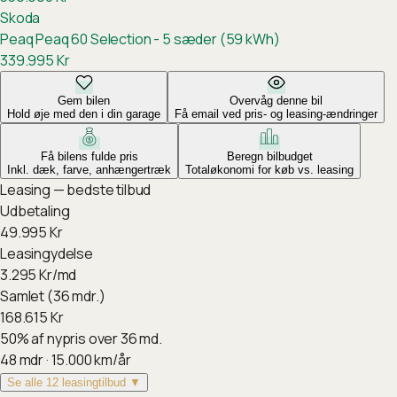
Skoda
Peaq
Peaq 60 Selection - 5 sæder (59 kWh)
339.995
Kr
Gem bilen
Overvåg denne bil
Hold øje med den i din garage
Få email ved pris- og leasing-ændringer
Få bilens fulde pris
Beregn bilbudget
Inkl. dæk, farve, anhængertræk
Totaløkonomi for køb vs. leasing
Leasing — bedste tilbud
Udbetaling
49.995
Kr
Leasingydelse
3.295
Kr/md
Samlet (36 mdr.)
168.615
Kr
50
%
af nypris over 36 md.
48
mdr ·
15.000
km/år
Se alle 12 leasingtilbud ▼