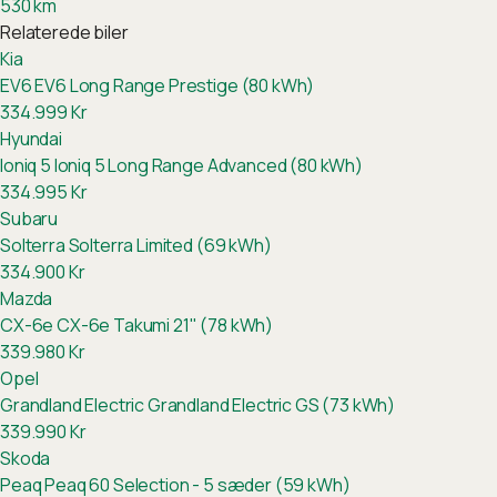
530
km
Relaterede biler
Kia
EV6
EV6 Long Range Prestige (80 kWh)
334.999
Kr
Hyundai
Ioniq 5
Ioniq 5 Long Range Advanced (80 kWh)
334.995
Kr
Subaru
Solterra
Solterra Limited (69 kWh)
334.900
Kr
Mazda
CX-6e
CX-6e Takumi 21" (78 kWh)
339.980
Kr
Opel
Grandland Electric
Grandland Electric GS (73 kWh)
339.990
Kr
Skoda
Peaq
Peaq 60 Selection - 5 sæder (59 kWh)