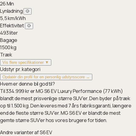
26
Min
Lynladning
5,5
km/kWh
Effektivitet
493
liter
Bagage
1500
kg
Træk
Vis flere specifikationer ▼
Udstyr pr. kategori
Opdatér din profil for en personlig udstyrsscore →
Hvem er denne bil god til?
Til 334.999 kr er MG S6 EV Luxury Performance (77 kWh)
blandt de mest prisvenlige større SUV'er. Den byder på træk
op til 1.500 kg. Den leveres med 7 års fabriksgaranti, længere
end de fleste større SUV'er. MG S6 EV er blandt de mest
gemte større SUV'er hos vores brugere for tiden.
Andre varianter af
S6 EV