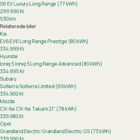
S6 EV Luxury Long Range (77 kWh)
299.990
Kr
530
km
Relaterede biler
Kia
EV6
EV6 Long Range Prestige (80 kWh)
334.999
Kr
Hyundai
Ioniq 5
Ioniq 5 Long Range Advanced (80 kWh)
334.995
Kr
Subaru
Solterra
Solterra Limited (69 kWh)
334.900
Kr
Mazda
CX-6e
CX-6e Takumi 21" (78 kWh)
339.980
Kr
Opel
Grandland Electric
Grandland Electric GS (73 kWh)
339.990
Kr