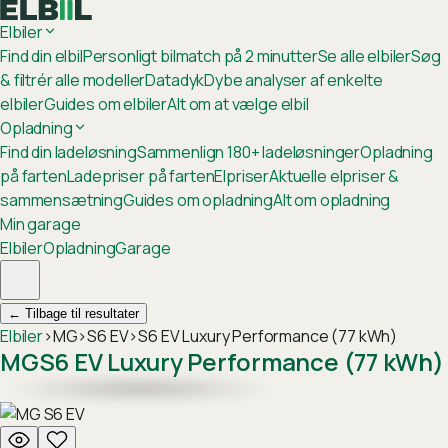
Elbiler
Find din elbil
Personligt bilmatch på 2 minutter
Se alle elbiler
Søg
& filtrér alle modeller
Datadyk
Dybe analyser af enkelte
elbiler
Guides om elbiler
Alt om at vælge elbil
Opladning
Find din ladeløsning
Sammenlign 180+ ladeløsninger
Opladning
på farten
Ladepriser på farten
Elpriser
Aktuelle elpriser &
sammensætning
Guides om opladning
Alt om opladning
Min garage
Elbiler
Opladning
Garage
←
Tilbage til resultater
Elbiler
›
MG
›
S6 EV
›
S6 EV Luxury Performance (77 kWh)
MG
S6 EV Luxury Performance (77 kWh)