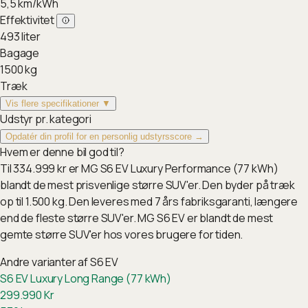
5,5
km/kWh
Effektivitet
493
liter
Bagage
1500
kg
Træk
Vis flere specifikationer ▼
Udstyr pr. kategori
Opdatér din profil for en personlig udstyrsscore →
Hvem er denne bil god til?
Til 334.999 kr er MG S6 EV Luxury Performance (77 kWh)
blandt de mest prisvenlige større SUV'er. Den byder på træk
op til 1.500 kg. Den leveres med 7 års fabriksgaranti, længere
end de fleste større SUV'er. MG S6 EV er blandt de mest
gemte større SUV'er hos vores brugere for tiden.
Andre varianter af
S6 EV
S6 EV Luxury Long Range (77 kWh)
299.990
Kr