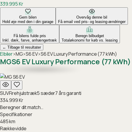
339.995
Kr
Gem bilen
Overvåg denne bil
Hold øje med den i din garage
Få email ved pris- og leasing-ændringer
Få bilens fulde pris
Beregn bilbudget
Inkl. dæk, farve, anhængertræk
Totaløkonomi for køb vs. leasing
←
Tilbage til resultater
Elbiler
›
MG
›
S6 EV
›
S6 EV Luxury Performance (77 kWh)
MG
S6 EV Luxury Performance (77 kWh)
SUV
Firehjulstræk
5
sæder
7
års garanti
334.999
Kr
Beregner dit match…
Specifikationer
485
km
Rækkevidde