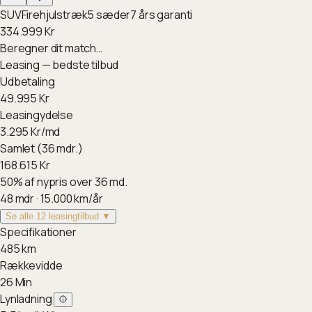
SUV
Firehjulstræk
5
sæder
7
års garanti
334.999
Kr
Beregner dit match…
Leasing — bedste tilbud
Udbetaling
49.995
Kr
Leasingydelse
3.295
Kr/md
Samlet (36 mdr.)
168.615
Kr
50
%
af nypris over 36 md.
48
mdr ·
15.000
km/år
Se alle 12 leasingtilbud ▼
Specifikationer
485
km
Rækkevidde
26
Min
Lynladning