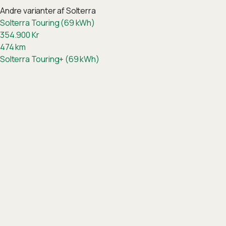
Andre varianter af
Solterra
Solterra Touring (69 kWh)
354.900
Kr
474
km
Solterra Touring+ (69 kWh)
364.900
Kr
471
km
Relaterede biler
Hyundai
Ioniq 5
Ioniq 5 Long Range Advanced (80 kWh)
334.995
Kr
Kia
EV6
EV6 Long Range Prestige (80 kWh)
334.999
Kr
MG
S6 EV
S6 EV Luxury Performance (77 kWh)
334.999
Kr
BYD