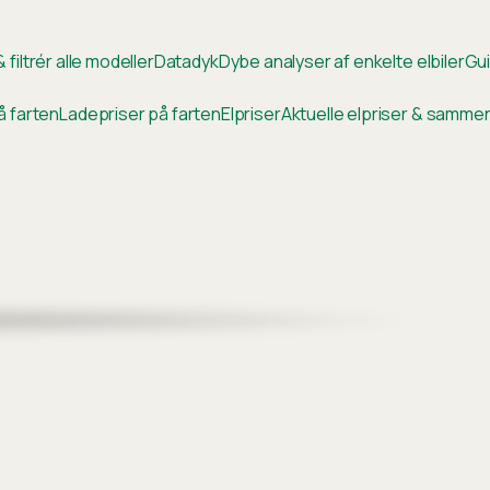
 filtrér alle modeller
Datadyk
Dybe analyser af enkelte elbiler
Gui
å farten
Ladepriser på farten
Elpriser
Aktuelle elpriser & samm