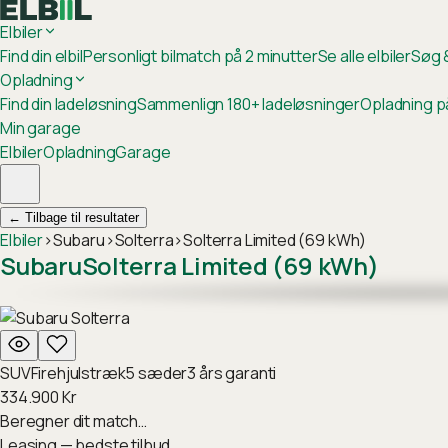
Elbiler
Find din elbil
Personligt bilmatch på 2 minutter
Se alle elbiler
Søg &
Opladning
Find din ladeløsning
Sammenlign 180+ ladeløsninger
Opladning p
Min garage
Elbiler
Opladning
Garage
←
Tilbage til resultater
Elbiler
›
Subaru
›
Solterra
›
Solterra Limited (69 kWh)
Subaru
Solterra Limited (69 kWh)
SUV
Firehjulstræk
5
sæder
3
års garanti
334.900
Kr
Beregner dit match…
Leasing — bedste tilbud