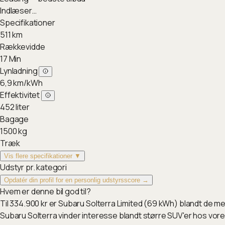
Indlæser…
Specifikationer
511
km
Rækkevidde
17
Min
Lynladning
6,9
km/kWh
Effektivitet
452
liter
Bagage
1500
kg
Træk
Vis flere specifikationer ▼
Udstyr pr. kategori
Opdatér din profil for en personlig udstyrsscore →
Hvem er denne bil god til?
Til 334.900 kr er Subaru Solterra Limited (69 kWh) blandt de mes
Subaru Solterra vinder interesse blandt større SUV'er hos vor