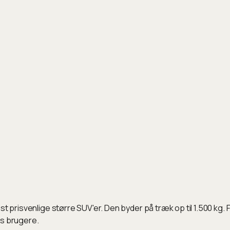
t prisvenlige større SUV'er. Den byder på træk op til 1.500 kg. F
es brugere.