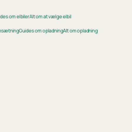
des om elbiler
Alt om at vælge elbil
ensætning
Guides om opladning
Alt om opladning