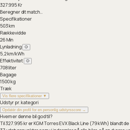
327.995
Kr
Beregner dit match…
Specifikationer
503
km
Rækkevidde
26
Min
Lynladning
5,2
km/kWh
Effektivitet
708
liter
Bagage
1500
kg
Træk
Vis flere specifikationer ▼
Udstyr pr. kategori
Opdatér din profil for en personlig udstyrsscore →
Hvem er denne bil god til?
Til 327.995 kr er KGM Torres EVX Black Line (79 kWh) blandt de 