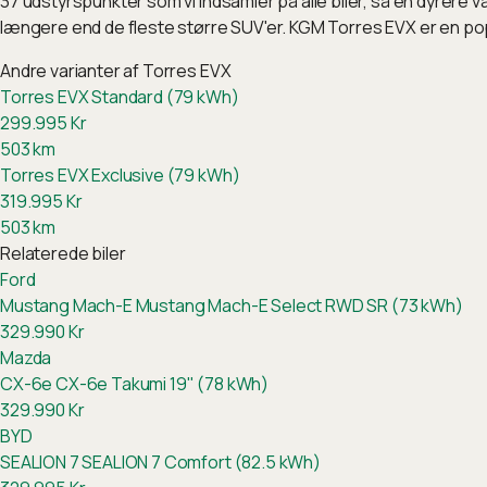
37 udstyrspunkter som vi indsamler på alle biler, så en dyrere 
længere end de fleste større SUV'er. KGM Torres EVX er en po
Andre varianter af
Torres EVX
Torres EVX Standard (79 kWh)
299.995
Kr
503
km
Torres EVX Exclusive (79 kWh)
319.995
Kr
503
km
Relaterede biler
Ford
Mustang Mach-E
Mustang Mach-E Select RWD SR (73 kWh)
329.990
Kr
Mazda
CX-6e
CX-6e Takumi 19" (78 kWh)
329.990
Kr
BYD
SEALION 7
SEALION 7 Comfort (82.5 kWh)