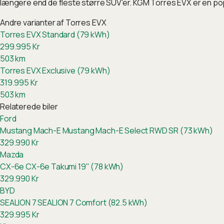
længere end de fleste større SUV'er. KGM Torres EVX er en po
Andre varianter af
Torres EVX
Torres EVX Standard (79 kWh)
299.995
Kr
503
km
Torres EVX Exclusive (79 kWh)
319.995
Kr
503
km
Relaterede biler
Ford
Mustang Mach-E
Mustang Mach-E Select RWD SR (73 kWh)
329.990
Kr
Mazda
CX-6e
CX-6e Takumi 19" (78 kWh)
329.990
Kr
BYD
SEALION 7
SEALION 7 Comfort (82.5 kWh)
329.995
Kr