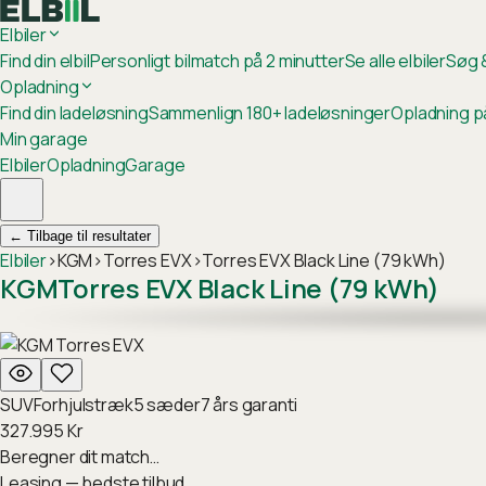
Elbiler
Find din elbil
Personligt bilmatch på 2 minutter
Se alle elbiler
Søg &
Opladning
Find din ladeløsning
Sammenlign 180+ ladeløsninger
Opladning p
Min garage
Elbiler
Opladning
Garage
←
Tilbage til resultater
Elbiler
›
KGM
›
Torres EVX
›
Torres EVX Black Line (79 kWh)
KGM
Torres EVX Black Line (79 kWh)
SUV
Forhjulstræk
5
sæder
7
års garanti
327.995
Kr
Beregner dit match…
Leasing — bedste tilbud