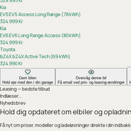
329.995
Kr
Kia
EV5
EV5 Access Long Range (78 kWh)
324.999
Kr
Kia
EV6
EV6 Long Range Access (80 kWh)
324.999
Kr
Toyota
bZ4X
bZ4X Active Tech (69 kWh)
324.990
Kr
Gem bilen
Overvåg denne bil
Hold øje med den i din garage
Få email ved pris- og leasing-ændringer
Leasing — bedste tilbud
Indlæser…
Nyhedsbrev
Hold dig opdateret om elbiler og opladni
Få nyt om priser, modeller og ladeløsninger direkte i din indbak