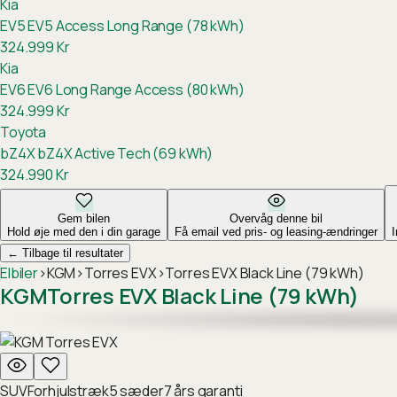
Kia
EV5
EV5 Access Long Range (78 kWh)
324.999
Kr
Kia
EV6
EV6 Long Range Access (80 kWh)
324.999
Kr
Toyota
bZ4X
bZ4X Active Tech (69 kWh)
324.990
Kr
Gem bilen
Overvåg denne bil
Hold øje med den i din garage
Få email ved pris- og leasing-ændringer
←
Tilbage til resultater
Elbiler
›
KGM
›
Torres EVX
›
Torres EVX Black Line (79 kWh)
KGM
Torres EVX Black Line (79 kWh)
SUV
Forhjulstræk
5
sæder
7
års garanti