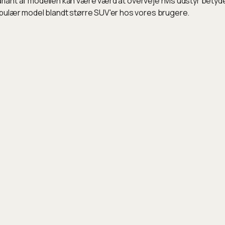
variant af modellen kan være værd at overveje hvis udstyr betyd
pulær model blandt større SUV'er hos vores brugere.