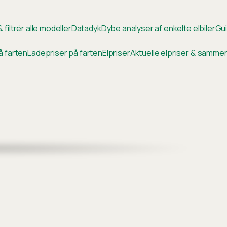
 filtrér alle modeller
Datadyk
Dybe analyser af enkelte elbiler
Gui
å farten
Ladepriser på farten
Elpriser
Aktuelle elpriser & samm