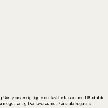
kg. Udstyrsmæssigt ligger den lavt for klassen med 18 ud af de
er meget for dig. Den leveres med 7 års fabriksgaranti,