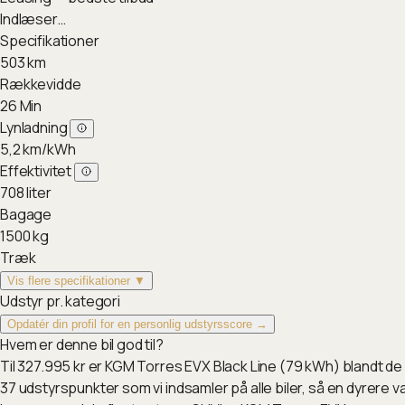
Indlæser…
Specifikationer
503
km
Rækkevidde
26
Min
Lynladning
5,2
km/kWh
Effektivitet
708
liter
Bagage
1500
kg
Træk
Vis flere specifikationer ▼
Udstyr pr. kategori
Opdatér din profil for en personlig udstyrsscore →
Hvem er denne bil god til?
Til 327.995 kr er KGM Torres EVX Black Line (79 kWh) blandt de 
37 udstyrspunkter som vi indsamler på alle biler, så en dyrere 