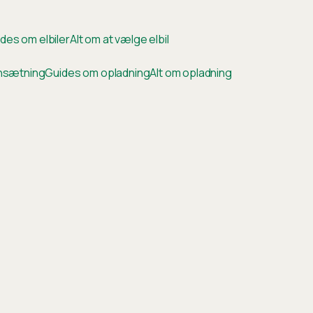
des om elbiler
Alt om at vælge elbil
ensætning
Guides om opladning
Alt om opladning