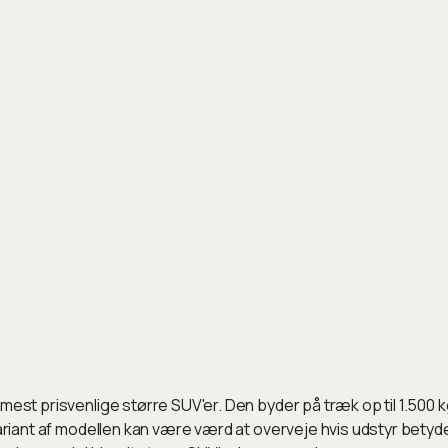
mest prisvenlige større SUV'er. Den byder på træk op til 1.500 
variant af modellen kan være værd at overveje hvis udstyr betyd