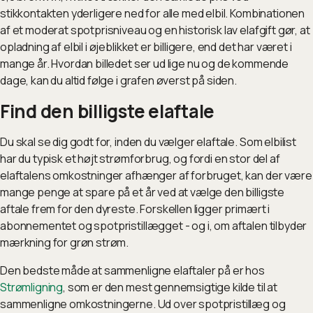
stikkontakten yderligere ned for alle med elbil. Kombinationen
af et moderat spotprisniveau og en historisk lav elafgift gør, at
opladning af elbil i øjeblikket er billigere, end det har været i
mange år. Hvordan billedet ser ud lige nu og de kommende
dage, kan du altid følge i grafen øverst på siden.
Find den billigste elaftale
Du skal se dig godt for, inden du vælger elaftale. Som elbilist
har du typisk et højt strømforbrug, og fordi en stor del af
elaftalens omkostninger afhænger af forbruget, kan der være
mange penge at spare på et år ved at vælge den billigste
aftale frem for den dyreste. Forskellen ligger primært i
abonnementet og spotpristillægget - og i, om aftalen tilbyder
mærkning for grøn strøm.
Den bedste måde at sammenligne elaftaler på er hos
Strømligning
, som er den mest gennemsigtige kilde til at
sammenligne omkostningerne. Ud over spotpristillæg og