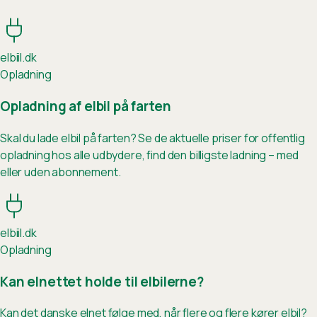
elb
ii
l.dk
Opladning
Opladning af elbil på farten
Skal du lade elbil på farten? Se de aktuelle priser for offentlig
opladning hos alle udbydere, find den billigste ladning – med
eller uden abonnement.
elb
ii
l.dk
Opladning
Kan elnettet holde til elbilerne?
Kan det danske elnet følge med, når flere og flere kører elbil?