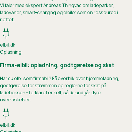
Vi taler med ekspert Andreas Thingvad om ladeparker,
ladevaner, smart-charging og elbiler som en ressource i
nettet.
elb
ii
l.dk
Opladning
Firma-elbil: opladning, godtgørelse og skat
Har du elbil som firmabil? Få overblik over hjemmeladning,
godtgørelse for strømmen og reglerne for skat på
ladeboksen - forklaret enkelt, så du undgår dyre
overraskelser.
elb
ii
l.dk
Opladning