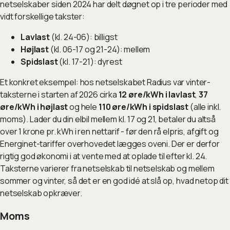
netselskaber siden 2024 har delt døgnet op i tre perioder med
vidt forskellige takster:
Lavlast
(kl. 24-06): billigst
Højlast
(kl. 06-17 og 21-24): mellem
Spidslast
(kl. 17-21): dyrest
Et konkret eksempel: hos netselskabet Radius var vinter-
taksterne i starten af 2026 cirka
12 øre/kWh i lavlast
,
37
øre/kWh i højlast
og hele
110 øre/kWh i spidslast
(alle inkl.
moms). Lader du din elbil mellem kl. 17 og 21, betaler du altså
over 1 krone pr. kWh i ren nettarif - før den rå elpris, afgift og
Energinet-tariffer overhovedet lægges oveni. Der er derfor
rigtig god økonomi i at vente med at oplade til efter kl. 24.
Taksterne varierer fra netselskab til netselskab og mellem
sommer og vinter, så det er en god idé at slå op, hvad netop dit
netselskab opkræver.
Moms