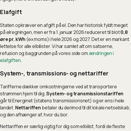
Elafgift
Staten opkræver en afgift på el. Den har historisk fyldt meget
på elregningen, men er fra 1. januar 2026 reduceret til blot
0,8
øre pr. kWh
(ex moms) i hele 2026 og 2027. Det er en markant
lettelse for alle elbilister. Vi har samlet alt om satserne,
refusion og baggrunden på vores side om
ændringen i
elafgiften
.
System-, transmissions- og nettariffer
Tarifferne dækker omkostningerne ved at transportere
strømmen hjem til dig.
System- og transmissionstariffen
går til Energinet (statens transmissionsnet) og er ens i hele
landet.
Nettariffen
betaler du derimod til dit lokale netselskab,
og den afhænger af, hvor du bor.
Nettariffen er særlig vigtig for dig som elbilist, fordi de fleste