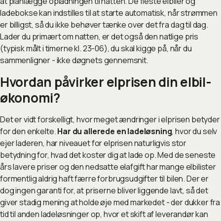
at planlægge opladningen til natten. De fleste elbiler og
ladebokse kan indstilles til at starte automatisk, når strømmen
er billigst, så du ikke behøver tænke over det fra dag til dag.
Lader du primært om natten, er det også den natlige pris
(typisk målt i timerne kl. 23-06), du skal kigge på, når du
sammenligner - ikke døgnets gennemsnit.
Hvordan påvirker elprisen din elbil-
økonomi?
Det er vidt forskelligt, hvor meget ændringer i elprisen betyder
for den enkelte.
Har du allerede en ladeløsning
, hvor du selv
ejer laderen, har niveauet for elprisen naturligvis stor
betydning for, hvad det koster dig at lade op. Med de seneste
års lavere priser og den nedsatte elafgift har mange elbilister
formentlig aldrig haft færre forbrugsudgifter til bilen. Der er
dog ingen garanti for, at priserne bliver liggende lavt, så det
giver stadig mening at holde øje med markedet - der dukker fra
tid til anden ladeløsninger op, hvor et skift af leverandør kan