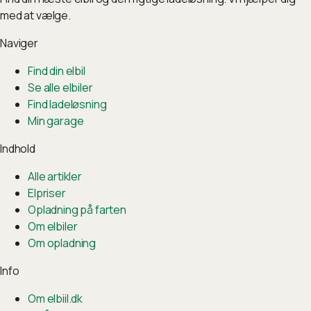
med at vælge.
Naviger
Find din elbil
Se alle elbiler
Find ladeløsning
Min garage
Indhold
Alle artikler
Elpriser
Opladning på farten
Om elbiler
Om opladning
Info
Om elbiil.dk