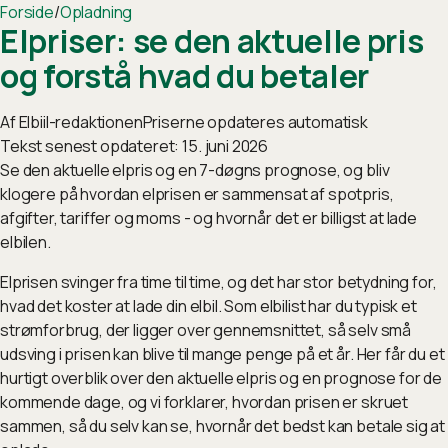
Forside
/
Opladning
Elpriser: se den aktuelle pris
og forstå hvad du betaler
Af
Elbiil-redaktionen
Priserne opdateres automatisk
Tekst senest opdateret:
15. juni 2026
Se den aktuelle elpris og en 7-døgns prognose, og bliv
klogere på hvordan elprisen er sammensat af spotpris,
afgifter, tariffer og moms - og hvornår det er billigst at lade
elbilen.
Elprisen svinger fra time til time, og det har stor betydning for,
hvad det koster at lade din elbil. Som elbilist har du typisk et
strømforbrug, der ligger over gennemsnittet, så selv små
udsving i prisen kan blive til mange penge på et år. Her får du et
hurtigt overblik over den aktuelle elpris og en prognose for de
kommende dage, og vi forklarer, hvordan prisen er skruet
sammen, så du selv kan se, hvornår det bedst kan betale sig at