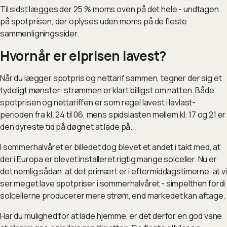
Til sidst lægges der 25 % moms oven på det hele - undtagen
på spotprisen, der oplyses uden moms på de fleste
sammenligningssider.
Hvornår er elprisen lavest?
Når du lægger spotpris og nettarif sammen, tegner der sig et
tydeligt mønster: strømmen er klart billigst om natten. Både
spotprisen og nettariffen er som regel lavest i lavlast-
perioden fra kl. 24 til 06, mens spidslasten mellem kl. 17 og 21 er
den dyreste tid på døgnet at lade på.
I sommerhalvåret er billedet dog blevet et andet i takt med, at
der i Europa er blevet installeret rigtig mange solceller. Nu er
det nemlig sådan, at det primært er i eftermiddagstimerne, at vi
ser meget lave spotpriser i sommerhalvåret - simpelthen fordi
solcellerne producerer mere strøm, end markedet kan aftage.
Har du mulighed for at lade hjemme, er det derfor en god vane