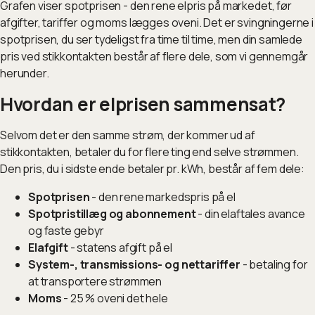
Grafen viser spotprisen - den rene elpris på markedet, før
afgifter, tariffer og moms lægges oveni. Det er svingningerne i
spotprisen, du ser tydeligst fra time til time, men din samlede
pris ved stikkontakten består af flere dele, som vi gennemgår
herunder.
Hvordan er elprisen sammensat?
Selvom det er den samme strøm, der kommer ud af
stikkontakten, betaler du for flere ting end selve strømmen.
Den pris, du i sidste ende betaler pr. kWh, består af fem dele:
Spotprisen
- den rene markedspris på el
Spotpristillæg og abonnement
- din elaftales avance
og faste gebyr
Elafgift
- statens afgift på el
System-, transmissions- og nettariffer
- betaling for
at transportere strømmen
Moms
- 25 % oveni det hele