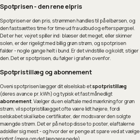
Spotprisen - den rene elpris
Spotprisen er den pris, strømmen handles til på elbørsen, og
den fastsættes time for time ud fra udbud og efterspørgsel.
Det er her, vejret spiller ind: blæser det meget, eller skinner
solen, er der rigeligt med billig grøn strøm, og spotprisen
falder - nogle gange helt i bund. Er det vindstille og koldt, stiger
den. Det er spotprisen, du følger i grafen ovenfor.
Spotpristillæg og abonnement
Oveni spotprisen lægger dit elselskab et
spotpristillæg
(deres avance pr. kWh) og typisk et fast månedligt
abonnement
. Vælger du en elaftale med mærkning for grøn
strøm, vil spotpristillægget ofte være lidt højere, fordi
selskabet skal købe certifikater, der modsvarer den solgte
mængde strøm. Det er på netop disse to poster, elaftalerne
adskiller sig mest - og hvor der er penge at spare ved at vælge
rigtigt (mere om det længere nede).