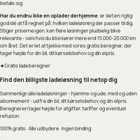
betale sig.
Har du endnu ikke en oplader derhjemme
, er det en rigtig
god idé at få regnet på, hvilken ladeløsning der passer til dig.
Stiger priserne igen, kan flere løsninger pludselig blive
relevante - selv hvis du ikke kører mere end 15.000-20.000 km
om året. Det er let at tjekke med vores gratis beregner, der
tager højde for din bil, dit kørselsbehov og din elpris.
★
Gratis ladeberegner
Find den billigste ladeløsning til netop dig
Sammenlign alle ladeløsninger - hjemme og ude, med og uden
abonnement - ud fra din bil, dit kørselsbehov og din elpris.
Beregneren tager højde for afgifter, tariffer og eventuel
refusion.
100% gratis · Alle udbydere · Ingen binding