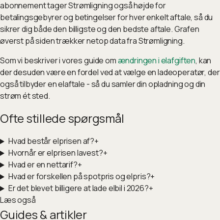
abonnement tager Strømligning også højde for
betalingsgebyrer og betingelser for hver enkelt aftale, så du
sikrer dig både den billigste og den bedste aftale. Grafen
øverst på siden trækker netop data fra Strømligning.
Som vi beskriver i vores guide om
ændringen i elafgiften
, kan
der desuden være en fordel ved at vælge en ladeoperatør, der
også tilbyder en elaftale - så du samler din opladning og din
strøm ét sted.
Ofte stillede spørgsmål
Hvad består elprisen af?
+
Hvornår er elprisen lavest?
+
Hvad er en nettarif?
+
Hvad er forskellen på spotpris og elpris?
+
Er det blevet billigere at lade elbil i 2026?
+
Læs også
Guides & artikler