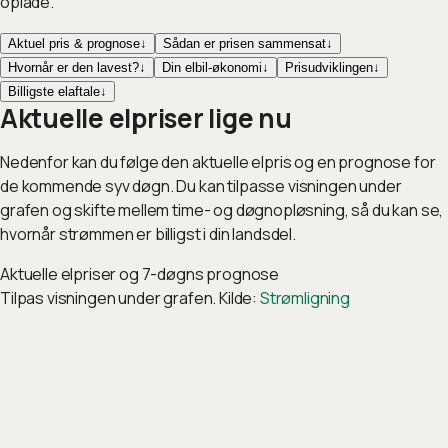
oplade.
Aktuel pris & prognose
↓
Sådan er prisen sammensat
↓
Hvornår er den lavest?
↓
Din elbil-økonomi
↓
Prisudviklingen
↓
Billigste elaftale
↓
Aktuelle elpriser lige nu
Nedenfor kan du følge den aktuelle elpris og en prognose for
de kommende syv døgn. Du kan tilpasse visningen under
grafen og skifte mellem time- og døgnopløsning, så du kan se,
hvornår strømmen er billigst i din landsdel.
Aktuelle elpriser og 7-døgns prognose
Tilpas visningen under grafen. Kilde:
Strømligning