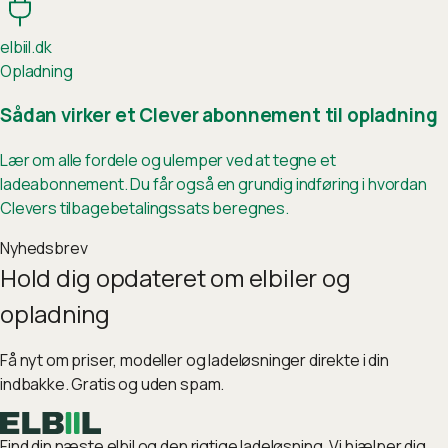
elb
ii
l.dk
Opladning
Sådan virker et Clever abonnement til opladning
Lær om alle fordele og ulemper ved at tegne et
ladeabonnement. Du får også en grundig indføring i hvordan
Clevers tilbagebetalingssats beregnes.
Nyhedsbrev
Hold dig opdateret om elbiler og
opladning
Få nyt om priser, modeller og ladeløsninger direkte i din
indbakke. Gratis og uden spam.
Find din næste elbil og den rigtige ladeløsning. Vi hjælper dig