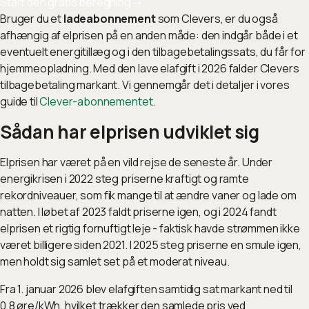
Start den gratis beregning
→
Bruger du et
ladeabonnement
som Clevers, er du også
afhængig af elprisen på en anden måde: den indgår både i et
eventuelt energitillæg og i den tilbagebetalingssats, du får for
hjemmeopladning. Med den lave elafgift i 2026 falder Clevers
tilbagebetaling markant. Vi gennemgår det i detaljer i vores
guide til
Clever-abonnementet
.
Sådan har elprisen udviklet sig
Elprisen har været på en vild rejse de seneste år. Under
energikrisen i 2022 steg priserne kraftigt og ramte
rekordniveauer, som fik mange til at ændre vaner og lade om
natten. I løbet af 2023 faldt priserne igen, og i 2024 fandt
elprisen et rigtig fornuftigt leje - faktisk havde strømmen ikke
været billigere siden 2021. I 2025 steg priserne en smule igen,
men holdt sig samlet set på et moderat niveau.
Fra 1. januar 2026 blev elafgiften samtidig sat markant ned til
0,8 øre/kWh, hvilket trækker den samlede pris ved