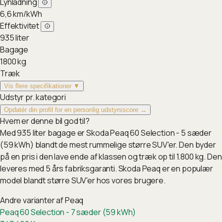
Lynladning
6,6
km/kWh
Effektivitet
935
liter
Bagage
1800
kg
Træk
Vis flere specifikationer ▼
Udstyr pr. kategori
Opdatér din profil for en personlig udstyrsscore →
Hvem er denne bil god til?
Med 935 liter bagage er Skoda Peaq 60 Selection - 5 sæder
(59 kWh) blandt de mest rummelige større SUV'er. Den byder
på en pris i den lave ende af klassen og træk op til 1.800 kg. Den
leveres med 5 års fabriksgaranti. Skoda Peaq er en populær
model blandt større SUV'er hos vores brugere.
Andre varianter af
Peaq
Peaq 60 Selection - 7 sæder (59 kWh)