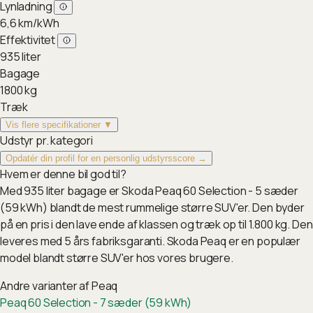
Lynladning
6,6
km/kWh
Effektivitet
935
liter
Bagage
1800
kg
Træk
Vis flere specifikationer ▼
Udstyr pr. kategori
Opdatér din profil for en personlig udstyrsscore →
Hvem er denne bil god til?
Med 935 liter bagage er Skoda Peaq 60 Selection - 5 sæder
(59 kWh) blandt de mest rummelige større SUV'er. Den byder
på en pris i den lave ende af klassen og træk op til 1.800 kg. Den
leveres med 5 års fabriksgaranti. Skoda Peaq er en populær
model blandt større SUV'er hos vores brugere.
Andre varianter af
Peaq
Peaq 60 Selection - 7 sæder (59 kWh)