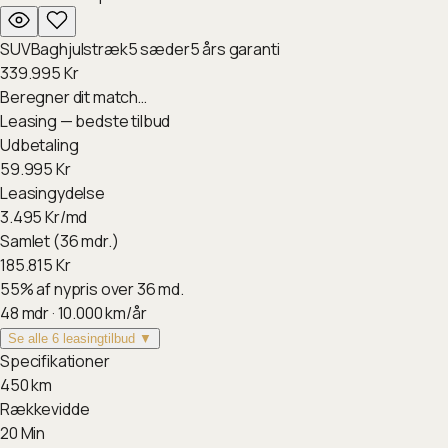
SUV
Baghjulstræk
5
sæder
5
års garanti
339.995
Kr
Beregner dit match…
Leasing — bedste tilbud
Udbetaling
59.995
Kr
Leasingydelse
3.495
Kr/md
Samlet (36 mdr.)
185.815
Kr
55
%
af nypris over 36 md.
48
mdr ·
10.000
km/år
Se alle 6 leasingtilbud ▼
Specifikationer
450
km
Rækkevidde
20
Min