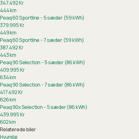
347.492
Kr
444
km
Peaq 60 Sportline - 5 sæder (59 kWh)
379.995
Kr
449
km
Peaq 60 Sportline - 7 sæder (59 kWh)
387.492
Kr
443
km
Peaq 90 Selection - 5 sæder (86 kWh)
409.995
Kr
634
km
Peaq 90 Selection - 7 sæder (86 kWh)
417.492
Kr
626
km
Peaq 90x Selection - 5 sæder (86 kWh)
439.995
Kr
602
km
Relaterede biler
Hyundai