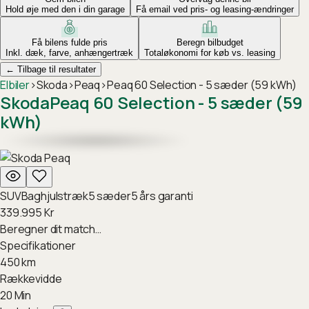
Hold øje med den i din garage
Få email ved pris- og leasing-ændringer
Få bilens fulde pris
Beregn bilbudget
Inkl. dæk, farve, anhængertræk
Totaløkonomi for køb vs. leasing
←
Tilbage til resultater
Elbiler
›
Skoda
›
Peaq
›
Peaq 60 Selection - 5 sæder (59 kWh)
Skoda
Peaq 60 Selection - 5 sæder (59
kWh)
SUV
Baghjulstræk
5
sæder
5
års garanti
339.995
Kr
Beregner dit match…
Specifikationer
450
km
Rækkevidde
20
Min