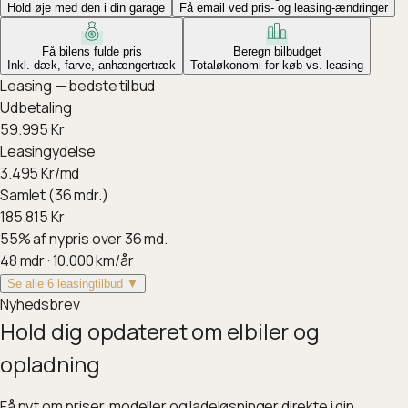
Hold øje med den i din garage
Få email ved pris- og leasing-ændringer
Få bilens fulde pris
Beregn bilbudget
Inkl. dæk, farve, anhængertræk
Totaløkonomi for køb vs. leasing
Leasing — bedste tilbud
Udbetaling
59.995
Kr
Leasingydelse
3.495
Kr/md
Samlet (36 mdr.)
185.815
Kr
55
%
af nypris over 36 md.
48
mdr ·
10.000
km/år
Se alle 6 leasingtilbud ▼
Nyhedsbrev
Hold dig opdateret om elbiler og
opladning
Få nyt om priser, modeller og ladeløsninger direkte i din