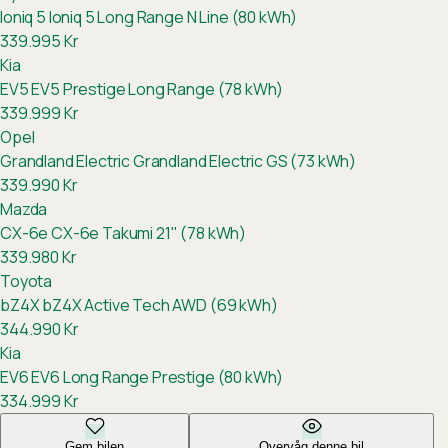
Ioniq 5
Ioniq 5 Long Range N Line (80 kWh)
339.995
Kr
Kia
EV5
EV5 Prestige Long Range (78 kWh)
339.999
Kr
Opel
Grandland Electric
Grandland Electric GS (73 kWh)
339.990
Kr
Mazda
CX-6e
CX-6e Takumi 21" (78 kWh)
339.980
Kr
Toyota
bZ4X
bZ4X Active Tech AWD (69 kWh)
344.990
Kr
Kia
EV6
EV6 Long Range Prestige (80 kWh)
334.999
Kr
Gem bilen
Overvåg denne bil