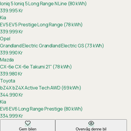
Ioniq 5
Ioniq 5 Long Range N Line (80 kWh)
339.995
Kr
Kia
EV5
EV5 Prestige Long Range (78 kWh)
339.999
Kr
Opel
Grandland Electric
Grandland Electric GS (73 kWh)
339.990
Kr
Mazda
CX-6e
CX-6e Takumi 21" (78 kWh)
339.980
Kr
Toyota
bZ4X
bZ4X Active Tech AWD (69 kWh)
344.990
Kr
Kia
EV6
EV6 Long Range Prestige (80 kWh)
334.999
Kr
Gem bilen
Overvåg denne bil