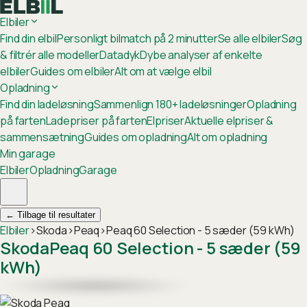
Elbiler
Find din elbil
Personligt bilmatch på 2 minutter
Se alle elbiler
Søg
& filtrér alle modeller
Datadyk
Dybe analyser af enkelte
elbiler
Guides om elbiler
Alt om at vælge elbil
Opladning
Find din ladeløsning
Sammenlign 180+ ladeløsninger
Opladning
på farten
Ladepriser på farten
Elpriser
Aktuelle elpriser &
sammensætning
Guides om opladning
Alt om opladning
Min garage
Elbiler
Opladning
Garage
←
Tilbage til resultater
Elbiler
›
Skoda
›
Peaq
›
Peaq 60 Selection - 5 sæder (59 kWh)
Skoda
Peaq 60 Selection - 5 sæder (59
kWh)