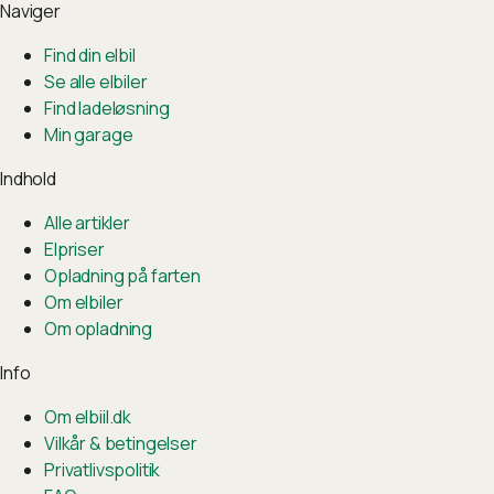
Naviger
Find din elbil
Se alle elbiler
Find ladeløsning
Min garage
Indhold
Alle artikler
Elpriser
Opladning på farten
Om elbiler
Om opladning
Info
Om elbiil.dk
Vilkår & betingelser
Privatlivspolitik