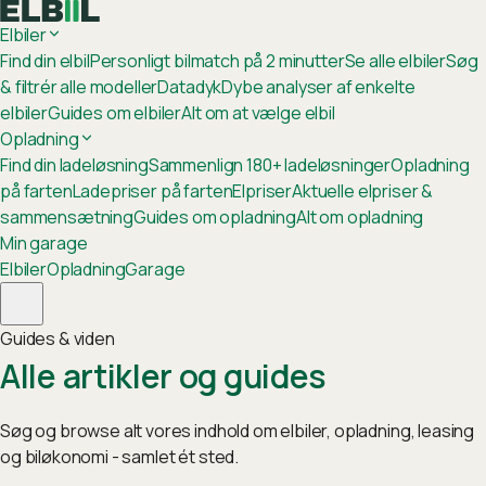
Elbiler
Find din elbil
Personligt bilmatch på 2 minutter
Se alle elbiler
Søg
& filtrér alle modeller
Datadyk
Dybe analyser af enkelte
elbiler
Guides om elbiler
Alt om at vælge elbil
Opladning
Find din ladeløsning
Sammenlign 180+ ladeløsninger
Opladning
på farten
Ladepriser på farten
Elpriser
Aktuelle elpriser &
sammensætning
Guides om opladning
Alt om opladning
Min garage
Elbiler
Opladning
Garage
Guides & viden
Alle artikler og guides
Søg og browse alt vores indhold om elbiler, opladning, leasing
og biløkonomi - samlet ét sted.