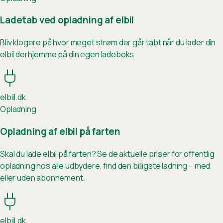
Ladetab ved opladning af elbil
Bliv klogere på hvor meget strøm der går tabt når du lader din
elbil derhjemme på din egen ladeboks.
elb
ii
l.dk
Opladning
Opladning af elbil på farten
Skal du lade elbil på farten? Se de aktuelle priser for offentlig
opladning hos alle udbydere, find den billigste ladning – med
eller uden abonnement.
elb
ii
l.dk