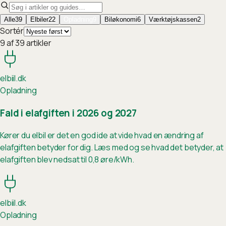
Alle
39
Elbiler
22
Opladning
9
Biløkonomi
6
Værktøjskassen
2
Sortér
9 af 39 artikler
elb
ii
l.dk
Opladning
Fald i elafgiften i 2026 og 2027
Kører du elbil er det en god ide at vide hvad en ændring af
elafgiften betyder for dig. Læs med og se hvad det betyder, at
elafgiften blev nedsat til 0,8 øre/kWh.
elb
ii
l.dk
Opladning