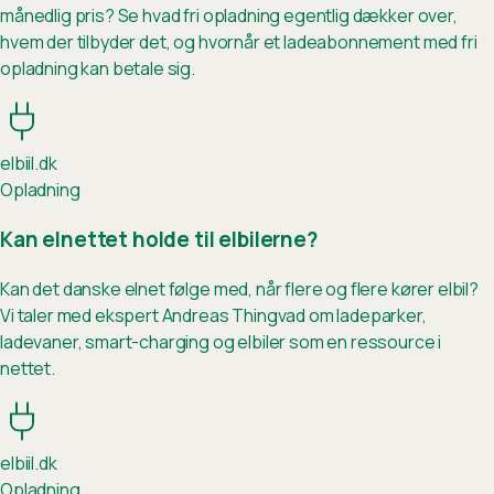
månedlig pris? Se hvad fri opladning egentlig dækker over,
hvem der tilbyder det, og hvornår et ladeabonnement med fri
opladning kan betale sig.
elb
ii
l.dk
Opladning
Kan elnettet holde til elbilerne?
Kan det danske elnet følge med, når flere og flere kører elbil?
Vi taler med ekspert Andreas Thingvad om ladeparker,
ladevaner, smart-charging og elbiler som en ressource i
nettet.
elb
ii
l.dk
Opladning