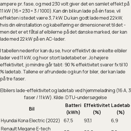
ampere pr. fase, og med 230 volt giver det en samlet effekt på
11 kW (16 × 230 × 3 / 1000). Kan din bil kun lade på én fase, vil
effekten i stedet være 3,7 kW. Du kan godt lade med 22 kW,
hvis din elinstallation og kabelføring er dimensioneret til det -
men det er et fåtal af elbilerne på det danske marked, der kan
lade med 22 kW på en AC-lader.
I tabellen nedenfor kan du se, hvor effektivt de enkelte elbiler
lader ved 11 kW, og hvor stort ladetabet er. Jo højere
effektivitet, jo mindre går tabt: 90 % effektivitet svarer fx til 10
% ladetab. Tallene er afrundede og kun for biler, der kan lade
på tre faser.
Elbilers lade-effektivitet og ladetab ved hjemmeladning (16 A, 3
faser / 11 kW). Kilde: DTU-undersøgelse
Batteri
Effektivitet
Ladetab
Bil
(kWh)
(%)
(%)
Hyundai Kona Electric (2022)
67,5
93,1
6,9
Renault Megane E-tech