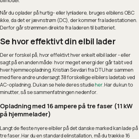
bilmodel.
Når du oplader på hurtig- eller lynladere, bruges elbilens OBC
ikke, da det er jævnstrøm (DC), der kommer fra ladestationen.
Derfor går strømmen direkte fra laderen til batteriet.
Se hvor effektivt din elbil lader
Der er forskel på, hvor effektivt hver enkelt elbil lader - eller
sagt på en anden måde: hvor meget energi der går tabt ved
hver hjemmeopladning. Kristian Sevdari fra DTU har sammen
med flere andre undersøgt 38 forskellige elbilers ladetab ved
AC-opladning. Du kan se hele deres studie
her
. Har du kun to
minutter, så se sammenfatningen nedenfor.
Opladning med 16 ampere på tre faser (11 kW
på hjemmelader)
Langt de fleste nyere elbiler på det danske marked kan lade på
tre faser. Har du en standard elinstallation, må du trække 16