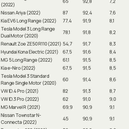
65
92,8
7,2
(2022)
Nissan Ariya (2022)
87
92,4
7,6
Kia EV6 Long Range (2022)
77,4
91,9
8,1
Tesla Model 3 Long Range
78,1
91,8
8,2
Dual Motor (2020)
Renault Zoe ZE50 R110 (2021)
54,7
91,7
8,3
Hyundai Kona Electric (2021)
67,5
91,6
8,4
MG 5 Long Range (2022)
61,1
91,5
8,5
Kia e-Niro (2022)
67,5
91,5
8,5
Tesla Model 3 Standard
60
91,4
8,6
Range Single Motor (2020)
VW ID.4 Pro (2021)
82
91,3
8,7
VW ID.3 Pro (2022)
62
91,0
9,0
MG Marvel R (2021)
69,9
90,9
9,1
Nissan Townstar N-
45
90,9
9,1
Connecta (2022)