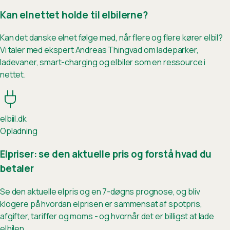
Kan elnettet holde til elbilerne?
Kan det danske elnet følge med, når flere og flere kører elbil?
Vi taler med ekspert Andreas Thingvad om ladeparker,
ladevaner, smart-charging og elbiler som en ressource i
nettet.
elb
ii
l.dk
Opladning
Elpriser: se den aktuelle pris og forstå hvad du
betaler
Se den aktuelle elpris og en 7-døgns prognose, og bliv
klogere på hvordan elprisen er sammensat af spotpris,
afgifter, tariffer og moms - og hvornår det er billigst at lade
elbilen.