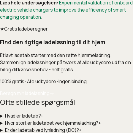
Læs hele undersøgelsen:
Experimental validation of onboard
electric vehicle chargers to improve the efficiency of smart
charging operation
.
★
Gratis ladeberegner
Find den rigtige ladeløsning til dit hjem
Et lavt ladetab starter med den rette hjemmeladning.
Sammenlign ladeløsninger på tværs af alle udbydere ud fra din
bil og dit kørselsbehov - helt gratis.
100% gratis · Alle udbydere · Ingen binding
Beregn min ladeløsning
→
Ofte stillede spørgsmål
Hvad er ladetab?
+
Hvor stort er ladetabet ved hjemmeladning?
+
Er der ladetab ved lynladning (DC)?
+