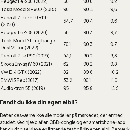
Peugeot e-208 (2022)
50
90,8
9,2
Tesla Model S P90D (2015)
90
90,4
9,6
Renault Zoe ZE50 R110
54,7
90,4
9,6
(2020)
Peugeot e-208 (2020)
50
90,3
9,7
Tesla Model Y Long Range
78,1
90,3
9,7
Dual Motor (2022)
Renault Zoe R90 (2019)
44,1
90,2
9,8
Skoda Enyaq iV 60 (2021)
62
90,2
9,8
VW ID.4 GTX (2022)
82
89,8
10,2
BMW i3 Rex (2017)
33,2
88,1
11,9
Audi e-tron 55 (2019)
95
85,8
14,2
Fandt du ikke din egen elbil?
Det er desværre ikke alle modeller på markedet, der er med i
studiet. Ved hjælp af en OBD-dongle og en smartphone-app
kan du dog selv lave en lignende test på din egen elbil. Bemærk