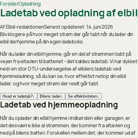
Forside
/
Opladning
Ladetab ved opladning af elbil
Af
Elbiil-redaktionen
Senest opdateret:
14. juni 2026
Bliv klogere på hvor meget strøm der går tabt når du lader din
elbil derhjemme på din egen ladeboks.
Når du lader din elbil hjemme, går en del af strømmen tabt på
vejen fra eltavlen til batteriet - det kaldes ladetab. Vi har dykket
ned i en stor DTU-undersøgelse af elbilers ladetab ved
hjemmeladning, så du kan se, hvor effektivt netop din elbil
lader, og hvor meget strøm der reelt går tabt.
Hvad er ladetab?
↓
Bilens lader
↓
Se effektiviteten
↓
Ladetab ved hjemmeopladning
Når du oplader din elbil hjemme i indkørslen eller garagen, er
det desværre ikke al strømmen, der kommer fra eltavlen og
ned på bilens batteri. Forskellen mellem det, der kommer ud af