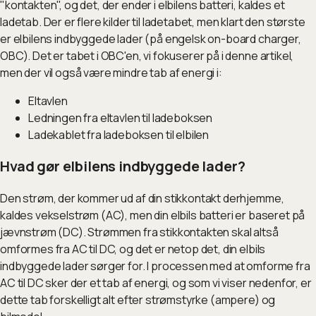
"kontakten", og det, der ender i elbilens batteri, kaldes et
ladetab. Der er flere kilder til ladetabet, men klart den største
er elbilens indbyggede lader (på engelsk on-board charger,
OBC). Det er tabet i OBC'en, vi fokuserer på i denne artikel,
men der vil også være mindre tab af energi i:
Eltavlen
Ledningen fra eltavlen til ladeboksen
Ladekablet fra ladeboksen til elbilen
Hvad gør elbilens indbyggede lader?
Den strøm, der kommer ud af din stikkontakt derhjemme,
kaldes vekselstrøm (AC), men din elbils batteri er baseret på
jævnstrøm (DC). Strømmen fra stikkontakten skal altså
omformes fra AC til DC, og det er netop det, din elbils
indbyggede lader sørger for. I processen med at omforme fra
AC til DC sker der et tab af energi, og som vi viser nedenfor, er
dette tab forskelligt alt efter strømstyrke (ampere) og