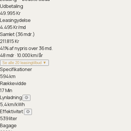
Udbetaling
49.995
Kr
Leasingydelse
4.495
Kr/md
Samlet (36 mdr.)
211.815
Kr
41
%
af nypris over 36 md.
48
mdr ·
10.000
km/år
Se alle 20 leasingtilbud ▼
Specifikationer
594
km
Rækkevidde
17
Min
Lynladning
5,4
km/kWh
Effektivitet
539
liter
Bagage