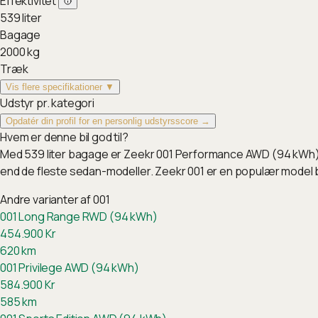
Effektivitet
539
liter
Bagage
2000
kg
Træk
Vis flere specifikationer ▼
Udstyr pr. kategori
Opdatér din profil for en personlig udstyrsscore →
Hvem er denne bil god til?
Med 539 liter bagage er Zeekr 001 Performance AWD (94 kWh) b
end de fleste sedan-modeller. Zeekr 001 er en populær model
Andre varianter af
001
001 Long Range RWD (94 kWh)
454.900
Kr
620
km
001 Privilege AWD (94 kWh)
584.900
Kr
585
km