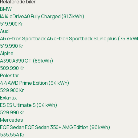
Relaterede biler
BMW
i4
i4 eDrive40 Fully Charged (81.3 kWh)
519.900
Kr
Audi
A6 e-tron Sportback
A6 e-tron Sportback S Line plus (75.8 kW
519.990
Kr
Alpine
A390
A390 GT (89 kWh)
509.990
Kr
Polestar
4
4 AWD Prime Edition (94 kWh)
529.900
Kr
Exlantix
ES
ES Ultimate S (94 kWh)
529.990
Kr
Mercedes
EQE Sedan
EQE Sedan 350+ AMG Edition (96 kWh)
535.554
Kr