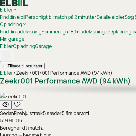
Elbiler
Find din elbil
Personligt bilmatch på 2 minutter
Se alle elbiler
Søg &
Opladning
Find din ladeløsning
Sammenlign 180+ ladeløsninger
Opladning p
Min garage
Elbiler
Opladning
Garage
←
Tilbage til resultater
Elbiler
›
Zeekr
›
001
›
001 Performance AWD (94 kWh)
Zeekr
001 Performance AWD (94 kWh)
Sedan
Firehjulstræk
5
sæder
5
års garanti
519.900
Kr
Beregner dit match…
Leasing — bedste tilbud