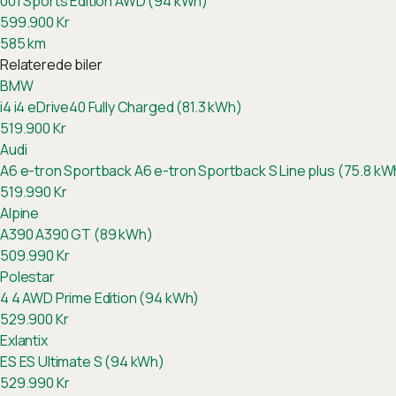
001 Sports Edition AWD (94 kWh)
599.900
Kr
585
km
Relaterede biler
BMW
i4
i4 eDrive40 Fully Charged (81.3 kWh)
519.900
Kr
Audi
A6 e-tron Sportback
A6 e-tron Sportback S Line plus (75.8 kW
519.990
Kr
Alpine
A390
A390 GT (89 kWh)
509.990
Kr
Polestar
4
4 AWD Prime Edition (94 kWh)
529.900
Kr
Exlantix
ES
ES Ultimate S (94 kWh)
529.990
Kr