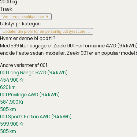
2000
kg
Træk
Vis flere specifikationer ▼
Udstyr pr. kategori
Opdatér din profil for en personlig udstyrsscore →
Hvem er denne bil god til?
Med 539 liter bagage er Zeekr 001 Performance AWD (94 kWh) b
end de fleste sedan-modeller. Zeekr 001 er en populær model
Andre varianter af
001
001 Long Range RWD (94 kWh)
454.900
Kr
620
km
001 Privilege AWD (94 kWh)
584.900
Kr
585
km
001 Sports Edition AWD (94 kWh)
599.900
Kr
585
km