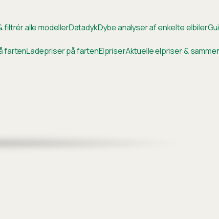
 filtrér alle modeller
Datadyk
Dybe analyser af enkelte elbiler
Gui
å farten
Ladepriser på farten
Elpriser
Aktuelle elpriser & samm