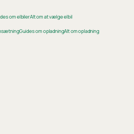
des om elbiler
Alt om at vælge elbil
ensætning
Guides om opladning
Alt om opladning