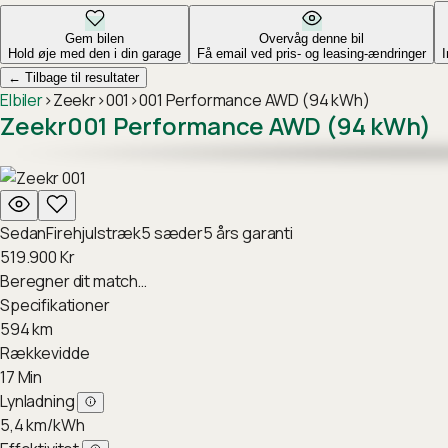
Gem bilen
Overvåg denne bil
Hold øje med den i din garage
Få email ved pris- og leasing-ændringer
←
Tilbage til resultater
Elbiler
›
Zeekr
›
001
›
001 Performance AWD (94 kWh)
Zeekr
001 Performance AWD (94 kWh)
Sedan
Firehjulstræk
5
sæder
5
års garanti
519.900
Kr
Beregner dit match…
Specifikationer
594
km
Rækkevidde
17
Min
Lynladning
5,4
km/kWh