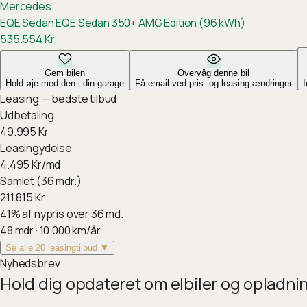
Mercedes
EQE Sedan
EQE Sedan 350+ AMG Edition (96 kWh)
535.554
Kr
Gem bilen
Overvåg denne bil
Hold øje med den i din garage
Få email ved pris- og leasing-ændringer
Leasing — bedste tilbud
Udbetaling
49.995
Kr
Leasingydelse
4.495
Kr/md
Samlet (36 mdr.)
211.815
Kr
41
%
af nypris over 36 md.
48
mdr ·
10.000
km/år
Se alle 20 leasingtilbud ▼
Nyhedsbrev
Hold dig opdateret om elbiler og opladni