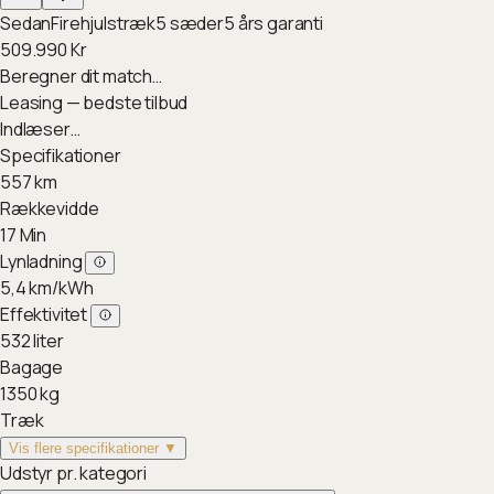
Sedan
Firehjulstræk
5
sæder
5
års garanti
509.990
Kr
Beregner dit match…
Leasing — bedste tilbud
Indlæser…
Specifikationer
557
km
Rækkevidde
17
Min
Lynladning
5,4
km/kWh
Effektivitet
532
liter
Bagage
1350
kg
Træk
Vis flere specifikationer ▼
Udstyr pr. kategori