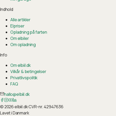
Indhold
Alle artikler
Elpriser
Opladning på farten
Om elbiler
Om opladning
Info
Om elbiil.dk
Vilkår & betingelser
Privatlivspolitik
FAQ
hallo@elbiil.dk
©
2026
elbiil.dk
·
CVR-nr. 42947636
Lavet i Danmark