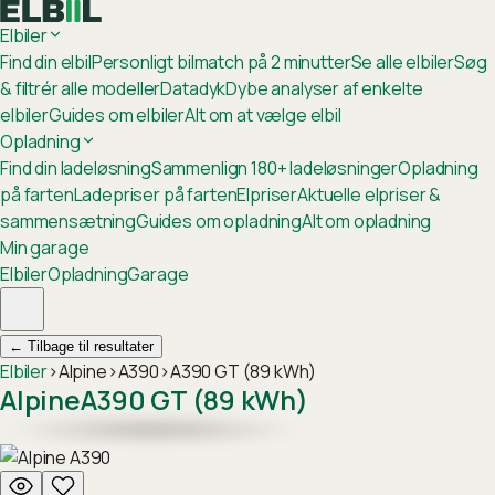
Elbiler
Find din elbil
Personligt bilmatch på 2 minutter
Se alle elbiler
Søg
& filtrér alle modeller
Datadyk
Dybe analyser af enkelte
elbiler
Guides om elbiler
Alt om at vælge elbil
Opladning
Find din ladeløsning
Sammenlign 180+ ladeløsninger
Opladning
på farten
Ladepriser på farten
Elpriser
Aktuelle elpriser &
sammensætning
Guides om opladning
Alt om opladning
Min garage
Elbiler
Opladning
Garage
←
Tilbage til resultater
Elbiler
›
Alpine
›
A390
›
A390 GT (89 kWh)
Alpine
A390 GT (89 kWh)