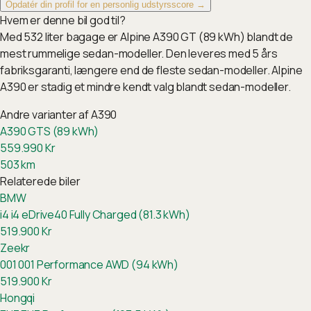
Opdatér din profil for en personlig udstyrsscore →
Hvem er denne bil god til?
Med 532 liter bagage er Alpine A390 GT (89 kWh) blandt de
mest rummelige sedan-modeller. Den leveres med 5 års
fabriksgaranti, længere end de fleste sedan-modeller. Alpine
A390 er stadig et mindre kendt valg blandt sedan-modeller.
Andre varianter af
A390
A390 GTS (89 kWh)
559.990
Kr
503
km
Relaterede biler
BMW
i4
i4 eDrive40 Fully Charged (81.3 kWh)
519.900
Kr
Zeekr
001
001 Performance AWD (94 kWh)
519.900
Kr
Hongqi