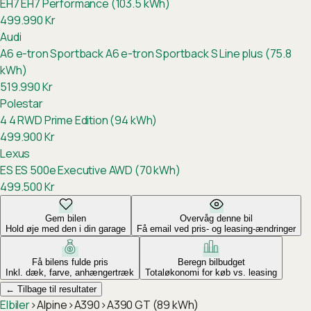
EH7
EH7 Performance (103.5 kWh)
499.990
Kr
Audi
A6 e-tron Sportback
A6 e-tron Sportback S Line plus (75.8
kWh)
519.990
Kr
Polestar
4
4 RWD Prime Edition (94 kWh)
499.900
Kr
Lexus
ES
ES 500e Executive AWD (70 kWh)
499.500
Kr
Gem bilen
Overvåg denne bil
Hold øje med den i din garage
Få email ved pris- og leasing-ændringer
Få bilens fulde pris
Beregn bilbudget
Inkl. dæk, farve, anhængertræk
Totaløkonomi for køb vs. leasing
←
Tilbage til resultater
Elbiler
›
Alpine
›
A390
›
A390 GT (89 kWh)