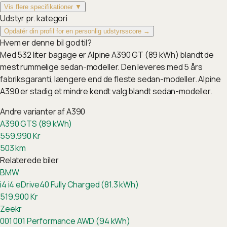
Vis flere specifikationer ▼
Udstyr pr. kategori
Opdatér din profil for en personlig udstyrsscore →
Hvem er denne bil god til?
Med 532 liter bagage er Alpine A390 GT (89 kWh) blandt de
mest rummelige sedan-modeller. Den leveres med 5 års
fabriksgaranti, længere end de fleste sedan-modeller. Alpine
A390 er stadig et mindre kendt valg blandt sedan-modeller.
Andre varianter af
A390
A390 GTS (89 kWh)
559.990
Kr
503
km
Relaterede biler
BMW
i4
i4 eDrive40 Fully Charged (81.3 kWh)
519.900
Kr
Zeekr
001
001 Performance AWD (94 kWh)