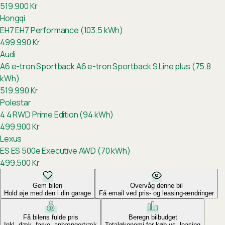
519.900
Kr
Hongqi
EH7
EH7 Performance (103.5 kWh)
499.990
Kr
Audi
A6 e-tron Sportback
A6 e-tron Sportback S Line plus (75.8
kWh)
519.990
Kr
Polestar
4
4 RWD Prime Edition (94 kWh)
499.900
Kr
Lexus
ES
ES 500e Executive AWD (70 kWh)
499.500
Kr
Gem bilen
Overvåg denne bil
Hold øje med den i din garage
Få email ved pris- og leasing-ændringer
Få bilens fulde pris
Beregn bilbudget
Inkl. dæk, farve, anhængertræk
Totaløkonomi for køb vs. leasing