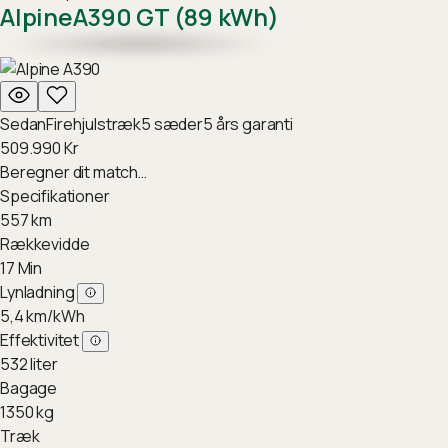
Alpine
A390 GT (89 kWh)
Sedan
Firehjulstræk
5
sæder
5
års garanti
509.990
Kr
Beregner dit match…
Specifikationer
557
km
Rækkevidde
17
Min
Lynladning
5,4
km/kWh
Effektivitet
532
liter
Bagage
1350
kg
Træk