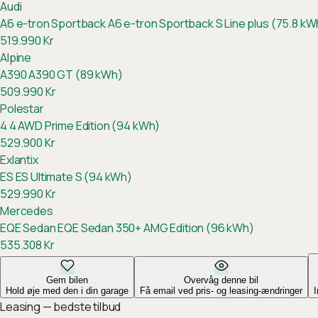
Audi
A6 e-tron Sportback
A6 e-tron Sportback S Line plus (75.8 kW
519.990
Kr
Alpine
A390
A390 GT (89 kWh)
509.990
Kr
Polestar
4
4 AWD Prime Edition (94 kWh)
529.900
Kr
Exlantix
ES
ES Ultimate S (94 kWh)
529.990
Kr
Mercedes
EQE Sedan
EQE Sedan 350+ AMG Edition (96 kWh)
535.308
Kr
Gem bilen
Overvåg denne bil
Hold øje med den i din garage
Få email ved pris- og leasing-ændringer
Leasing — bedste tilbud