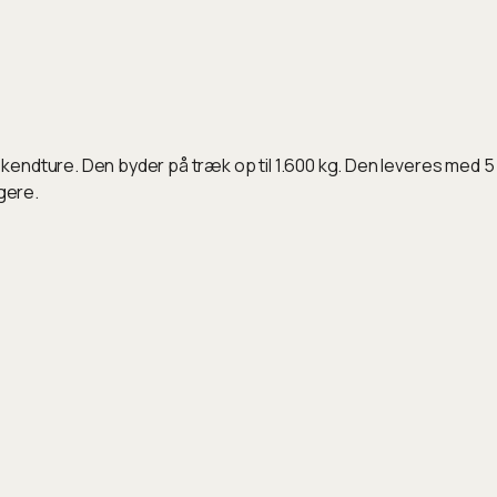
kendture. Den byder på træk op til 1.600 kg. Den leveres med 5
gere.