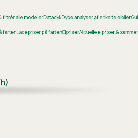
 filtrér alle modeller
Datadyk
Dybe analyser af enkelte elbiler
Gui
å farten
Ladepriser på farten
Elpriser
Aktuelle elpriser & samm
Wh)