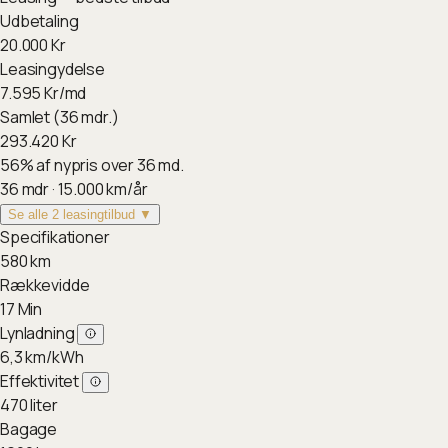
Udbetaling
20.000
Kr
Leasingydelse
7.595
Kr/md
Samlet (36 mdr.)
293.420
Kr
56
%
af nypris over 36 md.
36
mdr ·
15.000
km/år
Se alle 2 leasingtilbud ▼
Specifikationer
580
km
Rækkevidde
17
Min
Lynladning
6,3
km/kWh
Effektivitet
470
liter
Bagage