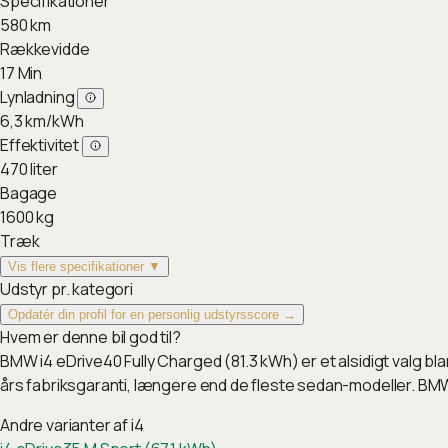
Specifikationer
580
km
Rækkevidde
17
Min
Lynladning
6,3
km/kWh
Effektivitet
470
liter
Bagage
1600
kg
Træk
Vis flere specifikationer ▼
Udstyr pr. kategori
Opdatér din profil for en personlig udstyrsscore →
Hvem er denne bil god til?
BMW i4 eDrive40 Fully Charged (81.3 kWh) er et alsidigt valg 
års fabriksgaranti, længere end de fleste sedan-modeller. BM
Andre varianter af
i4