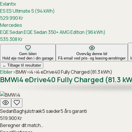
Exlantix
ES
ES Ultimate S (94 kWh)
529.990
Kr
Mercedes
EQE Sedan
EQE Sedan 350+ AMG Edition (96 kWh)
535.308
Kr
Gem bilen
Overvåg denne bil
Hold øje med den i din garage
Få email ved pris- og leasing-ændringer
←
Tilbage til resultater
Elbiler
›
BMW
›
i4
›
i4 eDrive40 Fully Charged (81.3 kWh)
BMW
i4 eDrive40 Fully Charged (81.3 k
Sedan
Baghjulstræk
5
sæder
5
års garanti
519.900
Kr
Beregner dit match…