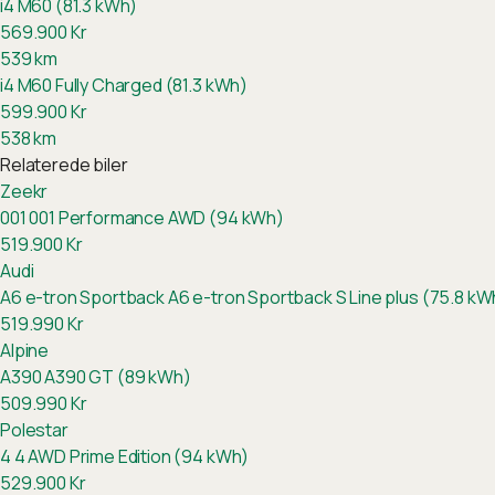
i4 M60 (81.3 kWh)
569.900
Kr
539
km
i4 M60 Fully Charged (81.3 kWh)
599.900
Kr
538
km
Relaterede biler
Zeekr
001
001 Performance AWD (94 kWh)
519.900
Kr
Audi
A6 e-tron Sportback
A6 e-tron Sportback S Line plus (75.8 kW
519.990
Kr
Alpine
A390
A390 GT (89 kWh)
509.990
Kr
Polestar
4
4 AWD Prime Edition (94 kWh)
529.900
Kr