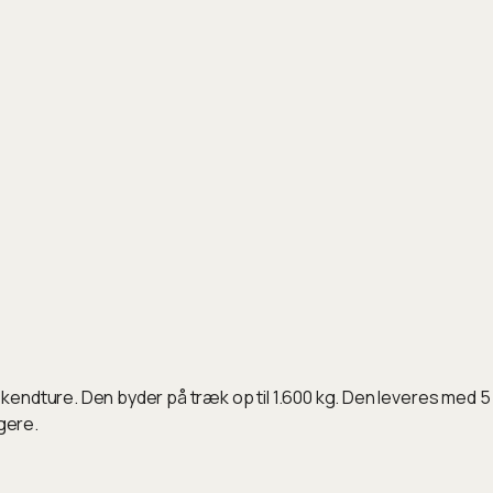
kendture. Den byder på træk op til 1.600 kg. Den leveres med 5
gere.