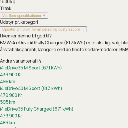
1600
kg
Træk
Vis flere specifikationer ▼
Udstyr pr. kategori
Opdatér din profil for en personlig udstyrsscore →
Hvem er denne bil god til?
BMW i4 eDrive40 Fully Charged (81.3 kWh) er et alsidigt valg 
års fabriksgaranti, længere end de fleste sedan-modeller. BM
Andre varianter af
i4
i4 eDrive35 M Sport (67.1 kWh)
439.900
Kr
499
km
i4 eDrive40 M Sport (81.3 kWh)
479.900
Kr
595
km
i4 eDrive35 Fully Charged (67.1 kWh)
479.900
Kr
486
km