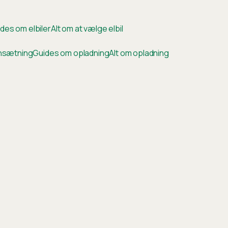
des om elbiler
Alt om at vælge elbil
ensætning
Guides om opladning
Alt om opladning