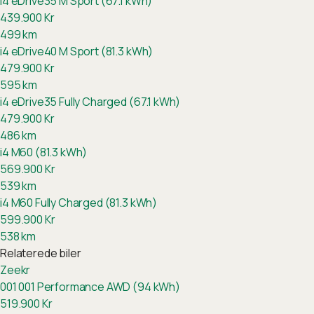
i4 eDrive35 M Sport (67.1 kWh)
439.900
Kr
499
km
i4 eDrive40 M Sport (81.3 kWh)
479.900
Kr
595
km
i4 eDrive35 Fully Charged (67.1 kWh)
479.900
Kr
486
km
i4 M60 (81.3 kWh)
569.900
Kr
539
km
i4 M60 Fully Charged (81.3 kWh)
599.900
Kr
538
km
Relaterede biler
Zeekr
001
001 Performance AWD (94 kWh)
519.900
Kr