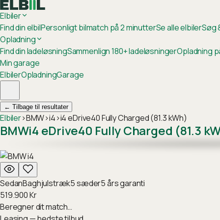
Elbiler
Find din elbil
Personligt bilmatch på 2 minutter
Se alle elbiler
Søg &
Opladning
Find din ladeløsning
Sammenlign 180+ ladeløsninger
Opladning p
Min garage
Elbiler
Opladning
Garage
←
Tilbage til resultater
Elbiler
›
BMW
›
i4
›
i4 eDrive40 Fully Charged (81.3 kWh)
BMW
i4 eDrive40 Fully Charged (81.3 k
Sedan
Baghjulstræk
5
sæder
5
års garanti
519.900
Kr
Beregner dit match…
Leasing — bedste tilbud