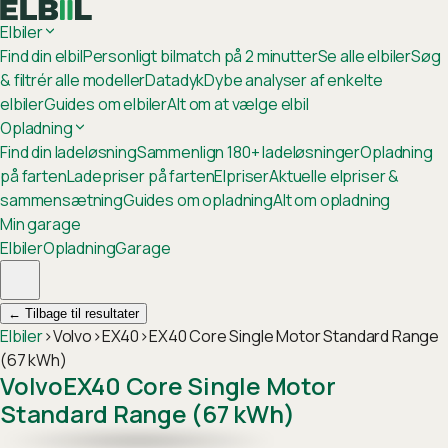
Elbiler
Find din elbil
Personligt bilmatch på 2 minutter
Se alle elbiler
Søg
& filtrér alle modeller
Datadyk
Dybe analyser af enkelte
elbiler
Guides om elbiler
Alt om at vælge elbil
Opladning
Find din ladeløsning
Sammenlign 180+ ladeløsninger
Opladning
på farten
Ladepriser på farten
Elpriser
Aktuelle elpriser &
sammensætning
Guides om opladning
Alt om opladning
Min garage
Elbiler
Opladning
Garage
←
Tilbage til resultater
Elbiler
›
Volvo
›
EX40
›
EX40 Core Single Motor Standard Range
(67 kWh)
Volvo
EX40 Core Single Motor
Standard Range (67 kWh)