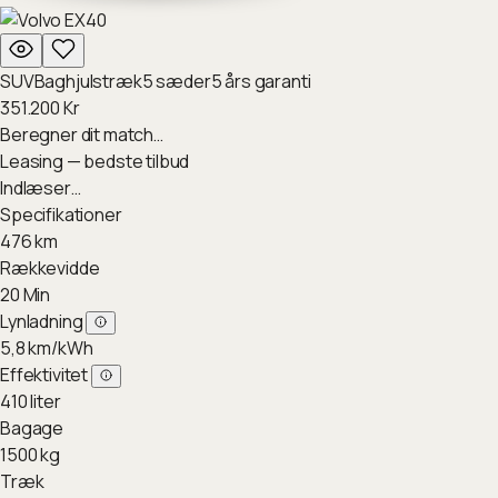
SUV
Baghjulstræk
5
sæder
5
års garanti
351.200
Kr
Beregner dit match…
Leasing — bedste tilbud
Indlæser…
Specifikationer
476
km
Rækkevidde
20
Min
Lynladning
5,8
km/kWh
Effektivitet
410
liter
Bagage
1500
kg
Træk