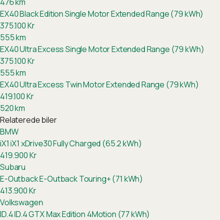
476
km
EX40 Black Edition Single Motor Extended Range (79 kWh)
375.100
Kr
555
km
EX40 Ultra Excess Single Motor Extended Range (79 kWh)
375.100
Kr
555
km
EX40 Ultra Excess Twin Motor Extended Range (79 kWh)
419.100
Kr
520
km
Relaterede biler
BMW
iX1
iX1 xDrive30 Fully Charged (65.2 kWh)
419.900
Kr
Subaru
E-Outback
E-Outback Touring+ (71 kWh)
413.900
Kr
Volkswagen
ID.4
ID.4 GTX Max Edition 4Motion (77 kWh)