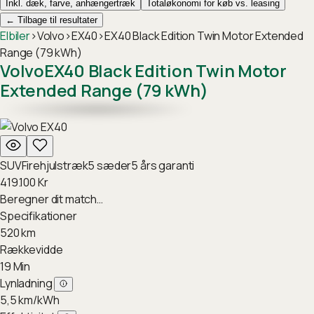
Inkl. dæk, farve, anhængertræk
Totaløkonomi for køb vs. leasing
←
Tilbage til resultater
Elbiler
›
Volvo
›
EX40
›
EX40 Black Edition Twin Motor Extended
Range (79 kWh)
Volvo
EX40 Black Edition Twin Motor
Extended Range (79 kWh)
SUV
Firehjulstræk
5
sæder
5
års garanti
419.100
Kr
Beregner dit match…
Specifikationer
520
km
Rækkevidde
19
Min
Lynladning
5,5
km/kWh