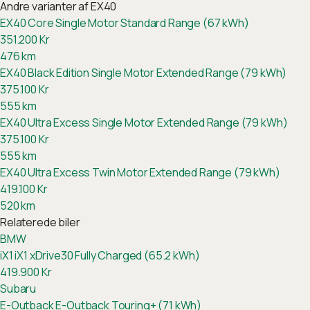
Andre varianter af
EX40
EX40 Core Single Motor Standard Range (67 kWh)
351.200
Kr
476
km
EX40 Black Edition Single Motor Extended Range (79 kWh)
375.100
Kr
555
km
EX40 Ultra Excess Single Motor Extended Range (79 kWh)
375.100
Kr
555
km
EX40 Ultra Excess Twin Motor Extended Range (79 kWh)
419.100
Kr
520
km
Relaterede biler
BMW
iX1
iX1 xDrive30 Fully Charged (65.2 kWh)
419.900
Kr
Subaru
E-Outback
E-Outback Touring+ (71 kWh)