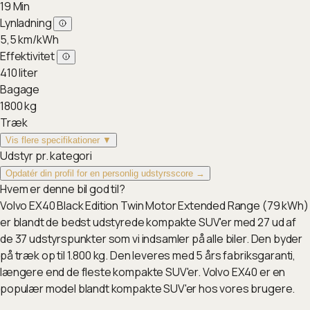
19
Min
Lynladning
5,5
km/kWh
Effektivitet
410
liter
Bagage
1800
kg
Træk
Vis flere specifikationer ▼
Udstyr pr. kategori
Opdatér din profil for en personlig udstyrsscore →
Hvem er denne bil god til?
Volvo EX40 Black Edition Twin Motor Extended Range (79 kWh)
er blandt de bedst udstyrede kompakte SUV'er med 27 ud af
de 37 udstyrspunkter som vi indsamler på alle biler. Den byder
på træk op til 1.800 kg. Den leveres med 5 års fabriksgaranti,
længere end de fleste kompakte SUV'er. Volvo EX40 er en
populær model blandt kompakte SUV'er hos vores brugere.