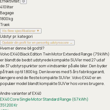
Effektivitet
410
liter
Bagage
1800
kg
Træk
Vis flere specifikationer ▼
Udstyr pr. kategori
Opdatér din profil for en personlig udstyrsscore →
Hvem er denne bil god til?
Volvo EX40 Black Edition Twin Motor Extended Range (79 kWh)
er blandt de bedst udstyrede kompakte SUV'er med 27 ud af
de 37 udstyrspunkter som vi indsamler på alle biler. Den byder
på træk op til 1.800 kg. Den leveres med 5 års fabriksgaranti,
længere end de fleste kompakte SUV'er. Volvo EX40 er en
populær model blandt kompakte SUV'er hos vores brugere.
Andre varianter af
EX40
EX40 Core Single Motor Standard Range (67 kWh)
351.200
Kr