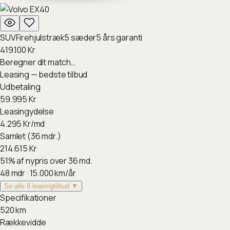
SUV
Firehjulstræk
5
sæder
5
års garanti
419.100
Kr
Beregner dit match…
Leasing — bedste tilbud
Udbetaling
59.995
Kr
Leasingydelse
4.295
Kr/md
Samlet (36 mdr.)
214.615
Kr
51
%
af nypris over 36 md.
48
mdr ·
15.000
km/år
Se alle 8 leasingtilbud ▼
Specifikationer
520
km
Rækkevidde