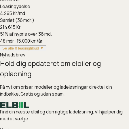
Leasingydelse
4.295
Kr/md
Samlet (36 mdr.)
214.615
Kr
51
%
af nypris over 36 md.
48
mdr ·
15.000
km/år
Se alle 8 leasingtilbud ▼
Nyhedsbrev
Hold dig opdateret om elbiler og
opladning
Få nyt om priser, modeller og ladeløsninger direkte i din
indbakke. Gratis og uden spam.
Find din næste elbil og den rigtige ladeløsning. Vi hjælper dig
med at vælge.