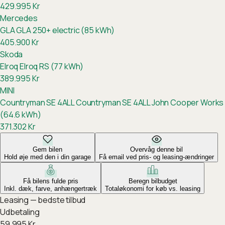
429.995
Kr
Mercedes
GLA
GLA 250+ electric (85 kWh)
405.900
Kr
Skoda
Elroq
Elroq RS (77 kWh)
389.995
Kr
MINI
Countryman SE 4ALL
Countryman SE 4ALL John Cooper Works
(64.6 kWh)
371.302
Kr
Gem bilen
Overvåg denne bil
Hold øje med den i din garage
Få email ved pris- og leasing-ændringer
Få bilens fulde pris
Beregn bilbudget
Inkl. dæk, farve, anhængertræk
Totaløkonomi for køb vs. leasing
Leasing — bedste tilbud
Udbetaling
59.995
Kr