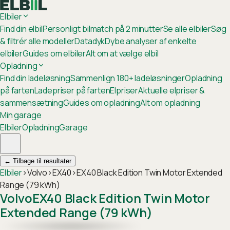
Elbiler
Find din elbil
Personligt bilmatch på 2 minutter
Se alle elbiler
Søg
& filtrér alle modeller
Datadyk
Dybe analyser af enkelte
elbiler
Guides om elbiler
Alt om at vælge elbil
Opladning
Find din ladeløsning
Sammenlign 180+ ladeløsninger
Opladning
på farten
Ladepriser på farten
Elpriser
Aktuelle elpriser &
sammensætning
Guides om opladning
Alt om opladning
Min garage
Elbiler
Opladning
Garage
←
Tilbage til resultater
Elbiler
›
Volvo
›
EX40
›
EX40 Black Edition Twin Motor Extended
Range (79 kWh)
Volvo
EX40 Black Edition Twin Motor
Extended Range (79 kWh)