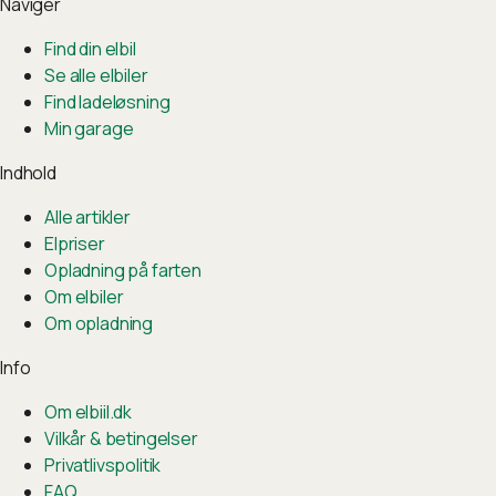
Naviger
Find din elbil
Se alle elbiler
Find ladeløsning
Min garage
Indhold
Alle artikler
Elpriser
Opladning på farten
Om elbiler
Om opladning
Info
Om elbiil.dk
Vilkår & betingelser
Privatlivspolitik
FAQ