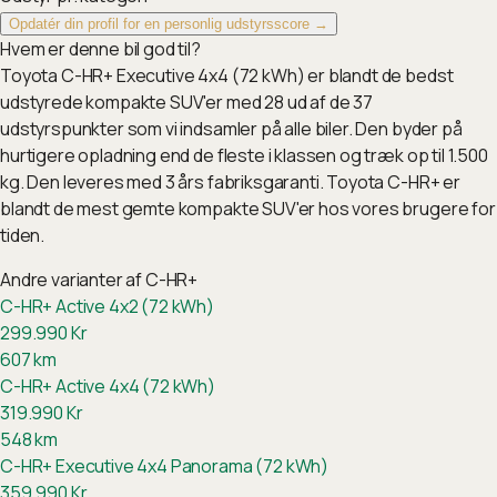
Opdatér din profil for en personlig udstyrsscore →
Hvem er denne bil god til?
Toyota C-HR+ Executive 4x4 (72 kWh) er blandt de bedst
udstyrede kompakte SUV'er med 28 ud af de 37
udstyrspunkter som vi indsamler på alle biler. Den byder på
hurtigere opladning end de fleste i klassen og træk op til 1.500
kg. Den leveres med 3 års fabriksgaranti. Toyota C-HR+ er
blandt de mest gemte kompakte SUV'er hos vores brugere for
tiden.
Andre varianter af
C-HR+
C-HR+ Active 4x2 (72 kWh)
299.990
Kr
607
km
C-HR+ Active 4x4 (72 kWh)
319.990
Kr
548
km
C-HR+ Executive 4x4 Panorama (72 kWh)
359.990
Kr