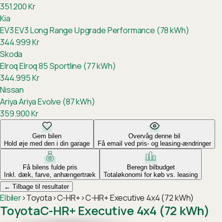
351.200
Kr
Kia
EV3
EV3 Long Range Upgrade Performance (78 kWh)
344.999
Kr
Skoda
Elroq
Elroq 85 Sportline (77 kWh)
344.995
Kr
Nissan
Ariya
Ariya Evolve (87 kWh)
359.900
Kr
Gem bilen
Overvåg denne bil
Hold øje med den i din garage
Få email ved pris- og leasing-ændringer
Få bilens fulde pris
Beregn bilbudget
Inkl. dæk, farve, anhængertræk
Totaløkonomi for køb vs. leasing
←
Tilbage til resultater
Elbiler
›
Toyota
›
C-HR+
›
C-HR+ Executive 4x4 (72 kWh)
Toyota
C-HR+ Executive 4x4 (72 kWh)