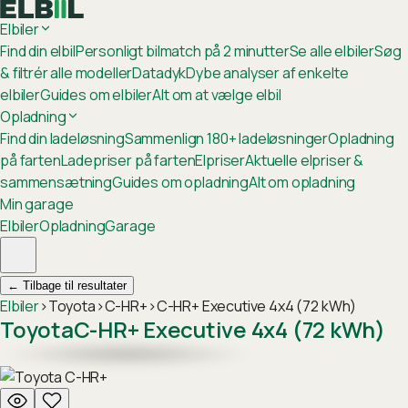
Elbiler
Find din elbil
Personligt bilmatch på 2 minutter
Se alle elbiler
Søg
& filtrér alle modeller
Datadyk
Dybe analyser af enkelte
elbiler
Guides om elbiler
Alt om at vælge elbil
Opladning
Find din ladeløsning
Sammenlign 180+ ladeløsninger
Opladning
på farten
Ladepriser på farten
Elpriser
Aktuelle elpriser &
sammensætning
Guides om opladning
Alt om opladning
Min garage
Elbiler
Opladning
Garage
←
Tilbage til resultater
Elbiler
›
Toyota
›
C-HR+
›
C-HR+ Executive 4x4 (72 kWh)
Toyota
C-HR+ Executive 4x4 (72 kWh)