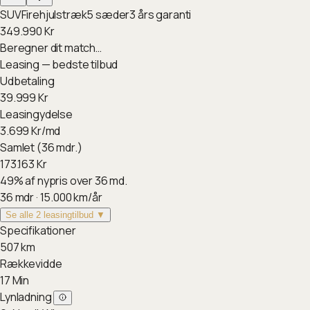
SUV
Firehjulstræk
5
sæder
3
års garanti
349.990
Kr
Beregner dit match…
Leasing — bedste tilbud
Udbetaling
39.999
Kr
Leasingydelse
3.699
Kr/md
Samlet (36 mdr.)
173.163
Kr
49
%
af nypris over 36 md.
36
mdr ·
15.000
km/år
Se alle 2 leasingtilbud ▼
Specifikationer
507
km
Rækkevidde
17
Min
Lynladning