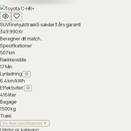
SUV
Firehjulstræk
5
sæder
3
års garanti
349.990
Kr
Beregner dit match…
Specifikationer
507
km
Rækkevidde
17
Min
Lynladning
6,4
km/kWh
Effektivitet
416
liter
Bagage
1500
kg
Træk
Vis flere specifikationer ▼
Udstyr pr. kategori