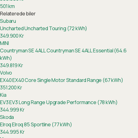
501
km
Relaterede biler
Subaru
Uncharted
Uncharted Touring (72 kWh)
349.900
Kr
MINI
Countryman SE 4ALL
Countryman SE 4ALL Essential (64.6
kWh)
349.819
Kr
Volvo
EX40
EX40 Core Single Motor Standard Range (67 kWh)
351.200
Kr
Kia
EV3
EV3 Long Range Upgrade Performance (78 kWh)
344.999
Kr
Skoda
Elroq
Elroq 85 Sportline (77 kWh)
344.995
Kr