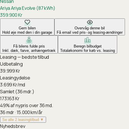
Nissan
Ariya
Ariya Evolve (87 kWh)
359.900
Kr
Gem bilen
Overvåg denne bil
Hold øje med den i din garage
Få email ved pris- og leasing-ændringer
Få bilens fulde pris
Beregn bilbudget
Inkl. dæk, farve, anhængertræk
Totaløkonomi for køb vs. leasing
Leasing — bedste tilbud
Udbetaling
39.999
Kr
Leasingydelse
3.699
Kr/md
Samlet (36 mdr.)
173.163
Kr
49
%
af nypris over 36 md.
36
mdr ·
15.000
km/år
Se alle 2 leasingtilbud ▼
Nyhedsbrev