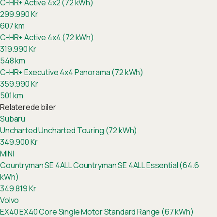
C-HR+ Active 4x2 (72 kWh)
299.990
Kr
607
km
C-HR+ Active 4x4 (72 kWh)
319.990
Kr
548
km
C-HR+ Executive 4x4 Panorama (72 kWh)
359.990
Kr
501
km
Relaterede biler
Subaru
Uncharted
Uncharted Touring (72 kWh)
349.900
Kr
MINI
Countryman SE 4ALL
Countryman SE 4ALL Essential (64.6
kWh)
349.819
Kr
Volvo
EX40
EX40 Core Single Motor Standard Range (67 kWh)