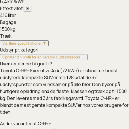
6,4
km/kWh
Effektivitet
416
liter
Bagage
1500
kg
Træk
Vis flere specifikationer ▼
Udstyr pr. kategori
Opdatér din profil for en personlig udstyrsscore →
Hvem er denne bil god til?
Toyota C-HR+ Executive 4x4 (72 kWh) er blandt de bedst
udstyrede kompakte SUV'er med 28 ud af de 37
udstyrspunkter som vi indsamler på alle biler. Den byder på
hurtigere opladning end de fleste i klassen og træk op til 1.500
kg. Den leveres med 3 års fabriksgaranti. Toyota C-HR+ er
blandt de mest gemte kompakte SUV'er hos vores brugere for
tiden.
Andre varianter af
C-HR+