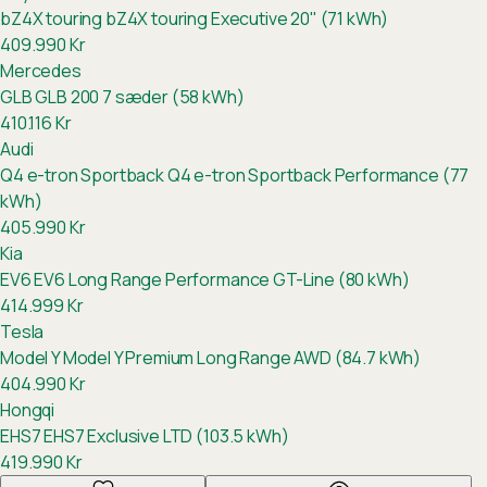
bZ4X touring
bZ4X touring Executive 20" (71 kWh)
409.990
Kr
Mercedes
GLB
GLB 200 7 sæder (58 kWh)
410.116
Kr
Audi
Q4 e-tron Sportback
Q4 e-tron Sportback Performance (77
kWh)
405.990
Kr
Kia
EV6
EV6 Long Range Performance GT-Line (80 kWh)
414.999
Kr
Tesla
Model Y
Model Y Premium Long Range AWD (84.7 kWh)
404.990
Kr
Hongqi
EHS7
EHS7 Exclusive LTD (103.5 kWh)
419.990
Kr