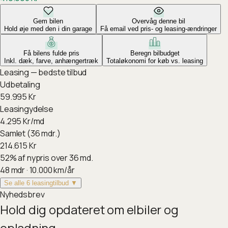
Gem bilen
Overvåg denne bil
Hold øje med den i din garage
Få email ved pris- og leasing-ændringer
Få bilens fulde pris
Beregn bilbudget
Inkl. dæk, farve, anhængertræk
Totaløkonomi for køb vs. leasing
Leasing — bedste tilbud
Udbetaling
59.995
Kr
Leasingydelse
4.295
Kr/md
Samlet (36 mdr.)
214.615
Kr
52
%
af nypris over 36 md.
48
mdr ·
10.000
km/år
Se alle 6 leasingtilbud ▼
Nyhedsbrev
Hold dig opdateret om elbiler og
opladning