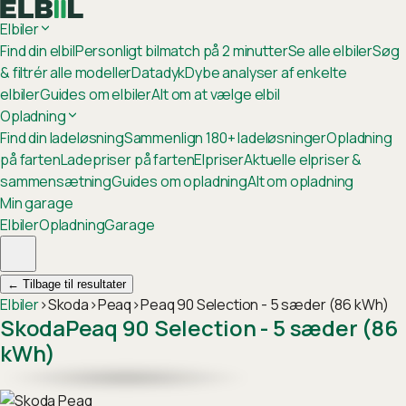
Elbiler
Find din elbil
Personligt bilmatch på 2 minutter
Se alle elbiler
Søg
& filtrér alle modeller
Datadyk
Dybe analyser af enkelte
elbiler
Guides om elbiler
Alt om at vælge elbil
Opladning
Find din ladeløsning
Sammenlign 180+ ladeløsninger
Opladning
på farten
Ladepriser på farten
Elpriser
Aktuelle elpriser &
sammensætning
Guides om opladning
Alt om opladning
Min garage
Elbiler
Opladning
Garage
←
Tilbage til resultater
Elbiler
›
Skoda
›
Peaq
›
Peaq 90 Selection - 5 sæder (86 kWh)
Skoda
Peaq 90 Selection - 5 sæder (86
kWh)