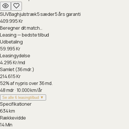
SUV
Baghjulstræk
5
sæder
5
års garanti
409.995
Kr
Beregner dit match…
Leasing — bedste tilbud
Udbetaling
59.995
Kr
Leasingydelse
4.295
Kr/md
Samlet (36 mdr.)
214.615
Kr
52
%
af nypris over 36 md.
48
mdr ·
10.000
km/år
Se alle 6 leasingtilbud ▼
Specifikationer
634
km
Rækkevidde
14
Min