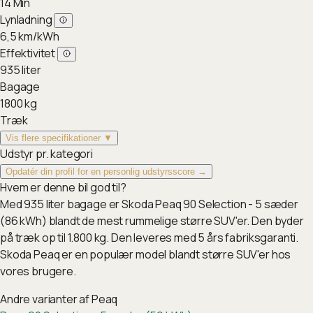
14
Min
Lynladning
6,5
km/kWh
Effektivitet
935
liter
Bagage
1800
kg
Træk
Vis flere specifikationer ▼
Udstyr pr. kategori
Opdatér din profil for en personlig udstyrsscore →
Hvem er denne bil god til?
Med 935 liter bagage er Skoda Peaq 90 Selection - 5 sæder
(86 kWh) blandt de mest rummelige større SUV'er. Den byder
på træk op til 1.800 kg. Den leveres med 5 års fabriksgaranti.
Skoda Peaq er en populær model blandt større SUV'er hos
vores brugere.
Andre varianter af
Peaq