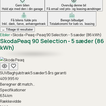
Gem bilen
Overvåg denne bil
Hold øje med den i din garage
Få email ved pris- og leasing-ændringer
Få bilens fulde pris
Beregn bilbudget
Inkl. dæk, farve, anhængertræk
Totaløkonomi for køb vs. leasing
←
Tilbage til resultater
Elbiler
›
Skoda
›
Peaq
›
Peaq 90 Selection - 5 sæder (86 kWh)
Skoda
Peaq 90 Selection - 5 sæder (86
kWh)
SUV
Baghjulstræk
5
sæder
5
års garanti
409.995
Kr
Beregner dit match…
Specifikationer
634
km
Rækkevidde