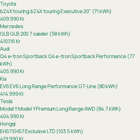
Toyota
bZ4X touring
bZ4X touring Executive 20" (71 kWh)
409.990
Kr
Mercedes
GLB
GLB 200 7 sæder (58 kWh)
410.116
Kr
Audi
Q4 e-tron Sportback
Q4 e-tron Sportback Performance (77
kWh)
405.990
Kr
Kia
EV6
EV6 Long Range Performance GT-Line (80 kWh)
414.999
Kr
Tesla
Model Y
Model Y Premium Long Range AWD (84.7 kWh)
404.990
Kr
Hongqi
EHS7
EHS7 Exclusive LTD (103.5 kWh)
419.990
Kr