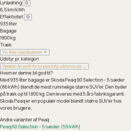
Lynladning
6,5
km/kWh
Effektivitet
935
liter
Bagage
1800
kg
Træk
Vis flere specifikationer ▼
Udstyr pr. kategori
Opdatér din profil for en personlig udstyrsscore →
Hvem er denne bil god til?
Med 935 liter bagage er Skoda Peaq 90 Selection - 5 sæder
(86 kWh) blandt de mest rummelige større SUV'er. Den byder
på træk op til 1.800 kg. Den leveres med 5 års fabriksgaranti.
Skoda Peaq er en populær model blandt større SUV'er hos
vores brugere.
Andre varianter af
Peaq
Peaq 60 Selection - 5 sæder (59 kWh)