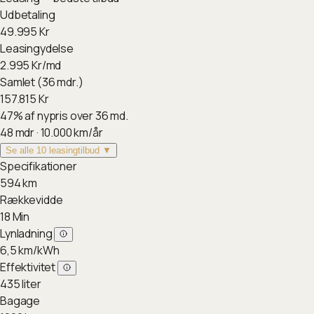
Udbetaling
49.995
Kr
Leasingydelse
2.995
Kr/md
Samlet (36 mdr.)
157.815
Kr
47
%
af nypris over 36 md.
48
mdr ·
10.000
km/år
Se alle 10 leasingtilbud ▼
Specifikationer
594
km
Rækkevidde
18
Min
Lynladning
6,5
km/kWh
Effektivitet
435
liter
Bagage