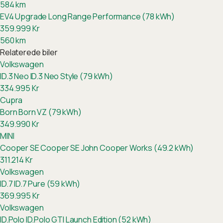
584
km
EV4 Upgrade Long Range Performance (78 kWh)
359.999
Kr
560
km
Relaterede biler
Volkswagen
ID.3 Neo
ID.3 Neo Style (79 kWh)
334.995
Kr
Cupra
Born
Born VZ (79 kWh)
349.990
Kr
MINI
Cooper SE
Cooper SE John Cooper Works (49.2 kWh)
311.214
Kr
Volkswagen
ID.7
ID.7 Pure (59 kWh)
369.995
Kr
Volkswagen
ID.Polo
ID.Polo GTI Launch Edition (52 kWh)