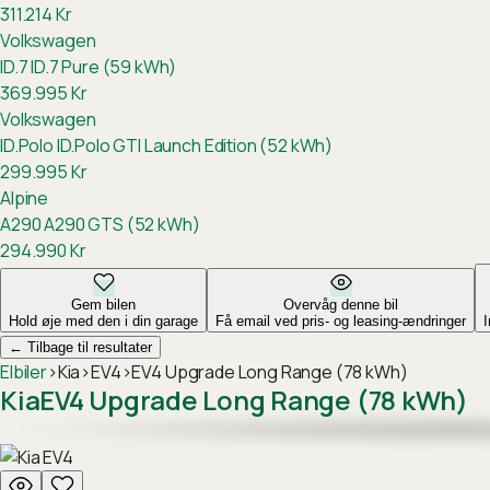
311.214
Kr
Volkswagen
ID.7
ID.7 Pure (59 kWh)
369.995
Kr
Volkswagen
ID.Polo
ID.Polo GTI Launch Edition (52 kWh)
299.995
Kr
Alpine
A290
A290 GTS (52 kWh)
294.990
Kr
Gem bilen
Overvåg denne bil
Hold øje med den i din garage
Få email ved pris- og leasing-ændringer
←
Tilbage til resultater
Elbiler
›
Kia
›
EV4
›
EV4 Upgrade Long Range (78 kWh)
Kia
EV4 Upgrade Long Range (78 kWh)