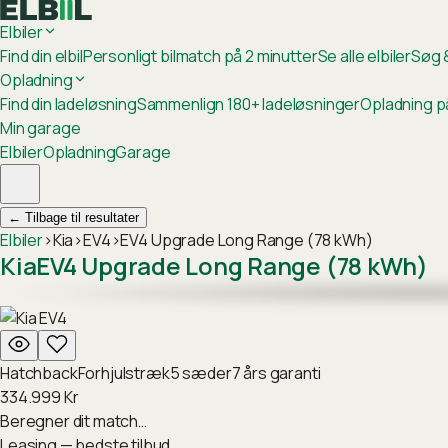
Elbiler
Find din elbil
Personligt bilmatch på 2 minutter
Se alle elbiler
Søg &
Opladning
Find din ladeløsning
Sammenlign 180+ ladeløsninger
Opladning p
Min garage
Elbiler
Opladning
Garage
←
Tilbage til resultater
Elbiler
›
Kia
›
EV4
›
EV4 Upgrade Long Range (78 kWh)
Kia
EV4 Upgrade Long Range (78 kWh)
Hatchback
Forhjulstræk
5
sæder
7
års garanti
334.999
Kr
Beregner dit match…
Leasing — bedste tilbud