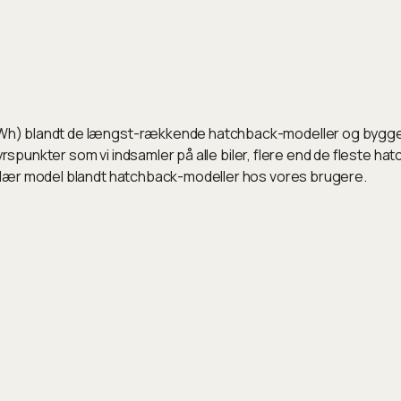
) blandt de længst-rækkende hatchback-modeller og bygget ti
yrspunkter som vi indsamler på alle biler, flere end de fleste h
ulær model blandt hatchback-modeller hos vores brugere.