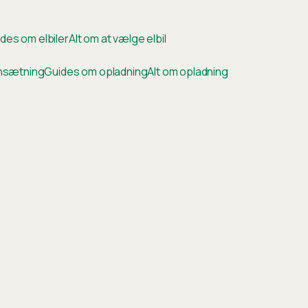
des om elbiler
Alt om at vælge elbil
ensætning
Guides om opladning
Alt om opladning