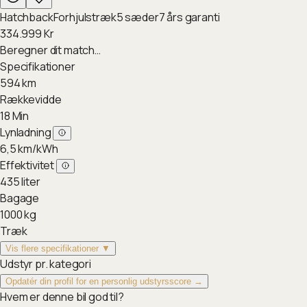
Hatchback
Forhjulstræk
5
sæder
7
års garanti
334.999
Kr
Beregner dit match…
Specifikationer
594
km
Rækkevidde
18
Min
Lynladning
6,5
km/kWh
Effektivitet
435
liter
Bagage
1000
kg
Træk
Vis flere specifikationer ▼
Udstyr pr. kategori
Opdatér din profil for en personlig udstyrsscore →
Hvem er denne bil god til?