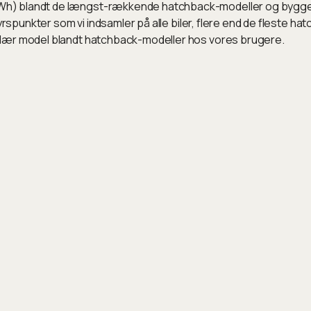
) blandt de længst-rækkende hatchback-modeller og bygget ti
yrspunkter som vi indsamler på alle biler, flere end de fleste h
ulær model blandt hatchback-modeller hos vores brugere.