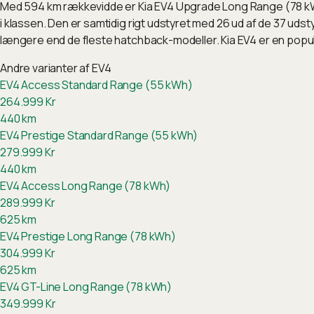
Med 594 km rækkevidde er Kia EV4 Upgrade Long Range (78 kWh
i klassen. Den er samtidig rigt udstyret med 26 ud af de 37 udst
længere end de fleste hatchback-modeller. Kia EV4 er en pop
Andre varianter af
EV4
EV4 Access Standard Range (55 kWh)
264.999
Kr
440
km
EV4 Prestige Standard Range (55 kWh)
279.999
Kr
440
km
EV4 Access Long Range (78 kWh)
289.999
Kr
625
km
EV4 Prestige Long Range (78 kWh)
304.999
Kr
625
km
EV4 GT-Line Long Range (78 kWh)
349.999
Kr