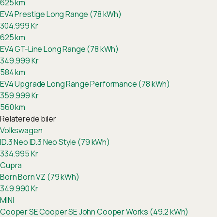
625
km
EV4 Prestige Long Range (78 kWh)
304.999
Kr
625
km
EV4 GT-Line Long Range (78 kWh)
349.999
Kr
584
km
EV4 Upgrade Long Range Performance (78 kWh)
359.999
Kr
560
km
Relaterede biler
Volkswagen
ID.3 Neo
ID.3 Neo Style (79 kWh)
334.995
Kr
Cupra
Born
Born VZ (79 kWh)
349.990
Kr
MINI
Cooper SE
Cooper SE John Cooper Works (49.2 kWh)