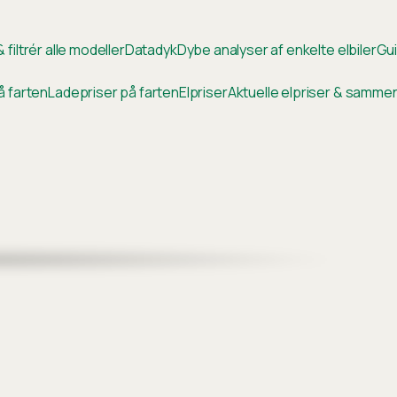
 filtrér alle modeller
Datadyk
Dybe analyser af enkelte elbiler
Gui
å farten
Ladepriser på farten
Elpriser
Aktuelle elpriser & samm