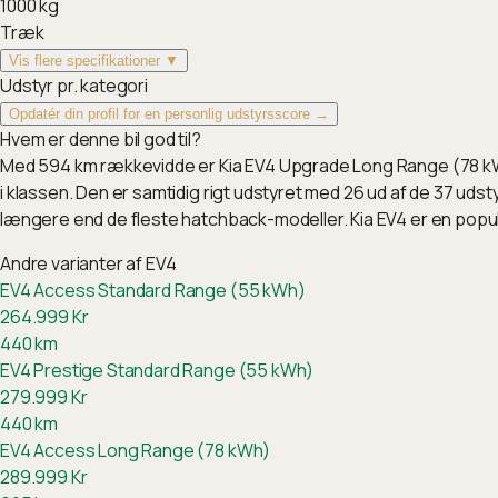
1000
kg
Træk
Vis flere specifikationer ▼
Udstyr pr. kategori
Opdatér din profil for en personlig udstyrsscore →
Hvem er denne bil god til?
Med 594 km rækkevidde er Kia EV4 Upgrade Long Range (78 kWh
i klassen. Den er samtidig rigt udstyret med 26 ud af de 37 udst
længere end de fleste hatchback-modeller. Kia EV4 er en pop
Andre varianter af
EV4
EV4 Access Standard Range (55 kWh)
264.999
Kr
440
km
EV4 Prestige Standard Range (55 kWh)
279.999
Kr
440
km
EV4 Access Long Range (78 kWh)
289.999
Kr