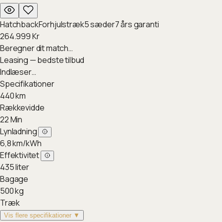
Hatchback
Forhjulstræk
5
sæder
7
års garanti
264.999
Kr
Beregner dit match…
Leasing — bedste tilbud
Indlæser…
Specifikationer
440
km
Rækkevidde
22
Min
Lynladning
6,8
km/kWh
Effektivitet
435
liter
Bagage
500
kg
Træk
Vis flere specifikationer ▼