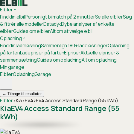
Elbiler
Find din elbil
Personligt bilmatch på 2 minutter
Se alle elbiler
Søg
& filtrér alle modeller
Datadyk
Dybe analyser af enkelte
elbiler
Guides om elbiler
Alt om at vælge elbil
Opladning
Find din ladeløsning
Sammenlign 180+ ladeløsninger
Opladning
på farten
Ladepriser på farten
Elpriser
Aktuelle elpriser &
sammensætning
Guides om opladning
Alt om opladning
Min garage
Elbiler
Opladning
Garage
←
Tilbage til resultater
Elbiler
›
Kia
›
EV4
›
EV4 Access Standard Range (55 kWh)
Kia
EV4 Access Standard Range (55
kWh)