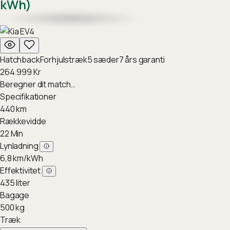
kWh)
Hatchback
Forhjulstræk
5
sæder
7
års garanti
264.999
Kr
Beregner dit match…
Specifikationer
440
km
Rækkevidde
22
Min
Lynladning
6,8
km/kWh
Effektivitet
435
liter
Bagage
500
kg
Træk