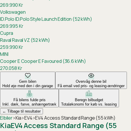
269.990
Kr
Volkswagen
ID.Polo
ID.Polo Style Launch Edition (52 kWh)
269.995
Kr
Cupra
Raval
Raval VZ (52 kWh)
259.990
Kr
MINI
Cooper E
Cooper E Favoured (36.6 kWh)
270.058
Kr
Gem bilen
Overvåg denne bil
Hold øje med den i din garage
Få email ved pris- og leasing-ændringer
Få bilens fulde pris
Beregn bilbudget
Inkl. dæk, farve, anhængertræk
Totaløkonomi for køb vs. leasing
←
Tilbage til resultater
Elbiler
›
Kia
›
EV4
›
EV4 Access Standard Range (55 kWh)
Kia
EV4 Access Standard Range (55