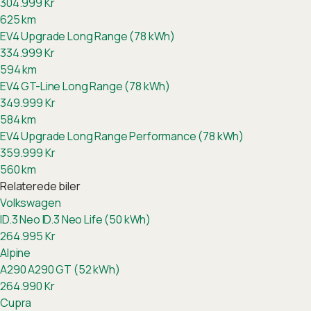
304.999
Kr
625
km
EV4 Upgrade Long Range (78 kWh)
334.999
Kr
594
km
EV4 GT-Line Long Range (78 kWh)
349.999
Kr
584
km
EV4 Upgrade Long Range Performance (78 kWh)
359.999
Kr
560
km
Relaterede biler
Volkswagen
ID.3 Neo
ID.3 Neo Life (50 kWh)
264.995
Kr
Alpine
A290
A290 GT (52 kWh)
264.990
Kr
Cupra