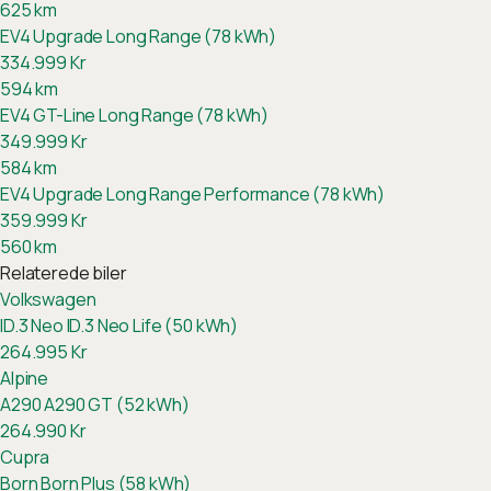
625
km
EV4 Upgrade Long Range (78 kWh)
334.999
Kr
594
km
EV4 GT-Line Long Range (78 kWh)
349.999
Kr
584
km
EV4 Upgrade Long Range Performance (78 kWh)
359.999
Kr
560
km
Relaterede biler
Volkswagen
ID.3 Neo
ID.3 Neo Life (50 kWh)
264.995
Kr
Alpine
A290
A290 GT (52 kWh)
264.990
Kr
Cupra
Born
Born Plus (58 kWh)