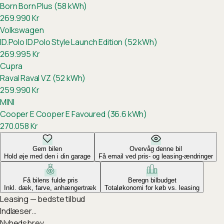
Born
Born Plus (58 kWh)
269.990
Kr
Volkswagen
ID.Polo
ID.Polo Style Launch Edition (52 kWh)
269.995
Kr
Cupra
Raval
Raval VZ (52 kWh)
259.990
Kr
MINI
Cooper E
Cooper E Favoured (36.6 kWh)
270.058
Kr
Gem bilen
Overvåg denne bil
Hold øje med den i din garage
Få email ved pris- og leasing-ændringer
Få bilens fulde pris
Beregn bilbudget
Inkl. dæk, farve, anhængertræk
Totaløkonomi for køb vs. leasing
Leasing — bedste tilbud
Indlæser…
Nyhedsbrev