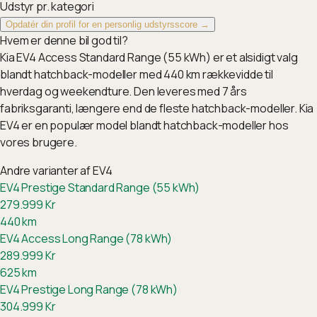
Udstyr pr. kategori
Opdatér din profil for en personlig udstyrsscore →
Hvem er denne bil god til?
Kia EV4 Access Standard Range (55 kWh) er et alsidigt valg
blandt hatchback-modeller med 440 km rækkevidde til
hverdag og weekendture. Den leveres med 7 års
fabriksgaranti, længere end de fleste hatchback-modeller. Kia
EV4 er en populær model blandt hatchback-modeller hos
vores brugere.
Andre varianter af
EV4
EV4 Prestige Standard Range (55 kWh)
279.999
Kr
440
km
EV4 Access Long Range (78 kWh)
289.999
Kr
625
km
EV4 Prestige Long Range (78 kWh)
304.999
Kr