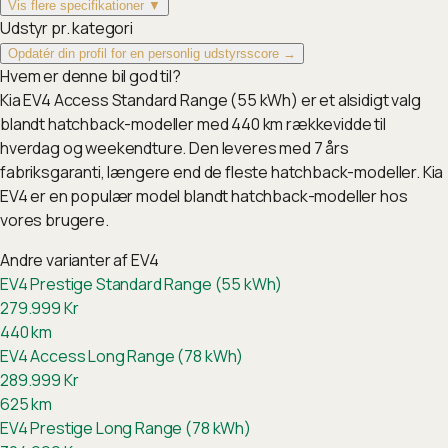
Vis flere specifikationer ▼
Udstyr pr. kategori
Opdatér din profil for en personlig udstyrsscore →
Hvem er denne bil god til?
Kia EV4 Access Standard Range (55 kWh) er et alsidigt valg
blandt hatchback-modeller med 440 km rækkevidde til
hverdag og weekendture. Den leveres med 7 års
fabriksgaranti, længere end de fleste hatchback-modeller. Kia
EV4 er en populær model blandt hatchback-modeller hos
vores brugere.
Andre varianter af
EV4
EV4 Prestige Standard Range (55 kWh)
279.999
Kr
440
km
EV4 Access Long Range (78 kWh)
289.999
Kr
625
km
EV4 Prestige Long Range (78 kWh)