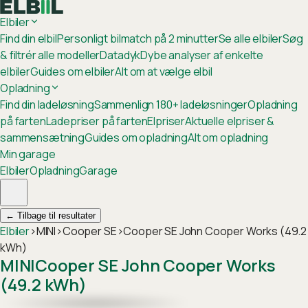
Elbiler
Find din elbil
Personligt bilmatch på 2 minutter
Se alle elbiler
Søg
& filtrér alle modeller
Datadyk
Dybe analyser af enkelte
elbiler
Guides om elbiler
Alt om at vælge elbil
Opladning
Find din ladeløsning
Sammenlign 180+ ladeløsninger
Opladning
på farten
Ladepriser på farten
Elpriser
Aktuelle elpriser &
sammensætning
Guides om opladning
Alt om opladning
Min garage
Elbiler
Opladning
Garage
←
Tilbage til resultater
Elbiler
›
MINI
›
Cooper SE
›
Cooper SE John Cooper Works (49.2
kWh)
MINI
Cooper SE John Cooper Works
(49.2 kWh)