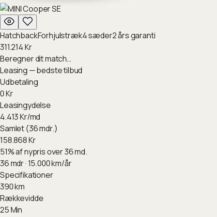
Hatchback
Forhjulstræk
4
sæder
2
års garanti
311.214
Kr
Beregner dit match…
Leasing — bedste tilbud
Udbetaling
0
Kr
Leasingydelse
4.413
Kr/md
Samlet (36 mdr.)
158.868
Kr
51
%
af nypris over 36 md.
36
mdr ·
15.000
km/år
Specifikationer
390
km
Rækkevidde
25
Min