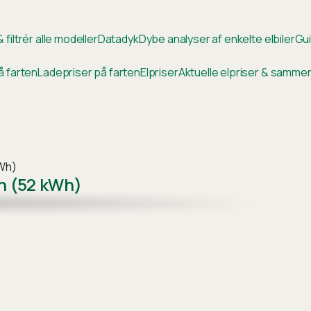
 filtrér alle modeller
Datadyk
Dybe analyser af enkelte elbiler
Gui
å farten
Ladepriser på farten
Elpriser
Aktuelle elpriser & samm
kWh)
on (52 kWh)