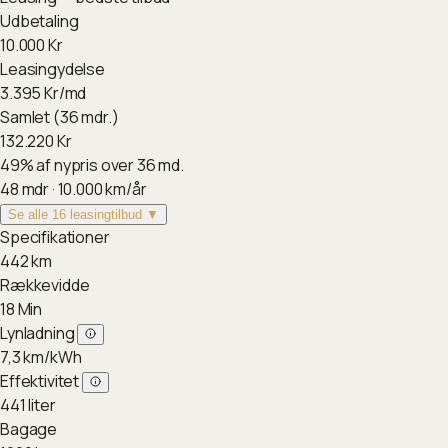
Udbetaling
10.000
Kr
Leasingydelse
3.395
Kr/md
Samlet (36 mdr.)
132.220
Kr
49
%
af nypris over 36 md.
48
mdr ·
10.000
km/år
Se alle 16 leasingtilbud ▼
Specifikationer
442
km
Rækkevidde
18
Min
Lynladning
7,3
km/kWh
Effektivitet
441
liter
Bagage