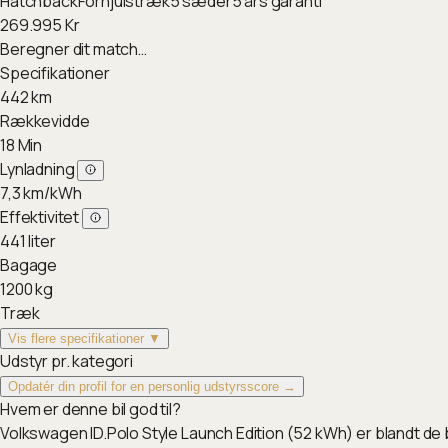
Hatchback
Forhjulstræk
5
sæder
5
års garanti
269.995
Kr
Beregner dit match…
Specifikationer
442
km
Rækkevidde
18
Min
Lynladning
7,3
km/kWh
Effektivitet
441
liter
Bagage
1200
kg
Træk
Vis flere specifikationer ▼
Udstyr pr. kategori
Opdatér din profil for en personlig udstyrsscore →
Hvem er denne bil god til?
Volkswagen ID.Polo Style Launch Edition (52 kWh) er blandt de