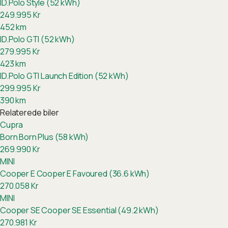
ID.Polo Style (52 kWh)
249.995
Kr
452
km
ID.Polo GTI (52 kWh)
279.995
Kr
423
km
ID.Polo GTI Launch Edition (52 kWh)
299.995
Kr
390
km
Relaterede biler
Cupra
Born
Born Plus (58 kWh)
269.990
Kr
MINI
Cooper E
Cooper E Favoured (36.6 kWh)
270.058
Kr
MINI
Cooper SE
Cooper SE Essential (49.2 kWh)
270.981
Kr