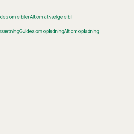
des om elbiler
Alt om at vælge elbil
ensætning
Guides om opladning
Alt om opladning