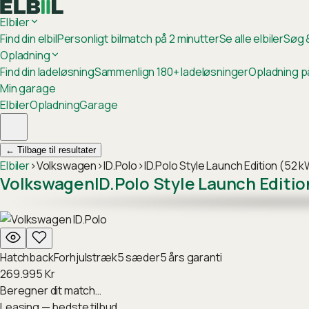
Elbiler
Find din elbil
Personligt bilmatch på 2 minutter
Se alle elbiler
Søg &
Opladning
Find din ladeløsning
Sammenlign 180+ ladeløsninger
Opladning p
Min garage
Elbiler
Opladning
Garage
←
Tilbage til resultater
Elbiler
›
Volkswagen
›
ID.Polo
›
ID.Polo Style Launch Edition (52 
Volkswagen
ID.Polo Style Launch Editi
Hatchback
Forhjulstræk
5
sæder
5
års garanti
269.995
Kr
Beregner dit match…
Leasing — bedste tilbud