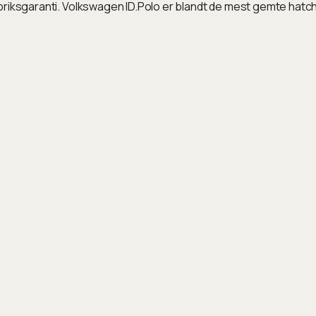
briksgaranti. Volkswagen ID.Polo er blandt de mest gemte hatc