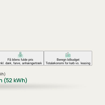
Få bilens fulde pris
Beregn bilbudget
Inkl. dæk, farve, anhængertræk
Totaløkonomi for køb vs. leasing
kWh)
on (52 kWh)