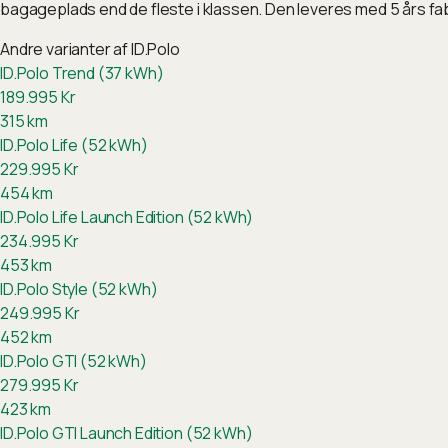
bagageplads end de fleste i klassen. Den leveres med 5 års fa
Andre varianter af
ID.Polo
ID.Polo Trend (37 kWh)
189.995
Kr
315
km
ID.Polo Life (52 kWh)
229.995
Kr
454
km
ID.Polo Life Launch Edition (52 kWh)
234.995
Kr
453
km
ID.Polo Style (52 kWh)
249.995
Kr
452
km
ID.Polo GTI (52 kWh)
279.995
Kr
423
km
ID.Polo GTI Launch Edition (52 kWh)