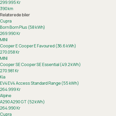
299.995
Kr
390
km
Relaterede biler
Cupra
Born
Born Plus (58 kWh)
269.990
Kr
MINI
Cooper E
Cooper E Favoured (36.6 kWh)
270.058
Kr
MINI
Cooper SE
Cooper SE Essential (49.2 kWh)
270.981
Kr
Kia
EV4
EV4 Access Standard Range (55 kWh)
264.999
Kr
Alpine
A290
A290 GT (52 kWh)
264.990
Kr
Cupra