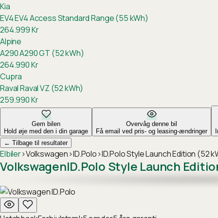
Kia
EV4
EV4 Access Standard Range (55 kWh)
264.999
Kr
Alpine
A290
A290 GT (52 kWh)
264.990
Kr
Cupra
Raval
Raval VZ (52 kWh)
259.990
Kr
Gem bilen
Overvåg denne bil
Hold øje med den i din garage
Få email ved pris- og leasing-ændringer
←
Tilbage til resultater
Elbiler
›
Volkswagen
›
ID.Polo
›
ID.Polo Style Launch Edition (52 
Volkswagen
ID.Polo Style Launch Editi