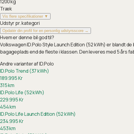
1200
kg
Træk
Vis flere specifikationer ▼
Udstyr pr. kategori
Opdatér din profil for en personlig udstyrsscore →
Hvem er denne bil god til?
Volkswagen ID.Polo Style Launch Edition (52 kWh) er blandt de
bagageplads end de fleste i klassen. Den leveres med 5 års fa
Andre varianter af
ID.Polo
ID.Polo Trend (37 kWh)
189.995
Kr
315
km
ID.Polo Life (52 kWh)
229.995
Kr
454
km
ID.Polo Life Launch Edition (52 kWh)
234.995
Kr
453
km