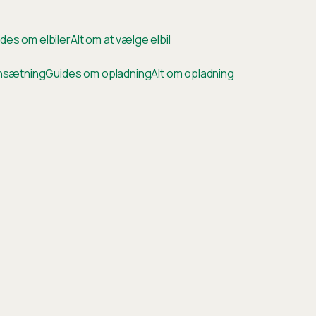
des om elbiler
Alt om at vælge elbil
ensætning
Guides om opladning
Alt om opladning