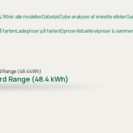
 filtrér alle modeller
Datadyk
Dybe analyser af enkelte elbiler
Gui
å farten
Ladepriser på farten
Elpriser
Aktuelle elpriser & samm
rd Range (48.4 kWh)
rd Range (48.4 kWh)