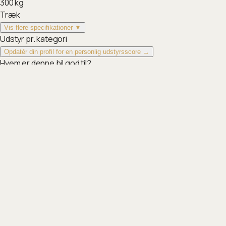
300
kg
Træk
Vis flere specifikationer ▼
Udstyr pr. kategori
Opdatér din profil for en personlig udstyrsscore →
Hvem er denne bil god til?
Hyundai KONA electric Ultimate Standard Range (48.4 kWh) er b
5 års fabriksgaranti, længere end de fleste kompakte SUV'er.
Andre varianter af
KONA electric
KONA electric Essential standard range (48.4 kWh)
219.995
Kr
377
km
KONA electric Advanced standard range (48.4 kWh)
249.995
Kr
377
km
KONA electric Essential Long Range (65.4 kWh)
259.995
Kr
514
km