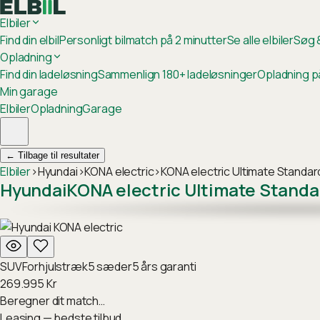
Elbiler
Find din elbil
Personligt bilmatch på 2 minutter
Se alle elbiler
Søg &
Opladning
Find din ladeløsning
Sammenlign 180+ ladeløsninger
Opladning p
Min garage
Elbiler
Opladning
Garage
←
Tilbage til resultater
Elbiler
›
Hyundai
›
KONA electric
›
KONA electric Ultimate Standa
Hyundai
KONA electric Ultimate Standa
SUV
Forhjulstræk
5
sæder
5
års garanti
269.995
Kr
Beregner dit match…
Leasing — bedste tilbud