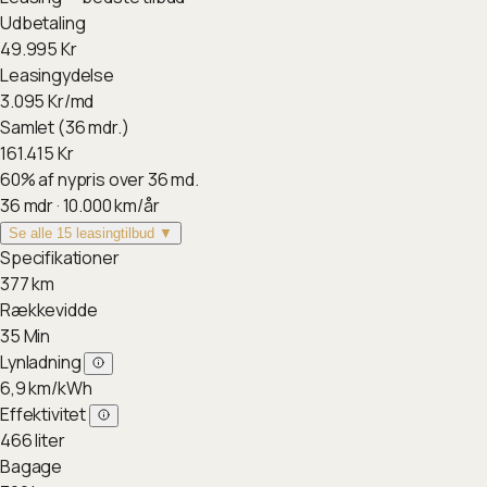
Udbetaling
49.995
Kr
Leasingydelse
3.095
Kr/md
Samlet (36 mdr.)
161.415
Kr
60
%
af nypris over 36 md.
36
mdr ·
10.000
km/år
Se alle 15 leasingtilbud ▼
Specifikationer
377
km
Rækkevidde
35
Min
Lynladning
6,9
km/kWh
Effektivitet
466
liter
Bagage