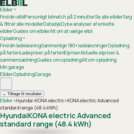
Elbiler
Find din elbil
Personligt bilmatch på 2 minutter
Se alle elbiler
Søg
& filtrér alle modeller
Datadyk
Dybe analyser af enkelte
elbiler
Guides om elbiler
Alt om at vælge elbil
Opladning
Find din ladeløsning
Sammenlign 180+ ladeløsninger
Opladning
på farten
Ladepriser på farten
Elpriser
Aktuelle elpriser &
sammensætning
Guides om opladning
Alt om opladning
Min garage
Elbiler
Opladning
Garage
←
Tilbage til resultater
Elbiler
›
Hyundai
›
KONA electric
›
KONA electric Advanced
standard range (48.4 kWh)
Hyundai
KONA electric Advanced
standard range (48.4 kWh)