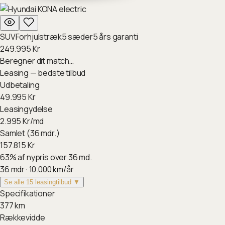
SUV
Forhjulstræk
5
sæder
5
års garanti
249.995
Kr
Beregner dit match…
Leasing — bedste tilbud
Udbetaling
49.995
Kr
Leasingydelse
2.995
Kr/md
Samlet (36 mdr.)
157.815
Kr
63
%
af nypris over 36 md.
36
mdr ·
10.000
km/år
Se alle 15 leasingtilbud ▼
Specifikationer
377
km
Rækkevidde