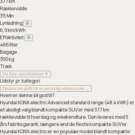
377
km
Rækkevidde
35
Min
Lynladning
6,9
km/kWh
Effektivitet
466
liter
Bagage
300
kg
Træk
Vis flere specifikationer ▼
Udstyr pr. kategori
Opdatér din profil for en personlig udstyrsscore →
Hvem er denne bil god til?
Hyundai KONA electric Advanced standard range (48.4 kWh) er
et alsidigt valg blandt kompakte SUV'er med 377 km
rækkevidde til hverdag og weekendture. Den leveres med 5
års fabriksgaranti, længere end de fleste kompakte SUV'er.
Hyundai KONA electric er en populær model blandt kompakte