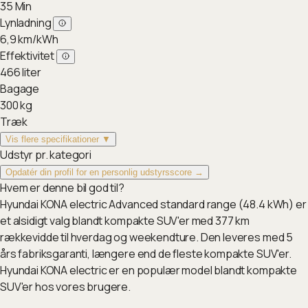
35
Min
Lynladning
6,9
km/kWh
Effektivitet
466
liter
Bagage
300
kg
Træk
Vis flere specifikationer ▼
Udstyr pr. kategori
Opdatér din profil for en personlig udstyrsscore →
Hvem er denne bil god til?
Hyundai KONA electric Advanced standard range (48.4 kWh) er
et alsidigt valg blandt kompakte SUV'er med 377 km
rækkevidde til hverdag og weekendture. Den leveres med 5
års fabriksgaranti, længere end de fleste kompakte SUV'er.
Hyundai KONA electric er en populær model blandt kompakte
SUV'er hos vores brugere.