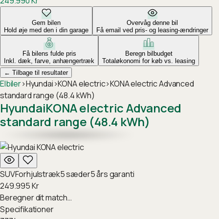
249.990
Kr
Gem bilen
Overvåg denne bil
Hold øje med den i din garage
Få email ved pris- og leasing-ændringer
Få bilens fulde pris
Beregn bilbudget
Inkl. dæk, farve, anhængertræk
Totaløkonomi for køb vs. leasing
←
Tilbage til resultater
Elbiler
›
Hyundai
›
KONA electric
›
KONA electric Advanced
standard range (48.4 kWh)
Hyundai
KONA electric Advanced
standard range (48.4 kWh)
SUV
Forhjulstræk
5
sæder
5
års garanti
249.995
Kr
Beregner dit match…
Specifikationer