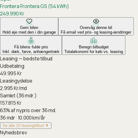
Frontera
Frontera GS (54 kWh)
249.990
Kr
Gem bilen
Overvåg denne bil
Hold øje med den i din garage
Få email ved pris- og leasing-ændringer
Få bilens fulde pris
Beregn bilbudget
Inkl. dæk, farve, anhængertræk
Totaløkonomi for køb vs. leasing
Leasing — bedste tilbud
Udbetaling
49.995
Kr
Leasingydelse
2.995
Kr/md
Samlet (36 mdr.)
157.815
Kr
63
%
af nypris over 36 md.
36
mdr ·
10.000
km/år
Se alle 15 leasingtilbud ▼
Nyhedsbrev