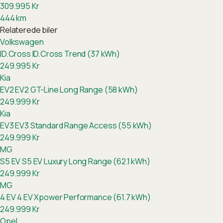
309.995
Kr
444
km
Relaterede biler
Volkswagen
ID.Cross
ID.Cross Trend (37 kWh)
249.995
Kr
Kia
EV2
EV2 GT-Line Long Range (58 kWh)
249.999
Kr
Kia
EV3
EV3 Standard Range Access (55 kWh)
249.999
Kr
MG
S5 EV
S5 EV Luxury Long Range (62.1 kWh)
249.999
Kr
MG
4 EV
4 EV Xpower Performance (61.7 kWh)
249.999
Kr
Opel