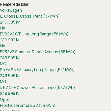
Relaterede biler
Volkswagen
ID.Cross
ID.Cross Trend (37 kWh)
249.995
Kr
Kia
EV2
EV2 GT-Line Long Range (58 kWh)
249.999
Kr
Kia
EV3
EV3 Standard Range Access (55 kWh)
249.999
Kr
MG
S5 EV
S5 EV Luxury Long Range (62.1 kWh)
249.999
Kr
MG
4 EV
4 EV Xpower Performance (61.7 kWh)
249.999
Kr
Opel
Frontera
Frontera GS (54 kWh)