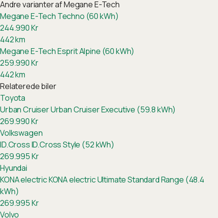
Andre varianter af
Megane E-Tech
Megane E-Tech Techno (60 kWh)
244.990
Kr
442
km
Megane E-Tech Esprit Alpine (60 kWh)
259.990
Kr
442
km
Relaterede biler
Toyota
Urban Cruiser
Urban Cruiser Executive (59.8 kWh)
269.990
Kr
Volkswagen
ID.Cross
ID.Cross Style (52 kWh)
269.995
Kr
Hyundai
KONA electric
KONA electric Ultimate Standard Range (48.4
kWh)
269.995
Kr
Volvo