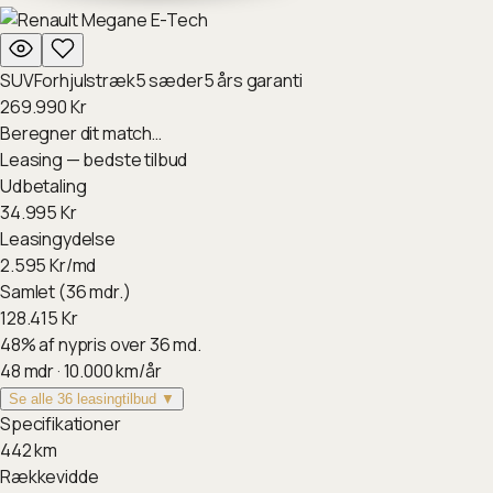
SUV
Forhjulstræk
5
sæder
5
års garanti
269.990
Kr
Beregner dit match…
Leasing — bedste tilbud
Udbetaling
34.995
Kr
Leasingydelse
2.595
Kr/md
Samlet (36 mdr.)
128.415
Kr
48
%
af nypris over 36 md.
48
mdr ·
10.000
km/år
Se alle 36 leasingtilbud ▼
Specifikationer
442
km
Rækkevidde