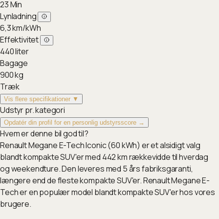
23
Min
Lynladning
6,3
km/kWh
Effektivitet
440
liter
Bagage
900
kg
Træk
Vis flere specifikationer ▼
Udstyr pr. kategori
Opdatér din profil for en personlig udstyrsscore →
Hvem er denne bil god til?
Renault Megane E-Tech Iconic (60 kWh) er et alsidigt valg
blandt kompakte SUV'er med 442 km rækkevidde til hverdag
og weekendture. Den leveres med 5 års fabriksgaranti,
længere end de fleste kompakte SUV'er. Renault Megane E-
Tech er en populær model blandt kompakte SUV'er hos vores
brugere.