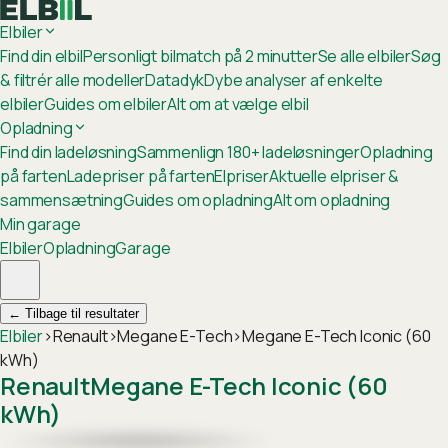
Elbiler
Find din elbil
Personligt bilmatch på 2 minutter
Se alle elbiler
Søg
& filtrér alle modeller
Datadyk
Dybe analyser af enkelte
elbiler
Guides om elbiler
Alt om at vælge elbil
Opladning
Find din ladeløsning
Sammenlign 180+ ladeløsninger
Opladning
på farten
Ladepriser på farten
Elpriser
Aktuelle elpriser &
sammensætning
Guides om opladning
Alt om opladning
Min garage
Elbiler
Opladning
Garage
←
Tilbage til resultater
Elbiler
›
Renault
›
Megane E-Tech
›
Megane E-Tech Iconic (60
kWh)
Renault
Megane E-Tech Iconic (60
kWh)