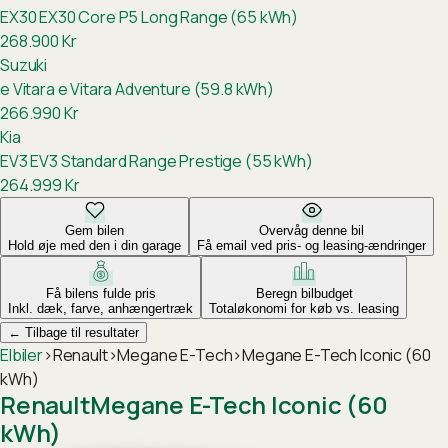
EX30
EX30 Core P5 Long Range (65 kWh)
268.900
Kr
Suzuki
e Vitara
e Vitara Adventure (59.8 kWh)
266.990
Kr
Kia
EV3
EV3 Standard Range Prestige (55 kWh)
264.999
Kr
Gem bilen
Overvåg denne bil
Hold øje med den i din garage
Få email ved pris- og leasing-ændringer
Få bilens fulde pris
Beregn bilbudget
Inkl. dæk, farve, anhængertræk
Totaløkonomi for køb vs. leasing
←
Tilbage til resultater
Elbiler
›
Renault
›
Megane E-Tech
›
Megane E-Tech Iconic (60
kWh)
Renault
Megane E-Tech Iconic (60
kWh)