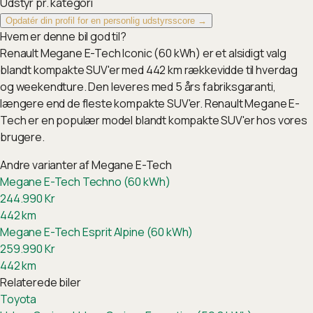
Udstyr pr. kategori
Opdatér din profil for en personlig udstyrsscore →
Hvem er denne bil god til?
Renault Megane E-Tech Iconic (60 kWh) er et alsidigt valg
blandt kompakte SUV'er med 442 km rækkevidde til hverdag
og weekendture. Den leveres med 5 års fabriksgaranti,
længere end de fleste kompakte SUV'er. Renault Megane E-
Tech er en populær model blandt kompakte SUV'er hos vores
brugere.
Andre varianter af
Megane E-Tech
Megane E-Tech Techno (60 kWh)
244.990
Kr
442
km
Megane E-Tech Esprit Alpine (60 kWh)
259.990
Kr
442
km
Relaterede biler
Toyota