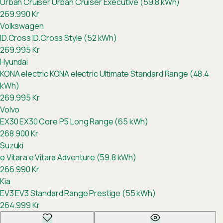
Urban Cruiser
Urban Cruiser Executive (59.8 kWh)
269.990
Kr
Volkswagen
ID.Cross
ID.Cross Style (52 kWh)
269.995
Kr
Hyundai
KONA electric
KONA electric Ultimate Standard Range (48.4
kWh)
269.995
Kr
Volvo
EX30
EX30 Core P5 Long Range (65 kWh)
268.900
Kr
Suzuki
e Vitara
e Vitara Adventure (59.8 kWh)
266.990
Kr
Kia
EV3
EV3 Standard Range Prestige (55 kWh)
264.999
Kr