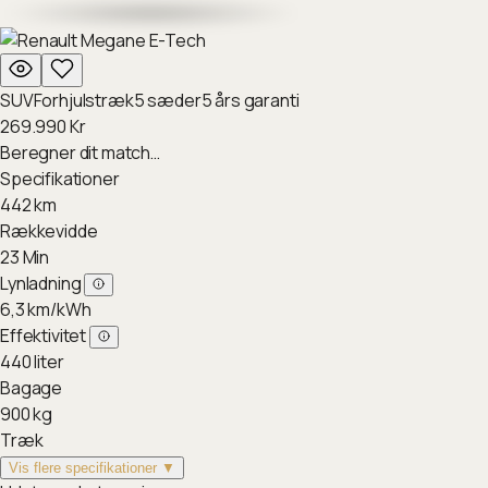
SUV
Forhjulstræk
5
sæder
5
års garanti
269.990
Kr
Beregner dit match…
Specifikationer
442
km
Rækkevidde
23
Min
Lynladning
6,3
km/kWh
Effektivitet
440
liter
Bagage
900
kg
Træk
Vis flere specifikationer ▼