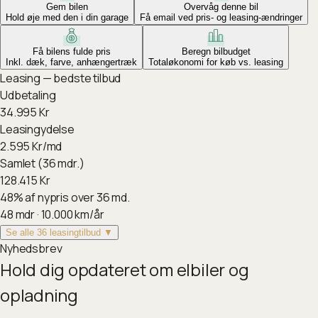
Gem bilen
Overvåg denne bil
Hold øje med den i din garage
Få email ved pris- og leasing-ændringer
Få bilens fulde pris
Beregn bilbudget
Inkl. dæk, farve, anhængertræk
Totaløkonomi for køb vs. leasing
Leasing — bedste tilbud
Udbetaling
34.995
Kr
Leasingydelse
2.595
Kr/md
Samlet (36 mdr.)
128.415
Kr
48
%
af nypris over 36 md.
48
mdr ·
10.000
km/år
Se alle 36 leasingtilbud ▼
Nyhedsbrev
Hold dig opdateret om elbiler og
opladning