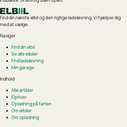
indbakke. Gratis og uden spam.
Find din næste elbil og den rigtige ladeløsning. Vi hjælper dig
med at vælge.
Naviger
Find din elbil
Se alle elbiler
Find ladeløsning
Min garage
Indhold
Alle artikler
Elpriser
Opladning på farten
Om elbiler
Om opladning