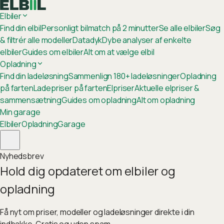
Elbiler
Find din elbil
Personligt bilmatch på 2 minutter
Se alle elbiler
Søg
& filtrér alle modeller
Datadyk
Dybe analyser af enkelte
elbiler
Guides om elbiler
Alt om at vælge elbil
Opladning
Find din ladeløsning
Sammenlign 180+ ladeløsninger
Opladning
på farten
Ladepriser på farten
Elpriser
Aktuelle elpriser &
sammensætning
Guides om opladning
Alt om opladning
Min garage
Elbiler
Opladning
Garage
Nyhedsbrev
Hold dig opdateret om elbiler og
opladning
Få nyt om priser, modeller og ladeløsninger direkte i din