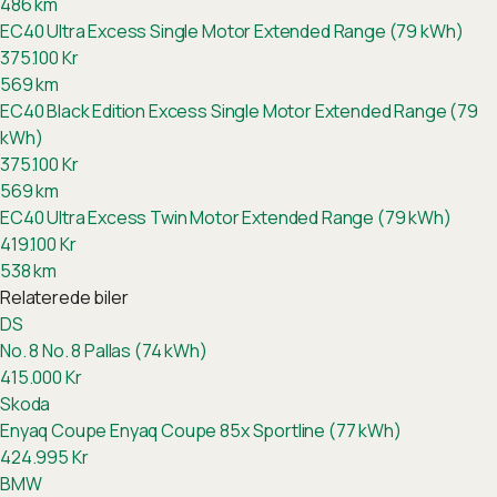
486
km
EC40 Ultra Excess Single Motor Extended Range (79 kWh)
375.100
Kr
569
km
EC40 Black Edition Excess Single Motor Extended Range (79
kWh)
375.100
Kr
569
km
EC40 Ultra Excess Twin Motor Extended Range (79 kWh)
419.100
Kr
538
km
Relaterede biler
DS
No. 8
No. 8 Pallas (74 kWh)
415.000
Kr
Skoda
Enyaq Coupe
Enyaq Coupe 85x Sportline (77 kWh)
424.995
Kr
BMW