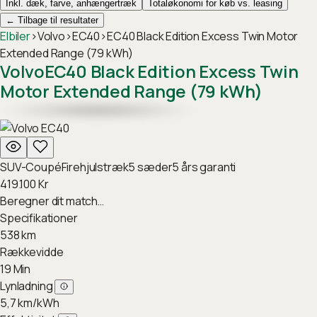
Inkl. dæk, farve, anhængertræk
Totaløkonomi for køb vs. leasing
←
Tilbage til resultater
Elbiler
›
Volvo
›
EC40
›
EC40 Black Edition Excess Twin Motor
Extended Range (79 kWh)
Volvo
EC40 Black Edition Excess Twin
Motor Extended Range (79 kWh)
SUV-Coupé
Firehjulstræk
5
sæder
5
års garanti
419.100
Kr
Beregner dit match…
Specifikationer
538
km
Rækkevidde
19
Min
Lynladning
5,7
km/kWh