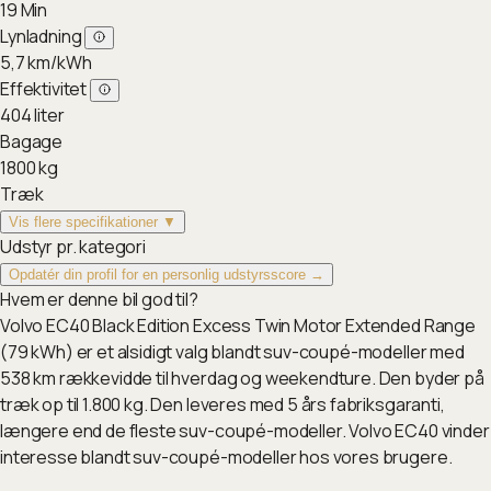
19
Min
Lynladning
5,7
km/kWh
Effektivitet
404
liter
Bagage
1800
kg
Træk
Vis flere specifikationer ▼
Udstyr pr. kategori
Opdatér din profil for en personlig udstyrsscore →
Hvem er denne bil god til?
Volvo EC40 Black Edition Excess Twin Motor Extended Range
(79 kWh) er et alsidigt valg blandt suv-coupé-modeller med
538 km rækkevidde til hverdag og weekendture. Den byder på
træk op til 1.800 kg. Den leveres med 5 års fabriksgaranti,
længere end de fleste suv-coupé-modeller. Volvo EC40 vinder
interesse blandt suv-coupé-modeller hos vores brugere.