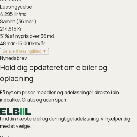
Leasingydelse
4.295
Kr/md
Samlet (36 mdr.)
214.615
Kr
51
%
af nypris over 36 md.
48
mdr ·
15.000
km/år
Se alle 8 leasingtilbud ▼
Nyhedsbrev
Hold dig opdateret om elbiler og
opladning
Få nyt om priser, modeller og ladeløsninger direkte i din
indbakke. Gratis og uden spam.
Find din næste elbil og den rigtige ladeløsning. Vi hjælper dig
med at vælge.