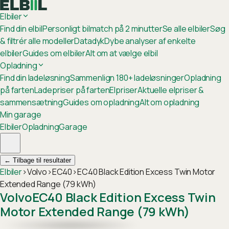
Elbiler
Find din elbil
Personligt bilmatch på 2 minutter
Se alle elbiler
Søg
& filtrér alle modeller
Datadyk
Dybe analyser af enkelte
elbiler
Guides om elbiler
Alt om at vælge elbil
Opladning
Find din ladeløsning
Sammenlign 180+ ladeløsninger
Opladning
på farten
Ladepriser på farten
Elpriser
Aktuelle elpriser &
sammensætning
Guides om opladning
Alt om opladning
Min garage
Elbiler
Opladning
Garage
←
Tilbage til resultater
Elbiler
›
Volvo
›
EC40
›
EC40 Black Edition Excess Twin Motor
Extended Range (79 kWh)
Volvo
EC40 Black Edition Excess Twin
Motor Extended Range (79 kWh)