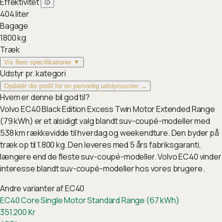
Effektivitet
404
liter
Bagage
1800
kg
Træk
Vis flere specifikationer ▼
Udstyr pr. kategori
Opdatér din profil for en personlig udstyrsscore →
Hvem er denne bil god til?
Volvo EC40 Black Edition Excess Twin Motor Extended Range
(79 kWh) er et alsidigt valg blandt suv-coupé-modeller med
538 km rækkevidde til hverdag og weekendture. Den byder på
træk op til 1.800 kg. Den leveres med 5 års fabriksgaranti,
længere end de fleste suv-coupé-modeller. Volvo EC40 vinder
interesse blandt suv-coupé-modeller hos vores brugere.
Andre varianter af
EC40
EC40 Core Single Motor Standard Range (67 kWh)
351.200
Kr