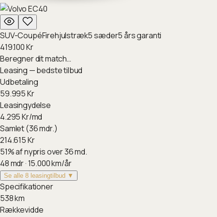
SUV-Coupé
Firehjulstræk
5
sæder
5
års garanti
419.100
Kr
Beregner dit match…
Leasing — bedste tilbud
Udbetaling
59.995
Kr
Leasingydelse
4.295
Kr/md
Samlet (36 mdr.)
214.615
Kr
51
%
af nypris over 36 md.
48
mdr ·
15.000
km/år
Se alle 8 leasingtilbud ▼
Specifikationer
538
km
Rækkevidde