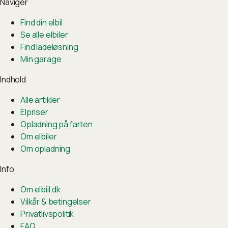
Naviger
Find din elbil
Se alle elbiler
Find ladeløsning
Min garage
Indhold
Alle artikler
Elpriser
Opladning på farten
Om elbiler
Om opladning
Info
Om elbiil.dk
Vilkår & betingelser
Privatlivspolitik
FAQ