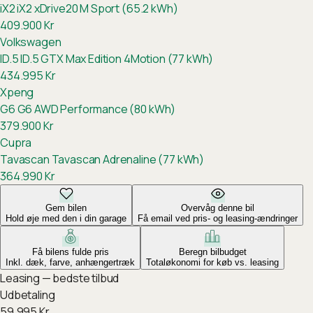
iX2
iX2 xDrive20 M Sport (65.2 kWh)
409.900
Kr
Volkswagen
ID.5
ID.5 GTX Max Edition 4Motion (77 kWh)
434.995
Kr
Xpeng
G6
G6 AWD Performance (80 kWh)
379.900
Kr
Cupra
Tavascan
Tavascan Adrenaline (77 kWh)
364.990
Kr
Gem bilen
Overvåg denne bil
Hold øje med den i din garage
Få email ved pris- og leasing-ændringer
Få bilens fulde pris
Beregn bilbudget
Inkl. dæk, farve, anhængertræk
Totaløkonomi for køb vs. leasing
Leasing — bedste tilbud
Udbetaling
59.995
Kr