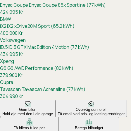
Enyaq Coupe
Enyaq Coupe 85x Sportline (77 kWh)
424.995
Kr
BMW
iX2
iX2 xDrive20 M Sport (65.2 kWh)
409.900
Kr
Volkswagen
ID.5
ID.5 GTX Max Edition 4Motion (77 kWh)
434.995
Kr
Xpeng
G6
G6 AWD Performance (80 kWh)
379.900
Kr
Cupra
Tavascan
Tavascan Adrenaline (77 kWh)
364.990
Kr
Gem bilen
Overvåg denne bil
Hold øje med den i din garage
Få email ved pris- og leasing-ændringer
Få bilens fulde pris
Beregn bilbudget