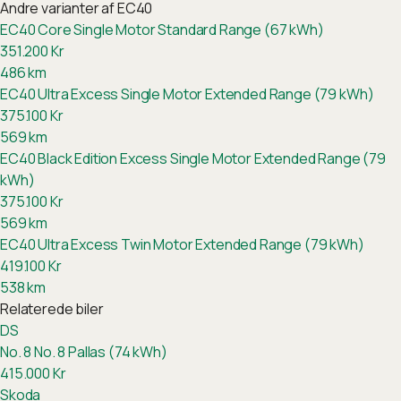
Andre varianter af
EC40
EC40 Core Single Motor Standard Range (67 kWh)
351.200
Kr
486
km
EC40 Ultra Excess Single Motor Extended Range (79 kWh)
375.100
Kr
569
km
EC40 Black Edition Excess Single Motor Extended Range (79
kWh)
375.100
Kr
569
km
EC40 Ultra Excess Twin Motor Extended Range (79 kWh)
419.100
Kr
538
km
Relaterede biler
DS
No. 8
No. 8 Pallas (74 kWh)
415.000
Kr
Skoda