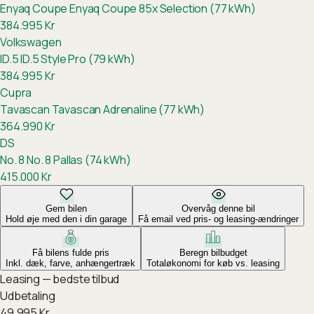
Enyaq Coupe
Enyaq Coupe 85x Selection (77 kWh)
384.995
Kr
Volkswagen
ID.5
ID.5 Style Pro (79 kWh)
384.995
Kr
Cupra
Tavascan
Tavascan Adrenaline (77 kWh)
364.990
Kr
DS
No. 8
No. 8 Pallas (74 kWh)
415.000
Kr
Gem bilen
Overvåg denne bil
Hold øje med den i din garage
Få email ved pris- og leasing-ændringer
Få bilens fulde pris
Beregn bilbudget
Inkl. dæk, farve, anhængertræk
Totaløkonomi for køb vs. leasing
Leasing — bedste tilbud
Udbetaling
49.995
Kr