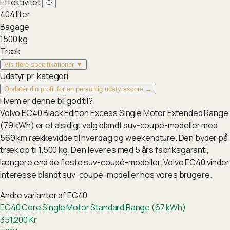
Effektivitet
404
liter
Bagage
1500
kg
Træk
Vis flere specifikationer ▼
Udstyr pr. kategori
Opdatér din profil for en personlig udstyrsscore →
Hvem er denne bil god til?
Volvo EC40 Black Edition Excess Single Motor Extended Range
(79 kWh) er et alsidigt valg blandt suv-coupé-modeller med
569 km rækkevidde til hverdag og weekendture. Den byder på
træk op til 1.500 kg. Den leveres med 5 års fabriksgaranti,
længere end de fleste suv-coupé-modeller. Volvo EC40 vinder
interesse blandt suv-coupé-modeller hos vores brugere.
Andre varianter af
EC40
EC40 Core Single Motor Standard Range (67 kWh)
351.200
Kr