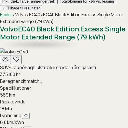
Inkl. dæk, farve, anhængertræk
Totaløkonomi for køb vs. leasing
←
Tilbage til resultater
Elbiler
›
Volvo
›
EC40
›
EC40 Black Edition Excess Single Motor
Extended Range (79 kWh)
Volvo
EC40 Black Edition Excess Single
Motor Extended Range (79 kWh)
SUV-Coupé
Baghjulstræk
5
sæder
5
års garanti
375.100
Kr
Beregner dit match…
Specifikationer
569
km
Rækkevidde
18
Min
Lynladning
6,0
km/kWh