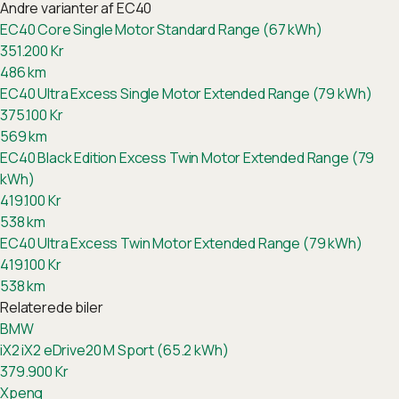
Andre varianter af
EC40
EC40 Core Single Motor Standard Range (67 kWh)
351.200
Kr
486
km
EC40 Ultra Excess Single Motor Extended Range (79 kWh)
375.100
Kr
569
km
EC40 Black Edition Excess Twin Motor Extended Range (79
kWh)
419.100
Kr
538
km
EC40 Ultra Excess Twin Motor Extended Range (79 kWh)
419.100
Kr
538
km
Relaterede biler
BMW
iX2
iX2 eDrive20 M Sport (65.2 kWh)
379.900
Kr
Xpeng