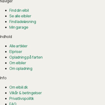
Naviger
Find din elbil
Se alle elbiler
Find ladeløsning
Min garage
Indhold
Alle artikler
Elpriser
Opladning på farten
Om elbiler
Om opladning
Info
Om elbiil.dk
Vilkår & betingelser
Privatlivspolitik
FAQ