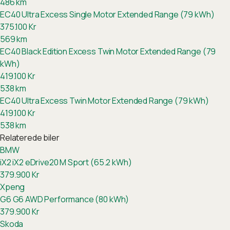
486
km
EC40 Ultra Excess Single Motor Extended Range (79 kWh)
375.100
Kr
569
km
EC40 Black Edition Excess Twin Motor Extended Range (79
kWh)
419.100
Kr
538
km
EC40 Ultra Excess Twin Motor Extended Range (79 kWh)
419.100
Kr
538
km
Relaterede biler
BMW
iX2
iX2 eDrive20 M Sport (65.2 kWh)
379.900
Kr
Xpeng
G6
G6 AWD Performance (80 kWh)
379.900
Kr
Skoda