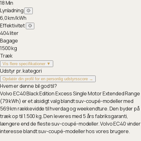
18
Min
Lynladning
6,0
km/kWh
Effektivitet
404
liter
Bagage
1500
kg
Træk
Vis flere specifikationer ▼
Udstyr pr. kategori
Opdatér din profil for en personlig udstyrsscore →
Hvem er denne bil god til?
Volvo EC40 Black Edition Excess Single Motor Extended Range
(79 kWh) er et alsidigt valg blandt suv-coupé-modeller med
569 km rækkevidde til hverdag og weekendture. Den byder på
træk op til 1.500 kg. Den leveres med 5 års fabriksgaranti,
længere end de fleste suv-coupé-modeller. Volvo EC40 vinder
interesse blandt suv-coupé-modeller hos vores brugere.