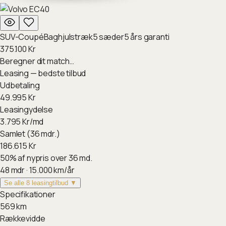
SUV-Coupé
Baghjulstræk
5
sæder
5
års garanti
375.100
Kr
Beregner dit match…
Leasing — bedste tilbud
Udbetaling
49.995
Kr
Leasingydelse
3.795
Kr/md
Samlet (36 mdr.)
186.615
Kr
50
%
af nypris over 36 md.
48
mdr ·
15.000
km/år
Se alle 8 leasingtilbud ▼
Specifikationer
569
km
Rækkevidde