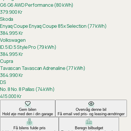
G6
G6 AWD Performance (80 kWh)
379.900
Kr
Skoda
Enyaq Coupe
Enyaq Coupe 85x Selection (77 kWh)
384.995
Kr
Volkswagen
ID.5
ID.5 Style Pro (79 kWh)
384.995
Kr
Cupra
Tavascan
Tavascan Adrenaline (77 kWh)
364.990
Kr
DS
No. 8
No. 8 Pallas (74 kWh)
415.000
Kr
Gem bilen
Overvåg denne bil
Hold øje med den i din garage
Få email ved pris- og leasing-ændringer
Få bilens fulde pris
Beregn bilbudget