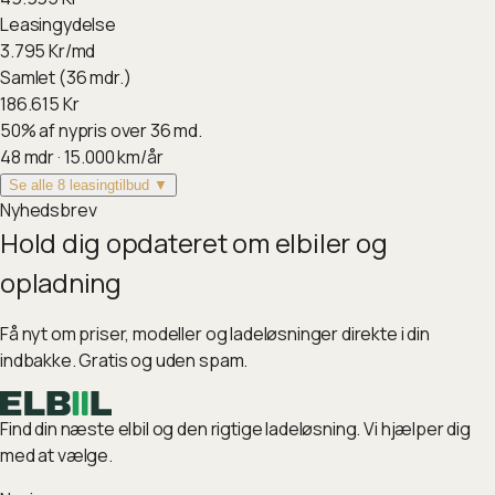
Leasingydelse
3.795
Kr/md
Samlet (36 mdr.)
186.615
Kr
50
%
af nypris over 36 md.
48
mdr ·
15.000
km/år
Se alle 8 leasingtilbud ▼
Nyhedsbrev
Hold dig opdateret om elbiler og
opladning
Få nyt om priser, modeller og ladeløsninger direkte i din
indbakke. Gratis og uden spam.
Find din næste elbil og den rigtige ladeløsning. Vi hjælper dig
med at vælge.