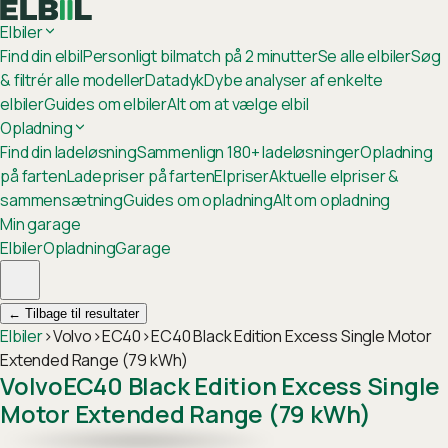
Elbiler
Find din elbil
Personligt bilmatch på 2 minutter
Se alle elbiler
Søg
& filtrér alle modeller
Datadyk
Dybe analyser af enkelte
elbiler
Guides om elbiler
Alt om at vælge elbil
Opladning
Find din ladeløsning
Sammenlign 180+ ladeløsninger
Opladning
på farten
Ladepriser på farten
Elpriser
Aktuelle elpriser &
sammensætning
Guides om opladning
Alt om opladning
Min garage
Elbiler
Opladning
Garage
←
Tilbage til resultater
Elbiler
›
Volvo
›
EC40
›
EC40 Black Edition Excess Single Motor
Extended Range (79 kWh)
Volvo
EC40 Black Edition Excess Single
Motor Extended Range (79 kWh)