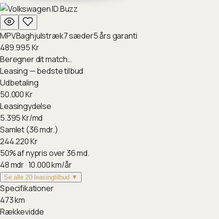
MPV
Baghjulstræk
7
sæder
5
års garanti
489.995
Kr
Beregner dit match…
Leasing — bedste tilbud
Udbetaling
50.000
Kr
Leasingydelse
5.395
Kr/md
Samlet (36 mdr.)
244.220
Kr
50
%
af nypris over 36 md.
48
mdr ·
10.000
km/år
Se alle 20 leasingtilbud ▼
Specifikationer
473
km
Rækkevidde