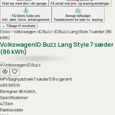
Hold øje med den i din garage
Få email ved pris- og leasing-ændringer
Få bilens fulde pris
Beregn bilbudget
Inkl. dæk, farve, anhængertræk
Totaløkonomi for køb vs. leasing
←
Tilbage til resultater
Elbiler
›
Volkswagen
›
ID.Buzz
›
ID.Buzz Lang Style 7 sæder (86
kWh)
Volkswagen
ID.Buzz Lang Style 7 sæder
(86 kWh)
MPV
Baghjulstræk
7
sæder
5
års garanti
489.995
Kr
Beregner dit match…
Specifikationer
473
km
Rækkevidde