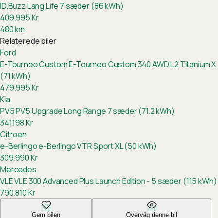
ID.Buzz Lang Life 7 sæder (86 kWh)
409.995
Kr
480
km
Relaterede biler
Ford
E-Tourneo Custom
E-Tourneo Custom 340 AWD L2 Titanium X
(71 kWh)
479.995
Kr
Kia
PV5
PV5 Upgrade Long Range 7 sæder (71.2 kWh)
341.198
Kr
Citroen
e-Berlingo
e-Berlingo VTR Sport XL (50 kWh)
309.990
Kr
Mercedes
VLE
VLE 300 Advanced Plus Launch Edition - 5 sæder (115 kWh)
790.810
Kr
Gem bilen
Overvåg denne bil