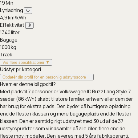
19
Min
Lynladning
4,9
km/kWh
Effektivitet
1340
liter
Bagage
1000
kg
Træk
Vis flere specifikationer ▼
Udstyr pr. kategori
Opdatér din profil for en personlig udstyrsscore →
Hvem er denne bil god til?
Med plads til 7 personer er Volkswagen ID.Buzz Lang Style 7
sæder (86 kWh) skabt til store familier, erhverv eller dem der
har brug for ekstra plads. Den byder på hurtigere opladning
end de fleste i klassen og mere bagageplads end de fleste i
klassen. Den er samtidig rigt udstyret med 30 ud af de 37
udstyrspunkter som vi indsamler på alle biler, flere end de
fleste mpv-modeller. Den leveres med 5 års fabriksgaranti,