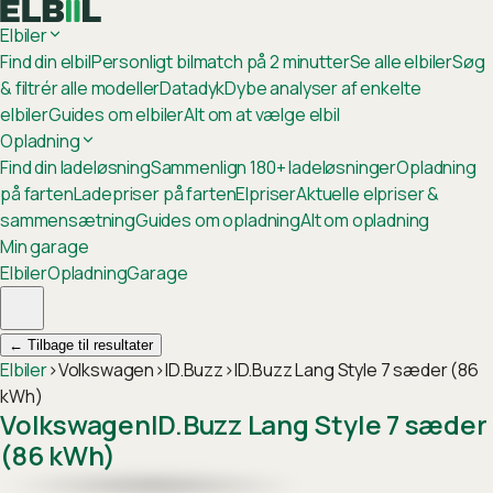
Elbiler
Find din elbil
Personligt bilmatch på 2 minutter
Se alle elbiler
Søg
& filtrér alle modeller
Datadyk
Dybe analyser af enkelte
elbiler
Guides om elbiler
Alt om at vælge elbil
Opladning
Find din ladeløsning
Sammenlign 180+ ladeløsninger
Opladning
på farten
Ladepriser på farten
Elpriser
Aktuelle elpriser &
sammensætning
Guides om opladning
Alt om opladning
Min garage
Elbiler
Opladning
Garage
←
Tilbage til resultater
Elbiler
›
Volkswagen
›
ID.Buzz
›
ID.Buzz Lang Style 7 sæder (86
kWh)
Volkswagen
ID.Buzz Lang Style 7 sæder
(86 kWh)