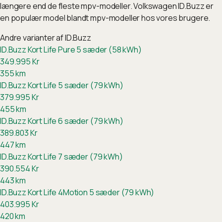
længere end de fleste mpv-modeller. Volkswagen ID.Buzz er
en populær model blandt mpv-modeller hos vores brugere.
Andre varianter af
ID.Buzz
ID.Buzz Kort Life Pure 5 sæder (58 kWh)
349.995
Kr
355
km
ID.Buzz Kort Life 5 sæder (79 kWh)
379.995
Kr
455
km
ID.Buzz Kort Life 6 sæder (79 kWh)
389.803
Kr
447
km
ID.Buzz Kort Life 7 sæder (79 kWh)
390.554
Kr
443
km
ID.Buzz Kort Life 4Motion 5 sæder (79 kWh)
403.995
Kr
420
km