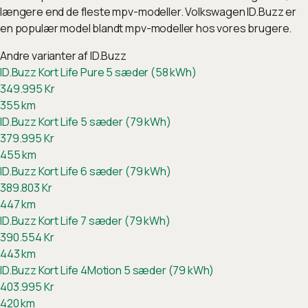
længere end de fleste mpv-modeller. Volkswagen ID.Buzz er
en populær model blandt mpv-modeller hos vores brugere.
Andre varianter af
ID.Buzz
ID.Buzz Kort Life Pure 5 sæder (58 kWh)
349.995
Kr
355
km
ID.Buzz Kort Life 5 sæder (79 kWh)
379.995
Kr
455
km
ID.Buzz Kort Life 6 sæder (79 kWh)
389.803
Kr
447
km
ID.Buzz Kort Life 7 sæder (79 kWh)
390.554
Kr
443
km
ID.Buzz Kort Life 4Motion 5 sæder (79 kWh)
403.995
Kr
420
km