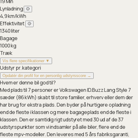
19
Min
Lynladning
4,9
km/kWh
Effektivitet
1340
liter
Bagage
1000
kg
Træk
Vis flere specifikationer ▼
Udstyr pr. kategori
Opdatér din profil for en personlig udstyrsscore →
Hvem er denne bil god til?
Med plads til 7 personer er Volkswagen ID.Buzz Lang Style 7
sæder (86 kWh) skabt til store familier, erhverv eller dem der
har brug for ekstra plads. Den byder på hurtigere opladning
end de fleste i klassen og mere bagageplads end de fleste i
klassen. Den er samtidig rigt udstyret med 30 ud af de 37
udstyrspunkter som vi indsamler på alle biler, flere end de
fleste mpv-modeller. Den leveres med 5 års fabriksgaranti,