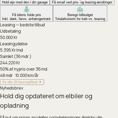
Hold øje med den i din garage
Få email ved pris- og leasing-ændringer
Få bilens fulde pris
Beregn bilbudget
Inkl. dæk, farve, anhængertræk
Totaløkonomi for køb vs. leasing
Leasing — bedste tilbud
Udbetaling
50.000
Kr
Leasingydelse
5.395
Kr/md
Samlet (36 mdr.)
244.220
Kr
50
%
af nypris over 36 md.
48
mdr ·
10.000
km/år
Se alle 20 leasingtilbud ▼
Nyhedsbrev
Hold dig opdateret om elbiler og
opladning
Få nyt om priser, modeller og ladeløsninger direkte i din