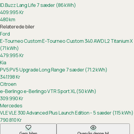
ID.Buzz Lang Life 7 sæder (86 kWh)
409.995
Kr
480
km
Relaterede biler
Ford
E-Tourneo Custom
E-Tourneo Custom 340 AWD L2 Titanium X
(71 kWh)
479.995
Kr
Kia
PV5
PV5 Upgrade Long Range 7 sæder (71.2 kWh)
341.198
Kr
Citroen
e-Berlingo
e-Berlingo VTR Sport XL (50 kWh)
309.990
Kr
Mercedes
VLE
VLE 300 Advanced Plus Launch Edition - 5 sæder (115 kWh)
790.810
Kr
Gem bilen
Overvåg denne bil