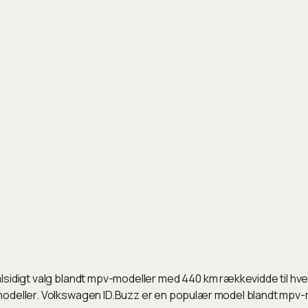
lsidigt valg blandt mpv-modeller med 440 km rækkevidde til hve
modeller. Volkswagen ID.Buzz er en populær model blandt mpv-