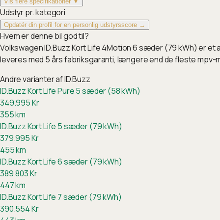
Vis flere specifikationer ▼
Udstyr pr. kategori
Opdatér din profil for en personlig udstyrsscore →
Hvem er denne bil god til?
Volkswagen ID.Buzz Kort Life 4Motion 6 sæder (79 kWh) er et a
leveres med 5 års fabriksgaranti, længere end de fleste mpv-
Andre varianter af
ID.Buzz
ID.Buzz Kort Life Pure 5 sæder (58 kWh)
349.995
Kr
355
km
ID.Buzz Kort Life 5 sæder (79 kWh)
379.995
Kr
455
km
ID.Buzz Kort Life 6 sæder (79 kWh)
389.803
Kr
447
km
ID.Buzz Kort Life 7 sæder (79 kWh)
390.554
Kr