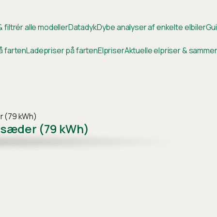
 filtrér alle modeller
Datadyk
Dybe analyser af enkelte elbiler
Gui
å farten
Ladepriser på farten
Elpriser
Aktuelle elpriser & samm
er (79 kWh)
6 sæder (79 kWh)