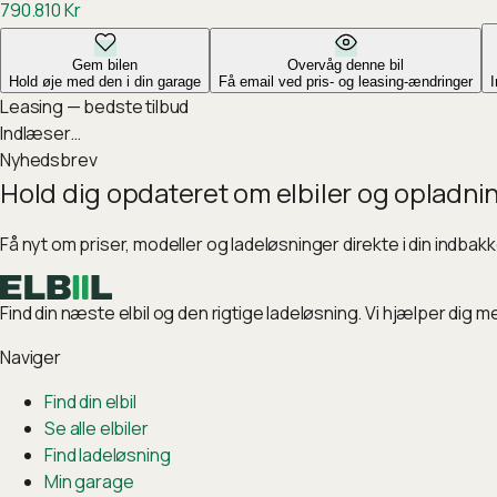
790.810
Kr
Gem bilen
Overvåg denne bil
Hold øje med den i din garage
Få email ved pris- og leasing-ændringer
Leasing — bedste tilbud
Indlæser…
Nyhedsbrev
Hold dig opdateret om elbiler og opladni
Få nyt om priser, modeller og ladeløsninger direkte i din indbak
Find din næste elbil og den rigtige ladeløsning. Vi hjælper dig m
Naviger
Find din elbil
Se alle elbiler
Find ladeløsning
Min garage