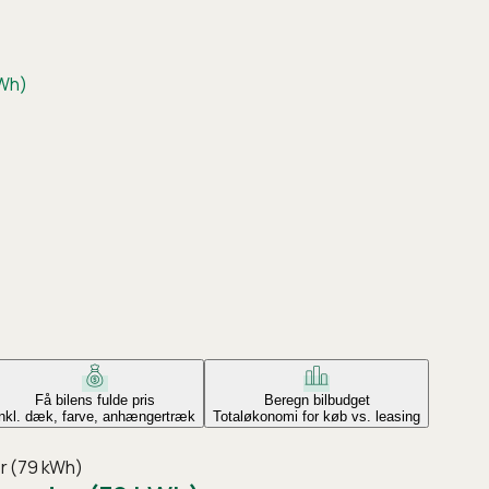
kWh)
Få bilens fulde pris
Beregn bilbudget
Inkl. dæk, farve, anhængertræk
Totaløkonomi for køb vs. leasing
er (79 kWh)