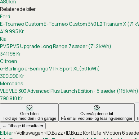
480
km
Relaterede biler
Ford
E-Tourneo Custom
E-Tourneo Custom 340 L2 Titanium X (71 
419.995
Kr
Kia
PV5
PV5 Upgrade Long Range 7 sæder (71.2 kWh)
341.198
Kr
Citroen
e-Berlingo
e-Berlingo VTR Sport XL (50 kWh)
309.990
Kr
Mercedes
VLE
VLE 300 Advanced Plus Launch Edition - 5 sæder (115 kWh)
790.810
Kr
Gem bilen
Overvåg denne bil
Hold øje med den i din garage
Få email ved pris- og leasing-ændringer
←
Tilbage til resultater
Elbiler
›
Volkswagen
›
ID.Buzz
›
ID.Buzz Kort Life 4Motion 6 sæd