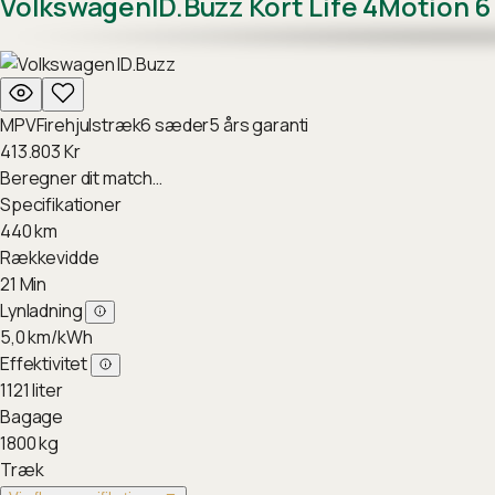
Volkswagen
ID.Buzz Kort Life 4Motion 
MPV
Firehjulstræk
6
sæder
5
års garanti
413.803
Kr
Beregner dit match…
Specifikationer
440
km
Rækkevidde
21
Min
Lynladning
5,0
km/kWh
Effektivitet
1121
liter
Bagage
1800
kg
Træk