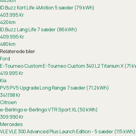
443
km
ID.Buzz Kort Life 4Motion 5 sæder (79 kWh)
403.995
Kr
420
km
ID.Buzz Lang Life 7 sæder (86 kWh)
409.995
Kr
480
km
Relaterede biler
Ford
E-Tourneo Custom
E-Tourneo Custom 340 L2 Titanium X (71 
419.995
Kr
Kia
PV5
PV5 Upgrade Long Range 7 sæder (71.2 kWh)
341.198
Kr
Citroen
e-Berlingo
e-Berlingo VTR Sport XL (50 kWh)
309.990
Kr
Mercedes
VLE
VLE 300 Advanced Plus Launch Edition - 5 sæder (115 kWh)