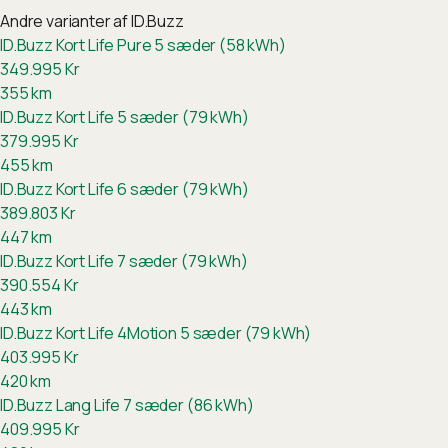
Andre varianter af
ID.Buzz
ID.Buzz Kort Life Pure 5 sæder (58 kWh)
349.995
Kr
355
km
ID.Buzz Kort Life 5 sæder (79 kWh)
379.995
Kr
455
km
ID.Buzz Kort Life 6 sæder (79 kWh)
389.803
Kr
447
km
ID.Buzz Kort Life 7 sæder (79 kWh)
390.554
Kr
443
km
ID.Buzz Kort Life 4Motion 5 sæder (79 kWh)
403.995
Kr
420
km
ID.Buzz Lang Life 7 sæder (86 kWh)
409.995
Kr