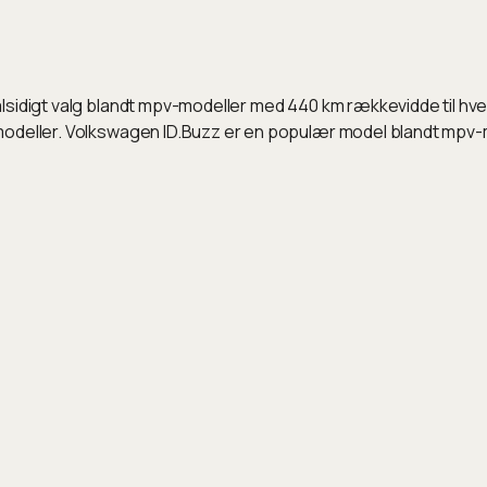
lsidigt valg blandt mpv-modeller med 440 km rækkevidde til hve
modeller. Volkswagen ID.Buzz er en populær model blandt mpv-