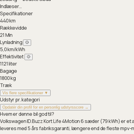
Indlæser…
Specifikationer
440
km
Rækkevidde
21
Min
Lynladning
5,0
km/kWh
Effektivitet
1121
liter
Bagage
1800
kg
Træk
Vis flere specifikationer ▼
Udstyr pr. kategori
Opdatér din profil for en personlig udstyrsscore →
Hvem er denne bil god til?
Volkswagen ID.Buzz Kort Life 4Motion 6 sæder (79 kWh) er et a
leveres med 5 års fabriksgaranti, længere end de fleste mpv-