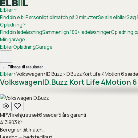
Elbiler
Find din elbil
Personligt bilmatch på 2 minutter
Se alle elbiler
Søg &
Opladning
Find din ladeløsning
Sammenlign 180+ ladeløsninger
Opladning p
Min garage
Elbiler
Opladning
Garage
←
Tilbage til resultater
Elbiler
›
Volkswagen
›
ID.Buzz
›
ID.Buzz Kort Life 4Motion 6 sæd
Volkswagen
ID.Buzz Kort Life 4Motion 
MPV
Firehjulstræk
6
sæder
5
års garanti
413.803
Kr
Beregner dit match…
Leasing — bedste tilbud