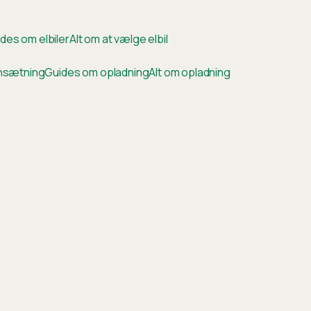
des om elbiler
Alt om at vælge elbil
ensætning
Guides om opladning
Alt om opladning