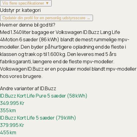
Vis flere specifikationer ▼
Udstyr pr. kategori
Opdatér din profil for en personlig udstyrsscore →
Hvem er denne bil god til?
Med 1.340 liter bagage er Volkswagen ID.Buzz Lang Life
4Motion 6 sæder (86 kWh) blandt de mest rummelige mpv-
modeller. Den byder på hurtigere opladning end de fleste i
klassen og træk op til 1.600 kg. Den leveres med 5 års
fabriksgaranti, længere end de fleste mpv-modeller.
Volkswagen ID.Buzz er en populær model blandt mpv-modeller
hos vores brugere.
Andre varianter af
ID.Buzz
ID.Buzz Kort Life Pure 5 sæder (58 kWh)
349.995
Kr
355
km
ID.Buzz Kort Life 5 sæder (79 kWh)
379.995
Kr
455
km