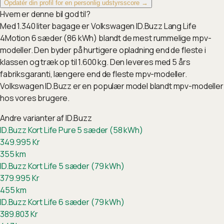
Opdatér din profil for en personlig udstyrsscore →
Hvem er denne bil god til?
Med 1.340 liter bagage er Volkswagen ID.Buzz Lang Life
4Motion 6 sæder (86 kWh) blandt de mest rummelige mpv-
modeller. Den byder på hurtigere opladning end de fleste i
klassen og træk op til 1.600 kg. Den leveres med 5 års
fabriksgaranti, længere end de fleste mpv-modeller.
Volkswagen ID.Buzz er en populær model blandt mpv-modeller
hos vores brugere.
Andre varianter af
ID.Buzz
ID.Buzz Kort Life Pure 5 sæder (58 kWh)
349.995
Kr
355
km
ID.Buzz Kort Life 5 sæder (79 kWh)
379.995
Kr
455
km
ID.Buzz Kort Life 6 sæder (79 kWh)
389.803
Kr