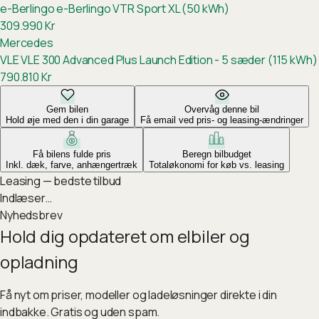
e-Berlingo
e-Berlingo VTR Sport XL (50 kWh)
309.990
Kr
Mercedes
VLE
VLE 300 Advanced Plus Launch Edition - 5 sæder (115 kWh)
790.810
Kr
Gem bilen
Overvåg denne bil
Hold øje med den i din garage
Få email ved pris- og leasing-ændringer
Få bilens fulde pris
Beregn bilbudget
Inkl. dæk, farve, anhængertræk
Totaløkonomi for køb vs. leasing
Leasing — bedste tilbud
Indlæser…
Nyhedsbrev
Hold dig opdateret om elbiler og
opladning
Få nyt om priser, modeller og ladeløsninger direkte i din
indbakke. Gratis og uden spam.