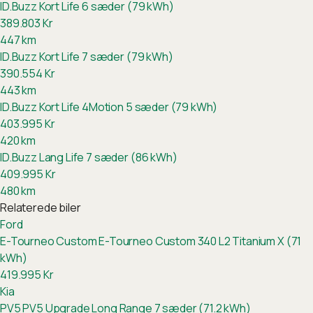
ID.Buzz Kort Life 6 sæder (79 kWh)
389.803
Kr
447
km
ID.Buzz Kort Life 7 sæder (79 kWh)
390.554
Kr
443
km
ID.Buzz Kort Life 4Motion 5 sæder (79 kWh)
403.995
Kr
420
km
ID.Buzz Lang Life 7 sæder (86 kWh)
409.995
Kr
480
km
Relaterede biler
Ford
E-Tourneo Custom
E-Tourneo Custom 340 L2 Titanium X (71
kWh)
419.995
Kr
Kia
PV5
PV5 Upgrade Long Range 7 sæder (71.2 kWh)