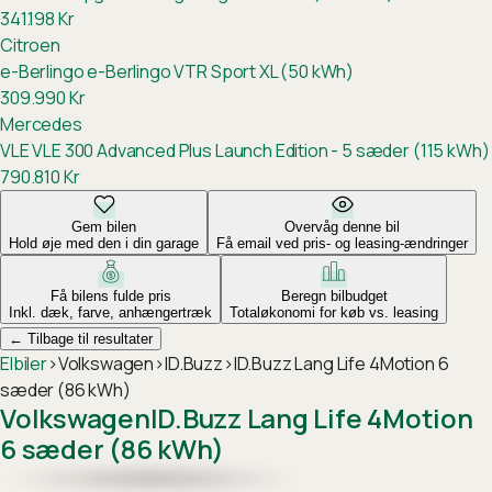
341.198
Kr
Citroen
e-Berlingo
e-Berlingo VTR Sport XL (50 kWh)
309.990
Kr
Mercedes
VLE
VLE 300 Advanced Plus Launch Edition - 5 sæder (115 kWh)
790.810
Kr
Gem bilen
Overvåg denne bil
Hold øje med den i din garage
Få email ved pris- og leasing-ændringer
Få bilens fulde pris
Beregn bilbudget
Inkl. dæk, farve, anhængertræk
Totaløkonomi for køb vs. leasing
←
Tilbage til resultater
Elbiler
›
Volkswagen
›
ID.Buzz
›
ID.Buzz Lang Life 4Motion 6
sæder (86 kWh)
Volkswagen
ID.Buzz Lang Life 4Motion
6 sæder (86 kWh)