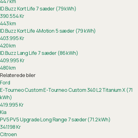
447
km
ID.Buzz Kort Life 7 sæder (79 kWh)
390.554
Kr
443
km
ID.Buzz Kort Life 4Motion 5 sæder (79 kWh)
403.995
Kr
420
km
ID.Buzz Lang Life 7 sæder (86 kWh)
409.995
Kr
480
km
Relaterede biler
Ford
E-Tourneo Custom
E-Tourneo Custom 340 L2 Titanium X (71
kWh)
419.995
Kr
Kia
PV5
PV5 Upgrade Long Range 7 sæder (71.2 kWh)
341.198
Kr
Citroen