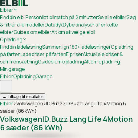
Elbiler
Find din elbil
Personligt bilmatch på 2 minutter
Se alle elbiler
Søg
& filtrér alle modeller
Datadyk
Dybe analyser af enkelte
elbiler
Guides om elbiler
Alt om at vælge elbil
Opladning
Find din ladeløsning
Sammenlign 180+ ladeløsninger
Opladning
på farten
Ladepriser på farten
Elpriser
Aktuelle elpriser &
sammensætning
Guides om opladning
Alt om opladning
Min garage
Elbiler
Opladning
Garage
←
Tilbage til resultater
Elbiler
›
Volkswagen
›
ID.Buzz
›
ID.Buzz Lang Life 4Motion 6
sæder (86 kWh)
Volkswagen
ID.Buzz Lang Life 4Motion
6 sæder (86 kWh)