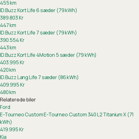
455
km
ID.Buzz Kort Life 6 sæder (79 kWh)
389.803
Kr
447
km
ID.Buzz Kort Life 7 sæder (79 kWh)
390.554
Kr
443
km
ID.Buzz Kort Life 4Motion 5 sæder (79 kWh)
403.995
Kr
420
km
ID.Buzz Lang Life 7 sæder (86 kWh)
409.995
Kr
480
km
Relaterede biler
Ford
E-Tourneo Custom
E-Tourneo Custom 340 L2 Titanium X (71
kWh)
419.995
Kr
Kia