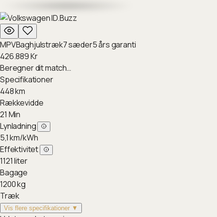
MPV
Baghjulstræk
7
sæder
5
års garanti
426.889
Kr
Beregner dit match…
Specifikationer
448
km
Rækkevidde
21
Min
Lynladning
5,1
km/kWh
Effektivitet
1121
liter
Bagage
1200
kg
Træk
Vis flere specifikationer ▼