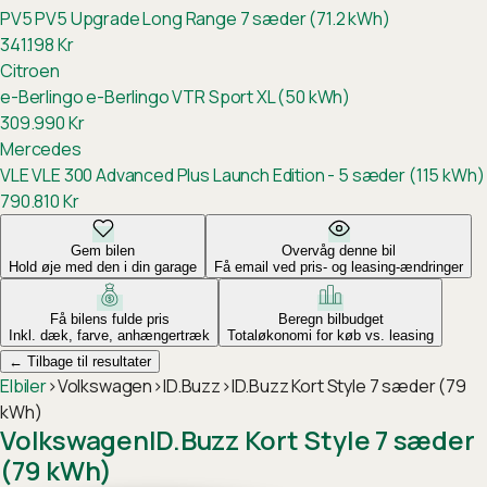
PV5
PV5 Upgrade Long Range 7 sæder (71.2 kWh)
341.198
Kr
Citroen
e-Berlingo
e-Berlingo VTR Sport XL (50 kWh)
309.990
Kr
Mercedes
VLE
VLE 300 Advanced Plus Launch Edition - 5 sæder (115 kWh)
790.810
Kr
Gem bilen
Overvåg denne bil
Hold øje med den i din garage
Få email ved pris- og leasing-ændringer
Få bilens fulde pris
Beregn bilbudget
Inkl. dæk, farve, anhængertræk
Totaløkonomi for køb vs. leasing
←
Tilbage til resultater
Elbiler
›
Volkswagen
›
ID.Buzz
›
ID.Buzz Kort Style 7 sæder (79
kWh)
Volkswagen
ID.Buzz Kort Style 7 sæder
(79 kWh)