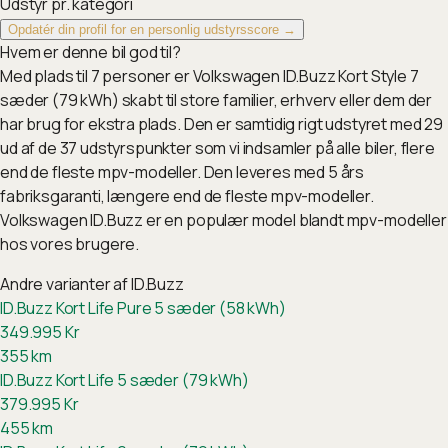
Udstyr pr. kategori
Opdatér din profil for en personlig udstyrsscore →
Hvem er denne bil god til?
Med plads til 7 personer er Volkswagen ID.Buzz Kort Style 7
sæder (79 kWh) skabt til store familier, erhverv eller dem der
har brug for ekstra plads. Den er samtidig rigt udstyret med 29
ud af de 37 udstyrspunkter som vi indsamler på alle biler, flere
end de fleste mpv-modeller. Den leveres med 5 års
fabriksgaranti, længere end de fleste mpv-modeller.
Volkswagen ID.Buzz er en populær model blandt mpv-modeller
hos vores brugere.
Andre varianter af
ID.Buzz
ID.Buzz Kort Life Pure 5 sæder (58 kWh)
349.995
Kr
355
km
ID.Buzz Kort Life 5 sæder (79 kWh)
379.995
Kr
455
km