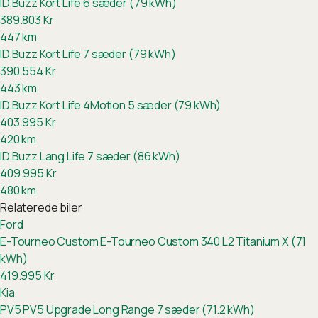
ID.Buzz Kort Life 6 sæder (79 kWh)
389.803
Kr
447
km
ID.Buzz Kort Life 7 sæder (79 kWh)
390.554
Kr
443
km
ID.Buzz Kort Life 4Motion 5 sæder (79 kWh)
403.995
Kr
420
km
ID.Buzz Lang Life 7 sæder (86 kWh)
409.995
Kr
480
km
Relaterede biler
Ford
E-Tourneo Custom
E-Tourneo Custom 340 L2 Titanium X (71
kWh)
419.995
Kr
Kia
PV5
PV5 Upgrade Long Range 7 sæder (71.2 kWh)