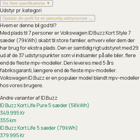
Vis flere specifikationer ▼
Udstyr pr. kategori
Opdatér din profil for en personlig udstyrsscore →
Hvem er denne bil god til?
Med plads til 7 personer er Volkswagen ID.Buzz Kort Style 7
sæder (79 kWh) skabt til store familier, erhverv eller dem der
har brug for ekstra plads. Den er samtidig rigt udstyret med 29
ud af de 37 udstyrspunkter som vi indsamler på alle biler, flere
end de fleste mpv-modeller. Den leveres med 5 års
fabriksgaranti, længere end de fleste mpv-modeller.
Volkswagen ID.Buzz er en populær model blandt mpv-modeller
hos vores brugere.
Andre varianter af
ID.Buzz
ID.Buzz Kort Life Pure 5 sæder (58 kWh)
349.995
Kr
355
km
ID.Buzz Kort Life 5 sæder (79 kWh)
379.995
Kr