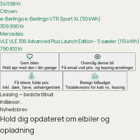
341.198
Kr
Citroen
e-Berlingo
e-Berlingo VTR Sport XL (50 kWh)
309.990
Kr
Mercedes
VLE
VLE 300 Advanced Plus Launch Edition - 5 sæder (115 kWh)
790.810
Kr
Gem bilen
Overvåg denne bil
Hold øje med den i din garage
Få email ved pris- og leasing-ændringer
Få bilens fulde pris
Beregn bilbudget
Inkl. dæk, farve, anhængertræk
Totaløkonomi for køb vs. leasing
Leasing — bedste tilbud
Indlæser…
Nyhedsbrev
Hold dig opdateret om elbiler og
opladning