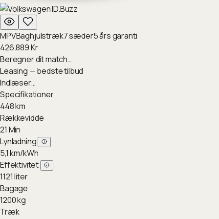
MPV
Baghjulstræk
7
sæder
5
års garanti
426.889
Kr
Beregner dit match…
Leasing — bedste tilbud
Indlæser…
Specifikationer
448
km
Rækkevidde
21
Min
Lynladning
5,1
km/kWh
Effektivitet
1121
liter
Bagage
1200
kg
Træk