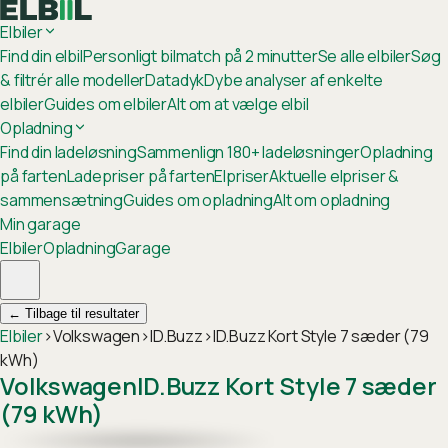
Elbiler
Find din elbil
Personligt bilmatch på 2 minutter
Se alle elbiler
Søg
& filtrér alle modeller
Datadyk
Dybe analyser af enkelte
elbiler
Guides om elbiler
Alt om at vælge elbil
Opladning
Find din ladeløsning
Sammenlign 180+ ladeløsninger
Opladning
på farten
Ladepriser på farten
Elpriser
Aktuelle elpriser &
sammensætning
Guides om opladning
Alt om opladning
Min garage
Elbiler
Opladning
Garage
←
Tilbage til resultater
Elbiler
›
Volkswagen
›
ID.Buzz
›
ID.Buzz Kort Style 7 sæder (79
kWh)
Volkswagen
ID.Buzz Kort Style 7 sæder
(79 kWh)