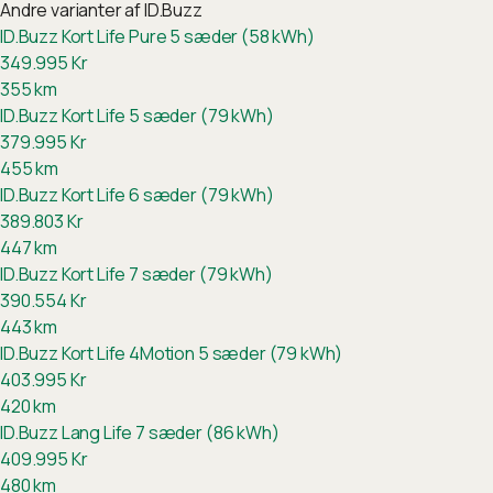
Andre varianter af
ID.Buzz
ID.Buzz Kort Life Pure 5 sæder (58 kWh)
349.995
Kr
355
km
ID.Buzz Kort Life 5 sæder (79 kWh)
379.995
Kr
455
km
ID.Buzz Kort Life 6 sæder (79 kWh)
389.803
Kr
447
km
ID.Buzz Kort Life 7 sæder (79 kWh)
390.554
Kr
443
km
ID.Buzz Kort Life 4Motion 5 sæder (79 kWh)
403.995
Kr
420
km
ID.Buzz Lang Life 7 sæder (86 kWh)
409.995
Kr
480
km