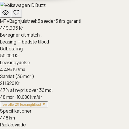
MPV
Baghjulstræk
5
sæder
5
års garanti
449.995
Kr
Beregner dit match…
Leasing — bedste tilbud
Udbetaling
50.000
Kr
Leasingydelse
4.495
Kr/md
Samlet (36 mdr.)
211.820
Kr
47
%
af nypris over 36 md.
48
mdr ·
10.000
km/år
Se alle 20 leasingtilbud ▼
Specifikationer
448
km
Rækkevidde