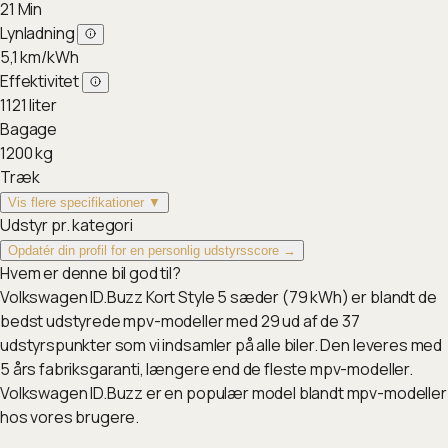
21
Min
Lynladning
5,1
km/kWh
Effektivitet
1121
liter
Bagage
1200
kg
Træk
Vis flere specifikationer ▼
Udstyr pr. kategori
Opdatér din profil for en personlig udstyrsscore →
Hvem er denne bil god til?
Volkswagen ID.Buzz Kort Style 5 sæder (79 kWh) er blandt de
bedst udstyrede mpv-modeller med 29 ud af de 37
udstyrspunkter som vi indsamler på alle biler. Den leveres med
5 års fabriksgaranti, længere end de fleste mpv-modeller.
Volkswagen ID.Buzz er en populær model blandt mpv-modeller
hos vores brugere.