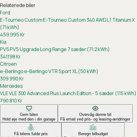
Relaterede biler
Ford
E-Tourneo Custom
E-Tourneo Custom 340 AWD L1 Titanium X
(71 kWh)
459.995
Kr
Kia
PV5
PV5 Upgrade Long Range 7 sæder (71.2 kWh)
341.198
Kr
Citroen
e-Berlingo
e-Berlingo VTR Sport XL (50 kWh)
309.990
Kr
Mercedes
VLE
VLE 300 Advanced Plus Launch Edition - 5 sæder (115 kWh)
790.810
Kr
Gem bilen
Overvåg denne bil
Hold øje med den i din garage
Få email ved pris- og leasing-ændringer
Få bilens fulde pris
Beregn bilbudget