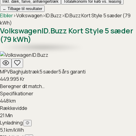
Inkl. dæk, farve, anhængertræk
Totaløkonomi for køb vs. leasing
←
Tilbage til resultater
Elbiler
›
Volkswagen
›
ID.Buzz
›
ID.Buzz Kort Style 5 sæder (79
kWh)
Volkswagen
ID.Buzz Kort Style 5 sæder
(79 kWh)
MPV
Baghjulstræk
5
sæder
5
års garanti
449.995
Kr
Beregner dit match…
Specifikationer
448
km
Rækkevidde
21
Min
Lynladning
5,1
km/kWh