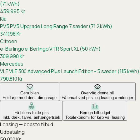
(71 kWh)
459.995
Kr
Kia
PV5
PV5 Upgrade Long Range 7 sæder (71.2 kWh)
341.198
Kr
Citroen
e-Berlingo
e-Berlingo VTR Sport XL (50 kWh)
309.990
Kr
Mercedes
VLE
VLE 300 Advanced Plus Launch Edition - 5 sæder (115 kWh)
790.810
Kr
Gem bilen
Overvåg denne bil
Hold øje med den i din garage
Få email ved pris- og leasing-ændringer
Få bilens fulde pris
Beregn bilbudget
Inkl. dæk, farve, anhængertræk
Totaløkonomi for køb vs. leasing
Leasing — bedste tilbud
Udbetaling
50.000
Kr