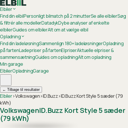
Elbiler
Find din elbil
Personligt bilmatch på 2 minutter
Se alle elbiler
Søg
& filtrér alle modeller
Datadyk
Dybe analyser af enkelte
elbiler
Guides om elbiler
Alt om at vælge elbil
Opladning
Find din ladeløsning
Sammenlign 180+ ladeløsninger
Opladning
på farten
Ladepriser på farten
Elpriser
Aktuelle elpriser &
sammensætning
Guides om opladning
Alt om opladning
Min garage
Elbiler
Opladning
Garage
←
Tilbage til resultater
Elbiler
›
Volkswagen
›
ID.Buzz
›
ID.Buzz Kort Style 5 sæder (79
kWh)
Volkswagen
ID.Buzz Kort Style 5 sæder
(79 kWh)