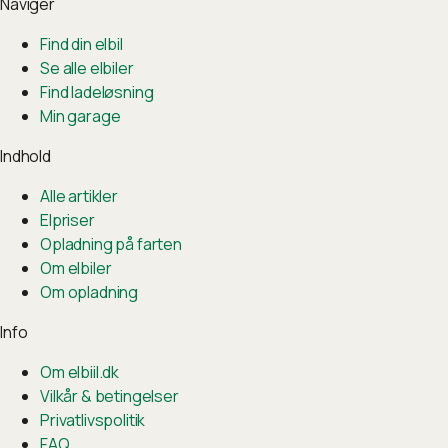
Naviger
Find din elbil
Se alle elbiler
Find ladeløsning
Min garage
Indhold
Alle artikler
Elpriser
Opladning på farten
Om elbiler
Om opladning
Info
Om elbiil.dk
Vilkår & betingelser
Privatlivspolitik
FAQ