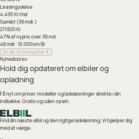
Leasingydelse
4.495
Kr/md
Samlet (36 mdr.)
211.820
Kr
47
%
af nypris over 36 md.
48
mdr ·
10.000
km/år
Se alle 20 leasingtilbud ▼
Nyhedsbrev
Hold dig opdateret om elbiler og
opladning
Få nyt om priser, modeller og ladeløsninger direkte i din
indbakke. Gratis og uden spam.
Find din næste elbil og den rigtige ladeløsning. Vi hjælper dig
med at vælge.