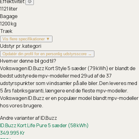
Effektivitet
1121
liter
Bagage
1200
kg
Træk
Vis flere specifikationer ▼
Udstyr pr. kategori
Opdatér din profil for en personlig udstyrsscore →
Hvem er denne bil god til?
Volkswagen ID.Buzz Kort Style 5 sæder (79 kWh) er blandt de
bedst udstyrede mpv-modeller med 29 ud af de 37
udstyrspunkter som vi indsamler på alle biler. Den leveres med
5 års fabriksgaranti, længere end de fleste mpv-modeller.
Volkswagen ID.Buzz er en populær model blandt mpv-modeller
hos vores brugere.
Andre varianter af
ID.Buzz
ID.Buzz Kort Life Pure 5 sæder (58 kWh)
349.995
Kr