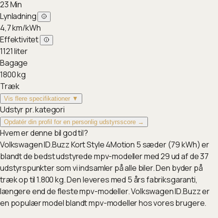
23
Min
Lynladning
4,7
km/kWh
Effektivitet
1121
liter
Bagage
1800
kg
Træk
Vis flere specifikationer ▼
Udstyr pr. kategori
Opdatér din profil for en personlig udstyrsscore →
Hvem er denne bil god til?
Volkswagen ID.Buzz Kort Style 4Motion 5 sæder (79 kWh) er
blandt de bedst udstyrede mpv-modeller med 29 ud af de 37
udstyrspunkter som vi indsamler på alle biler. Den byder på
træk op til 1.800 kg. Den leveres med 5 års fabriksgaranti,
længere end de fleste mpv-modeller. Volkswagen ID.Buzz er
en populær model blandt mpv-modeller hos vores brugere.