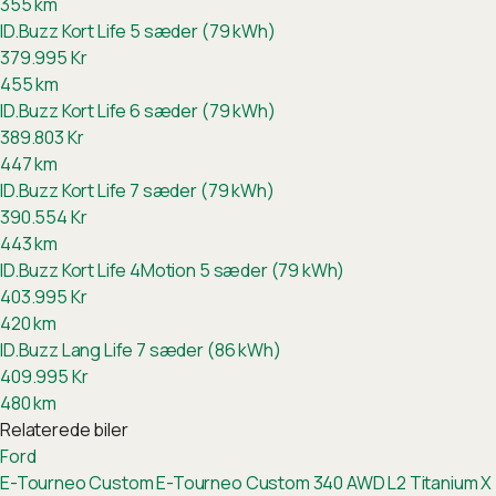
355
km
ID.Buzz Kort Life 5 sæder (79 kWh)
379.995
Kr
455
km
ID.Buzz Kort Life 6 sæder (79 kWh)
389.803
Kr
447
km
ID.Buzz Kort Life 7 sæder (79 kWh)
390.554
Kr
443
km
ID.Buzz Kort Life 4Motion 5 sæder (79 kWh)
403.995
Kr
420
km
ID.Buzz Lang Life 7 sæder (86 kWh)
409.995
Kr
480
km
Relaterede biler
Ford
E-Tourneo Custom
E-Tourneo Custom 340 AWD L2 Titanium X