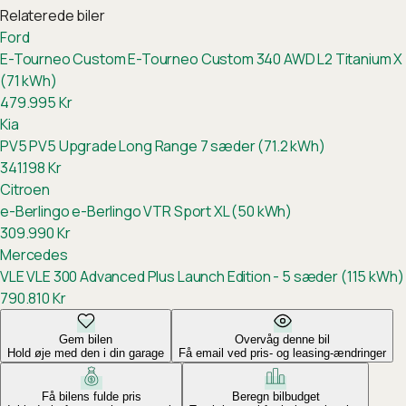
Relaterede biler
Ford
E-Tourneo Custom
E-Tourneo Custom 340 AWD L2 Titanium X
(71 kWh)
479.995
Kr
Kia
PV5
PV5 Upgrade Long Range 7 sæder (71.2 kWh)
341.198
Kr
Citroen
e-Berlingo
e-Berlingo VTR Sport XL (50 kWh)
309.990
Kr
Mercedes
VLE
VLE 300 Advanced Plus Launch Edition - 5 sæder (115 kWh)
790.810
Kr
Gem bilen
Overvåg denne bil
Hold øje med den i din garage
Få email ved pris- og leasing-ændringer
Få bilens fulde pris
Beregn bilbudget