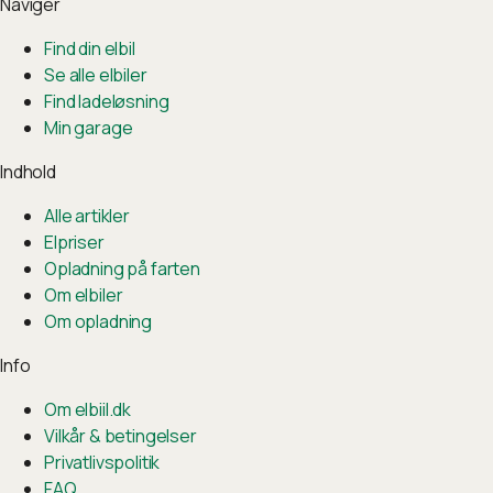
Naviger
Find din elbil
Se alle elbiler
Find ladeløsning
Min garage
Indhold
Alle artikler
Elpriser
Opladning på farten
Om elbiler
Om opladning
Info
Om elbiil.dk
Vilkår & betingelser
Privatlivspolitik
FAQ