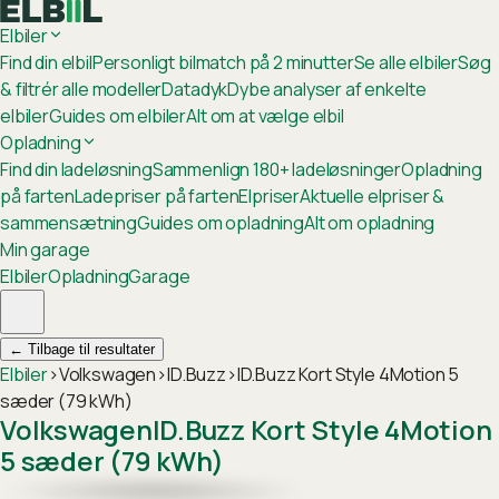
Elbiler
Find din elbil
Personligt bilmatch på 2 minutter
Se alle elbiler
Søg
& filtrér alle modeller
Datadyk
Dybe analyser af enkelte
elbiler
Guides om elbiler
Alt om at vælge elbil
Opladning
Find din ladeløsning
Sammenlign 180+ ladeløsninger
Opladning
på farten
Ladepriser på farten
Elpriser
Aktuelle elpriser &
sammensætning
Guides om opladning
Alt om opladning
Min garage
Elbiler
Opladning
Garage
←
Tilbage til resultater
Elbiler
›
Volkswagen
›
ID.Buzz
›
ID.Buzz Kort Style 4Motion 5
sæder (79 kWh)
Volkswagen
ID.Buzz Kort Style 4Motion
5 sæder (79 kWh)