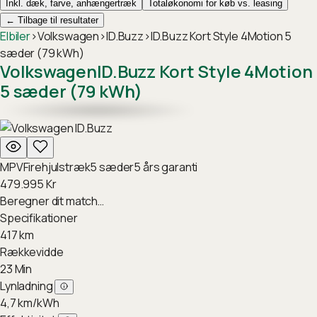
Inkl. dæk, farve, anhængertræk
Totaløkonomi for køb vs. leasing
←
Tilbage til resultater
Elbiler
›
Volkswagen
›
ID.Buzz
›
ID.Buzz Kort Style 4Motion 5
sæder (79 kWh)
Volkswagen
ID.Buzz Kort Style 4Motion
5 sæder (79 kWh)
MPV
Firehjulstræk
5
sæder
5
års garanti
479.995
Kr
Beregner dit match…
Specifikationer
417
km
Rækkevidde
23
Min
Lynladning
4,7
km/kWh