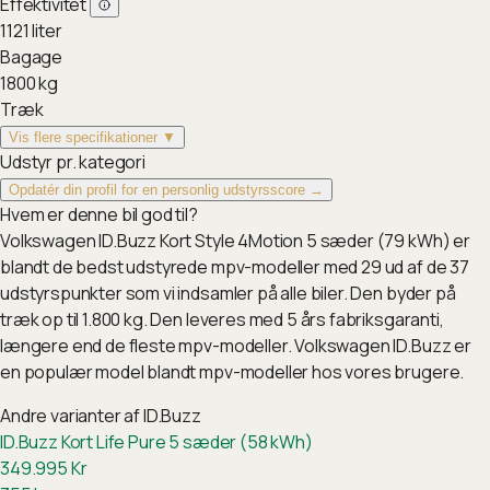
Effektivitet
1121
liter
Bagage
1800
kg
Træk
Vis flere specifikationer ▼
Udstyr pr. kategori
Opdatér din profil for en personlig udstyrsscore →
Hvem er denne bil god til?
Volkswagen ID.Buzz Kort Style 4Motion 5 sæder (79 kWh) er
blandt de bedst udstyrede mpv-modeller med 29 ud af de 37
udstyrspunkter som vi indsamler på alle biler. Den byder på
træk op til 1.800 kg. Den leveres med 5 års fabriksgaranti,
længere end de fleste mpv-modeller. Volkswagen ID.Buzz er
en populær model blandt mpv-modeller hos vores brugere.
Andre varianter af
ID.Buzz
ID.Buzz Kort Life Pure 5 sæder (58 kWh)
349.995
Kr