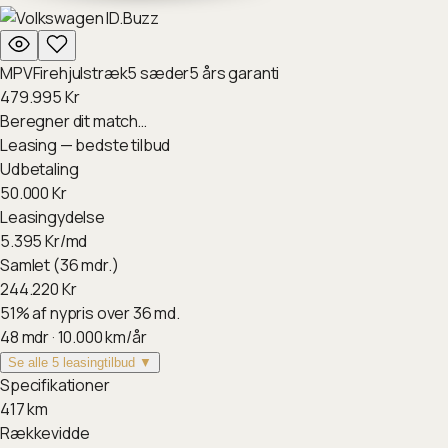
MPV
Firehjulstræk
5
sæder
5
års garanti
479.995
Kr
Beregner dit match…
Leasing — bedste tilbud
Udbetaling
50.000
Kr
Leasingydelse
5.395
Kr/md
Samlet (36 mdr.)
244.220
Kr
51
%
af nypris over 36 md.
48
mdr ·
10.000
km/år
Se alle 5 leasingtilbud ▼
Specifikationer
417
km
Rækkevidde