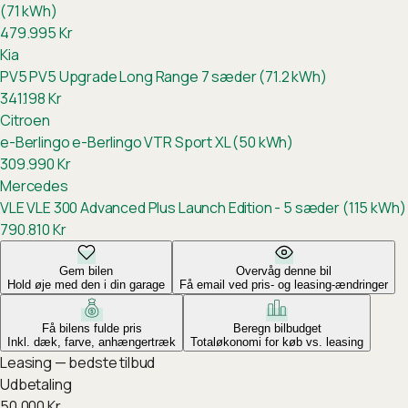
(71 kWh)
479.995
Kr
Kia
PV5
PV5 Upgrade Long Range 7 sæder (71.2 kWh)
341.198
Kr
Citroen
e-Berlingo
e-Berlingo VTR Sport XL (50 kWh)
309.990
Kr
Mercedes
VLE
VLE 300 Advanced Plus Launch Edition - 5 sæder (115 kWh)
790.810
Kr
Gem bilen
Overvåg denne bil
Hold øje med den i din garage
Få email ved pris- og leasing-ændringer
Få bilens fulde pris
Beregn bilbudget
Inkl. dæk, farve, anhængertræk
Totaløkonomi for køb vs. leasing
Leasing — bedste tilbud
Udbetaling
50.000
Kr