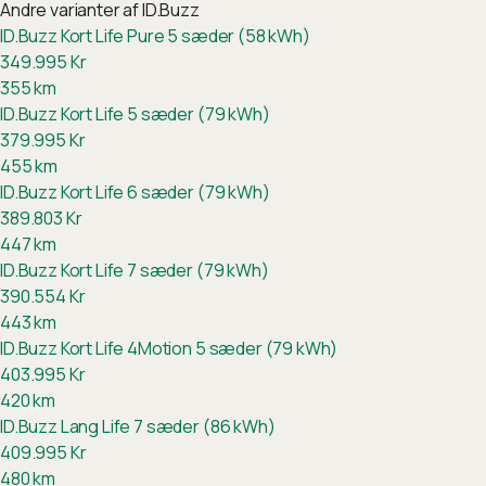
Andre varianter af
ID.Buzz
ID.Buzz Kort Life Pure 5 sæder (58 kWh)
349.995
Kr
355
km
ID.Buzz Kort Life 5 sæder (79 kWh)
379.995
Kr
455
km
ID.Buzz Kort Life 6 sæder (79 kWh)
389.803
Kr
447
km
ID.Buzz Kort Life 7 sæder (79 kWh)
390.554
Kr
443
km
ID.Buzz Kort Life 4Motion 5 sæder (79 kWh)
403.995
Kr
420
km
ID.Buzz Lang Life 7 sæder (86 kWh)
409.995
Kr
480
km