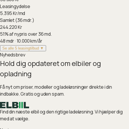
Leasingydelse
5.395
Kr/md
Samlet (36 mdr.)
244.220
Kr
51
%
af nypris over 36 md.
48
mdr ·
10.000
km/år
Se alle 5 leasingtilbud ▼
Nyhedsbrev
Hold dig opdateret om elbiler og
opladning
Få nyt om priser, modeller og ladeløsninger direkte i din
indbakke. Gratis og uden spam.
Find din næste elbil og den rigtige ladeløsning. Vi hjælper dig
med at vælge.