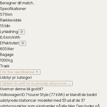
Beregner dit match…
Specifikationer
579
km
Rækkevidde
15
Min
Lynladning
6,6
km/kWh
Effektivitet
605
liter
Bagage
1000
kg
Træk
Vis flere specifikationer ▼
Udstyr pr. kategori
Opdatér din profil for en personlig udstyrsscore →
Hvem er denne bil god til?
Volkswagen ID.7 tourer Style (77 kWh) er blandt de bedst
udstyrede stationcar-modeller med 33 ud af de 37
udstyrspunkter som vi indsamler på alle biler. Den byder på