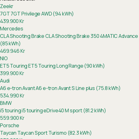
Zeekr
7GT
7GT Privilege AWD (94 kWh)
439.900
Kr
Mercedes
CLA Shooting Brake
CLA Shooting Brake 350 4MATIC Advance
(85 kWh)
469.946
Kr
NIO
ET5 Touring
ET5 Touring Long Range (90 kWh)
399.900
Kr
Audi
A6 e-tron Avant
A6 e-tron Avant S Line plus (75.8 kWh)
534.990
Kr
BMW
i5 touring
i5 touring eDrive40 M sport (81.2 kWh)
559.900
Kr
Porsche
Taycan
Taycan Sport Turismo (82.3 kWh)