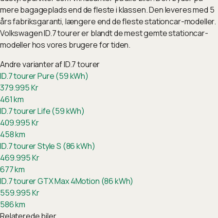
mere bagageplads end de fleste i klassen. Den leveres med 5
års fabriksgaranti, længere end de fleste stationcar-modeller.
Volkswagen ID.7 tourer er blandt de mest gemte stationcar-
modeller hos vores brugere for tiden.
Andre varianter af
ID.7 tourer
ID.7 tourer Pure (59 kWh)
379.995
Kr
461
km
ID.7 tourer Life (59 kWh)
409.995
Kr
458
km
ID.7 tourer Style S (86 kWh)
469.995
Kr
677
km
ID.7 tourer GTX Max 4Motion (86 kWh)
559.995
Kr
586
km
Relaterede biler