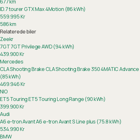
677
km
ID.7 tourer GTX Max 4Motion (86 kWh)
559.995
Kr
586
km
Relaterede biler
Zeekr
7GT
7GT Privilege AWD (94 kWh)
439.900
Kr
Mercedes
CLA Shooting Brake
CLA Shooting Brake 350 4MATIC Advance
(85 kWh)
469.946
Kr
NIO
ET5 Touring
ET5 Touring Long Range (90 kWh)
399.900
Kr
Audi
A6 e-tron Avant
A6 e-tron Avant S Line plus (75.8 kWh)
534.990
Kr
BMW