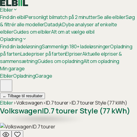
Elbiler
Find din elbil
Personligt bilmatch på 2 minutter
Se alle elbiler
Søg
& filtrér alle modeller
Datadyk
Dybe analyser af enkelte
elbiler
Guides om elbiler
Alt om at vælge elbil
Opladning
Find din ladeløsning
Sammenlign 180+ ladeløsninger
Opladning
på farten
Ladepriser på farten
Elpriser
Aktuelle elpriser &
sammensætning
Guides om opladning
Alt om opladning
Min garage
Elbiler
Opladning
Garage
←
Tilbage til resultater
Elbiler
›
Volkswagen
›
ID.7 tourer
›
ID.7 tourer Style (77 kWh)
Volkswagen
ID.7 tourer Style (77 kWh)