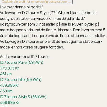
Opdatér din profil for en personlig udstyrsscore →
Hvem er denne bil god til?
Volkswagen ID.7 tourer Style (77 kWh) er blandt de bedst
udstyrede stationcar-modeller med 33 ud af de 37
udstyrspunkter som vi indsamler på alle biler. Den byder på
mere bagageplads end de fleste i klassen. Den leveres med 5
års fabriksgaranti, længere end de fleste stationcar-modeller.
Volkswagen ID.7 tourer er blandt de mest gemte stationcar-
modeller hos vores brugere for tiden.
Andre varianter af
ID.7 tourer
ID.7 tourer Pure (59 kWh)
379.995
Kr
461
km
ID.7 tourer Life (59 kWh)
409.995
Kr
458
km
ID.7 tourer Style S (86 kWh)
469.995
Kr