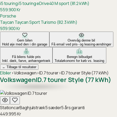
i5 touring
i5 touring eDrive40 M sport (81.2 kWh)
559.900
Kr
Porsche
Taycan
Taycan Sport Turismo (82.3 kWh)
939.900
Kr
Gem bilen
Overvåg denne bil
Hold øje med den i din garage
Få email ved pris- og leasing-ændringer
Få bilens fulde pris
Beregn bilbudget
Inkl. dæk, farve, anhængertræk
Totaløkonomi for køb vs. leasing
←
Tilbage til resultater
Elbiler
›
Volkswagen
›
ID.7 tourer
›
ID.7 tourer Style (77 kWh)
Volkswagen
ID.7 tourer Style (77 kWh)
Stationcar
Baghjulstræk
5
sæder
5
års garanti
449.995
Kr