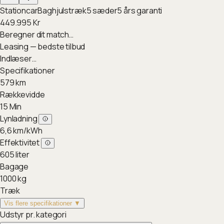
Stationcar
Baghjulstræk
5
sæder
5
års garanti
449.995
Kr
Beregner dit match…
Leasing — bedste tilbud
Indlæser…
Specifikationer
579
km
Rækkevidde
15
Min
Lynladning
6,6
km/kWh
Effektivitet
605
liter
Bagage
1000
kg
Træk
Vis flere specifikationer ▼
Udstyr pr. kategori