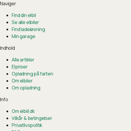
Naviger
Find din elbil
Se alle elbiler
Find ladeløsning
Min garage
Indhold
Alle artikler
Elpriser
Opladning på farten
Om elbiler
Om opladning
Info
Om elbiil.dk
Vilkår & betingelser
Privatlivspolitik