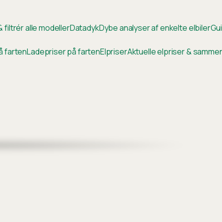
 filtrér alle modeller
Datadyk
Dybe analyser af enkelte elbiler
Gui
å farten
Ladepriser på farten
Elpriser
Aktuelle elpriser & samm