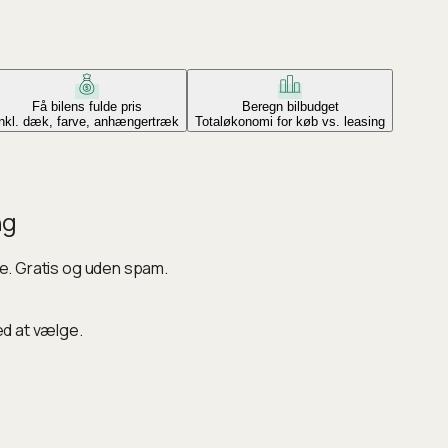
Få bilens fulde pris
Beregn bilbudget
Inkl. dæk, farve, anhængertræk
Totaløkonomi for køb vs. leasing
ng
ke. Gratis og uden spam.
ed at vælge.