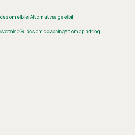
des om elbiler
Alt om at vælge elbil
ensætning
Guides om opladning
Alt om opladning