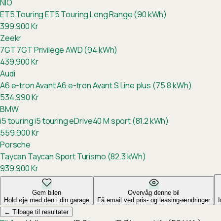
NIO
ET5 Touring
ET5 Touring Long Range (90 kWh)
399.900
Kr
Zeekr
7GT
7GT Privilege AWD (94 kWh)
439.900
Kr
Audi
A6 e-tron Avant
A6 e-tron Avant S Line plus (75.8 kWh)
534.990
Kr
BMW
i5 touring
i5 touring eDrive40 M sport (81.2 kWh)
559.900
Kr
Porsche
Taycan
Taycan Sport Turismo (82.3 kWh)
939.900
Kr
Gem bilen
Overvåg denne bil
Hold øje med den i din garage
Få email ved pris- og leasing-ændringer
←
Tilbage til resultater