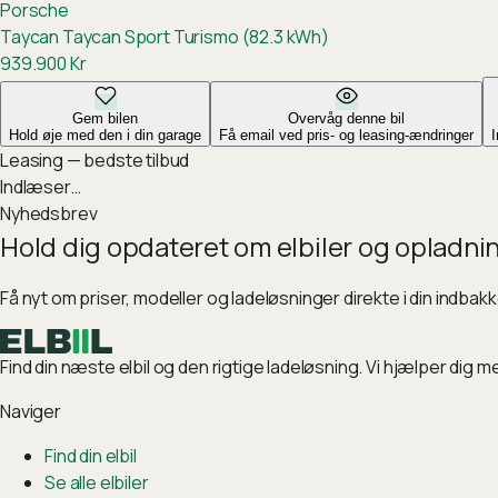
Porsche
Taycan
Taycan Sport Turismo (82.3 kWh)
939.900
Kr
Gem bilen
Overvåg denne bil
Hold øje med den i din garage
Få email ved pris- og leasing-ændringer
Leasing — bedste tilbud
Indlæser…
Nyhedsbrev
Hold dig opdateret om elbiler og opladni
Få nyt om priser, modeller og ladeløsninger direkte i din indbak
Find din næste elbil og den rigtige ladeløsning. Vi hjælper dig m
Naviger
Find din elbil
Se alle elbiler