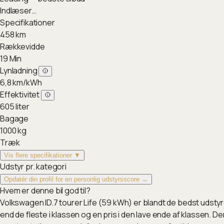
Indlæser…
Specifikationer
458
km
Rækkevidde
19
Min
Lynladning
6,8
km/kWh
Effektivitet
605
liter
Bagage
1000
kg
Træk
Vis flere specifikationer ▼
Udstyr pr. kategori
Opdatér din profil for en personlig udstyrsscore →
Hvem er denne bil god til?
Volkswagen ID.7 tourer Life (59 kWh) er blandt de bedst udsty
end de fleste i klassen og en pris i den lave ende af klassen. 