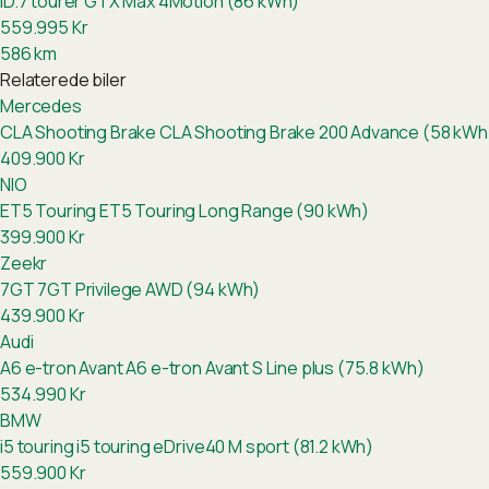
ID.7 tourer GTX Max 4Motion (86 kWh)
559.995
Kr
586
km
Relaterede biler
Mercedes
CLA Shooting Brake
CLA Shooting Brake 200 Advance (58 kWh
409.900
Kr
NIO
ET5 Touring
ET5 Touring Long Range (90 kWh)
399.900
Kr
Zeekr
7GT
7GT Privilege AWD (94 kWh)
439.900
Kr
Audi
A6 e-tron Avant
A6 e-tron Avant S Line plus (75.8 kWh)
534.990
Kr
BMW
i5 touring
i5 touring eDrive40 M sport (81.2 kWh)
559.900
Kr