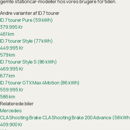
gemte stationcar-modeller hos vores brugere for tiden.
Andre varianter af
ID.7 tourer
ID.7 tourer Pure (59 kWh)
379.995
Kr
461
km
ID.7 tourer Style (77 kWh)
449.995
Kr
579
km
ID.7 tourer Style S (86 kWh)
469.995
Kr
677
km
ID.7 tourer GTX Max 4Motion (86 kWh)
559.995
Kr
586
km
Relaterede biler
Mercedes
CLA Shooting Brake
CLA Shooting Brake 200 Advance (58 kWh
409.900
Kr