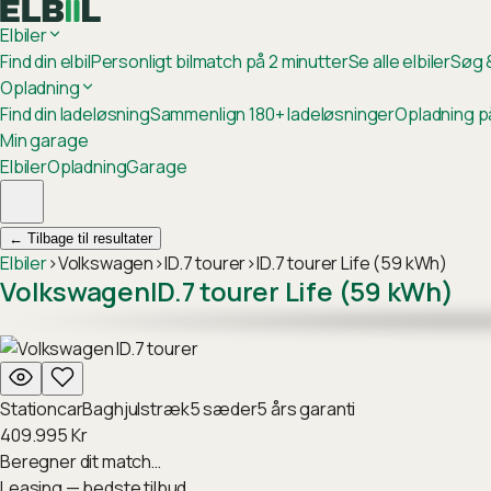
Elbiler
Find din elbil
Personligt bilmatch på 2 minutter
Se alle elbiler
Søg &
Opladning
Find din ladeløsning
Sammenlign 180+ ladeløsninger
Opladning p
Min garage
Elbiler
Opladning
Garage
←
Tilbage til resultater
Elbiler
›
Volkswagen
›
ID.7 tourer
›
ID.7 tourer Life (59 kWh)
Volkswagen
ID.7 tourer Life (59 kWh)
Stationcar
Baghjulstræk
5
sæder
5
års garanti
409.995
Kr
Beregner dit match…
Leasing — bedste tilbud