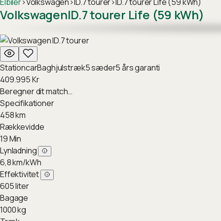
Elbiler
›
Volkswagen
›
ID.7 tourer
›
ID.7 tourer Life (59 kWh)
Volkswagen
ID.7 tourer Life (59 kWh)
Stationcar
Baghjulstræk
5
sæder
5
års garanti
409.995
Kr
Beregner dit match…
Specifikationer
458
km
Rækkevidde
19
Min
Lynladning
6,8
km/kWh
Effektivitet
605
liter
Bagage
1000
kg