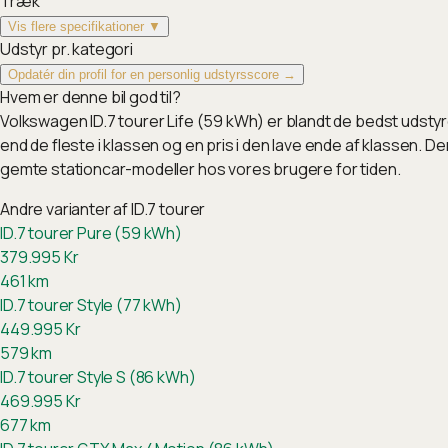
Træk
Vis flere specifikationer ▼
Udstyr pr. kategori
Opdatér din profil for en personlig udstyrsscore →
Hvem er denne bil god til?
Volkswagen ID.7 tourer Life (59 kWh) er blandt de bedst udsty
end de fleste i klassen og en pris i den lave ende af klassen. 
gemte stationcar-modeller hos vores brugere for tiden.
Andre varianter af
ID.7 tourer
ID.7 tourer Pure (59 kWh)
379.995
Kr
461
km
ID.7 tourer Style (77 kWh)
449.995
Kr
579
km
ID.7 tourer Style S (86 kWh)
469.995
Kr
677
km