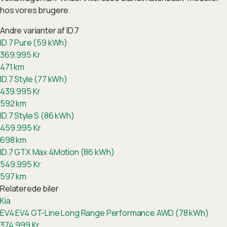
hos vores brugere.
Andre varianter af
ID.7
ID.7 Pure (59 kWh)
369.995
Kr
471
km
ID.7 Style (77 kWh)
439.995
Kr
592
km
ID.7 Style S (86 kWh)
459.995
Kr
698
km
ID.7 GTX Max 4Motion (86 kWh)
549.995
Kr
597
km
Relaterede biler
Kia
EV4
EV4 GT-Line Long Range Performance AWD (78 kWh)
374.999
Kr