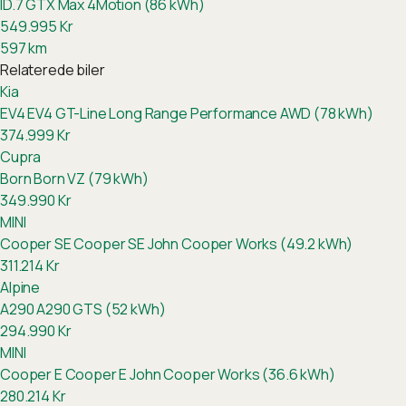
ID.7 GTX Max 4Motion (86 kWh)
549.995
Kr
597
km
Relaterede biler
Kia
EV4
EV4 GT-Line Long Range Performance AWD (78 kWh)
374.999
Kr
Cupra
Born
Born VZ (79 kWh)
349.990
Kr
MINI
Cooper SE
Cooper SE John Cooper Works (49.2 kWh)
311.214
Kr
Alpine
A290
A290 GTS (52 kWh)
294.990
Kr
MINI
Cooper E
Cooper E John Cooper Works (36.6 kWh)
280.214
Kr