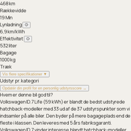
468
km
Rækkevidde
19
Min
Lynladning
6,9
km/kWh
Effektivitet
532
liter
Bagage
1000
kg
Træk
Vis flere specifikationer ▼
Udstyr pr. kategori
Opdatér din profil for en personlig udstyrsscore →
Hvem er denne bil god til?
Volkswagen ID.7 Life (59 kWh) er blandt de bedst udstyrede
hatchback-modeller med 33 ud af de 37 udstyrspunkter som vi
indsamler på alle biler. Den byder på mere bagageplads end de
fleste i klassen. Den leveres med 5 års fabriksgaranti.
Volkswagen ID.7 vinder interesse blandt hatchback-modeller