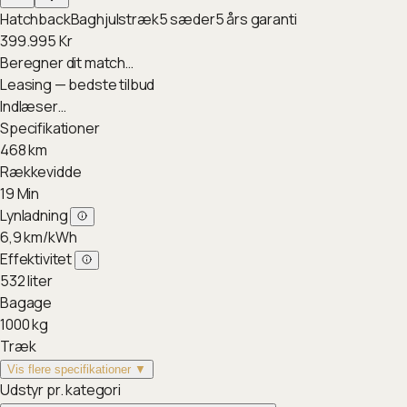
Hatchback
Baghjulstræk
5
sæder
5
års garanti
399.995
Kr
Beregner dit match…
Leasing — bedste tilbud
Indlæser…
Specifikationer
468
km
Rækkevidde
19
Min
Lynladning
6,9
km/kWh
Effektivitet
532
liter
Bagage
1000
kg
Træk
Vis flere specifikationer ▼
Udstyr pr. kategori