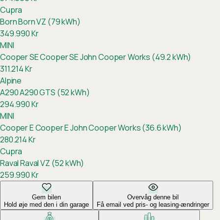
Cupra
Born
Born VZ (79 kWh)
349.990
Kr
MINI
Cooper SE
Cooper SE John Cooper Works (49.2 kWh)
311.214
Kr
Alpine
A290
A290 GTS (52 kWh)
294.990
Kr
MINI
Cooper E
Cooper E John Cooper Works (36.6 kWh)
280.214
Kr
Cupra
Raval
Raval VZ (52 kWh)
259.990
Kr
Gem bilen
Overvåg denne bil
Hold øje med den i din garage
Få email ved pris- og leasing-ændringer