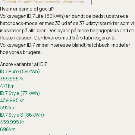
Opdatér din profil for en personlig udstyrsscore →
Hvem er denne bil god til?
Volkswagen ID.7 Life (59 kWh) er blandt de bedst udstyrede
hatchback-modeller med 33 ud af de 37 udstyrspunkter som vi
indsamler på alle biler. Den byder på mere bagageplads end de
fleste i klassen. Den leveres med 5 års fabriksgaranti.
Volkswagen ID.7 vinder interesse blandt hatchback-modeller
hos vores brugere.
Andre varianter af
ID.7
ID.7 Pure (59 kWh)
369.995
Kr
471
km
ID.7 Style (77 kWh)
439.995
Kr
592
km
ID.7 Style S (86 kWh)
459.995
Kr
698
km