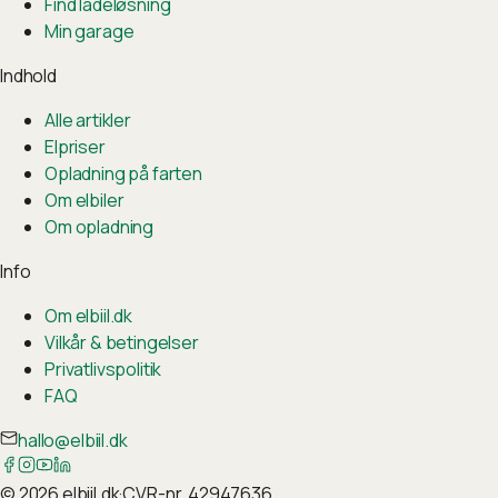
Find ladeløsning
Min garage
Indhold
Alle artikler
Elpriser
Opladning på farten
Om elbiler
Om opladning
Info
Om elbiil.dk
Vilkår & betingelser
Privatlivspolitik
FAQ
hallo@elbiil.dk
©
2026
elbiil.dk
·
CVR-nr. 42947636