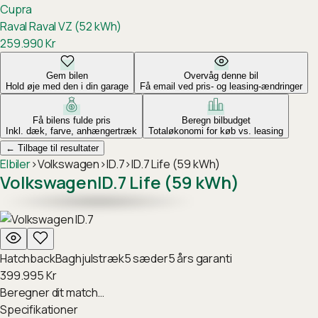
Cupra
Raval
Raval VZ (52 kWh)
259.990
Kr
Gem bilen
Overvåg denne bil
Hold øje med den i din garage
Få email ved pris- og leasing-ændringer
Få bilens fulde pris
Beregn bilbudget
Inkl. dæk, farve, anhængertræk
Totaløkonomi for køb vs. leasing
←
Tilbage til resultater
Elbiler
›
Volkswagen
›
ID.7
›
ID.7 Life (59 kWh)
Volkswagen
ID.7 Life (59 kWh)
Hatchback
Baghjulstræk
5
sæder
5
års garanti
399.995
Kr
Beregner dit match…
Specifikationer