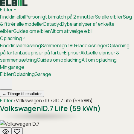
Elbiler
Find din elbil
Personligt bilmatch på 2 minutter
Se alle elbiler
Søg
& filtrér alle modeller
Datadyk
Dybe analyser af enkelte
elbiler
Guides om elbiler
Alt om at vælge elbil
Opladning
Find din ladeløsning
Sammenlign 180+ ladeløsninger
Opladning
på farten
Ladepriser på farten
Elpriser
Aktuelle elpriser &
sammensætning
Guides om opladning
Alt om opladning
Min garage
Elbiler
Opladning
Garage
←
Tilbage til resultater
Elbiler
›
Volkswagen
›
ID.7
›
ID.7 Life (59 kWh)
Volkswagen
ID.7 Life (59 kWh)