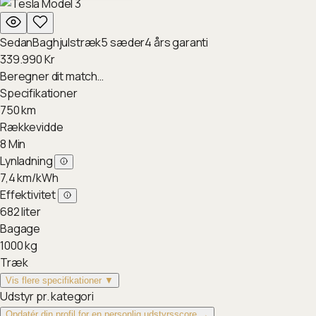
Sedan
Baghjulstræk
5
sæder
4
års garanti
339.990
Kr
Beregner dit match…
Specifikationer
750
km
Rækkevidde
8
Min
Lynladning
7,4
km/kWh
Effektivitet
682
liter
Bagage
1000
kg
Træk
Vis flere specifikationer ▼
Udstyr pr. kategori
Opdatér din profil for en personlig udstyrsscore →