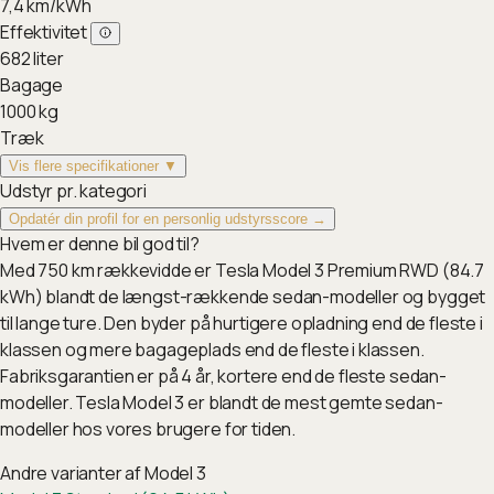
7,4
km/kWh
Effektivitet
682
liter
Bagage
1000
kg
Træk
Vis flere specifikationer ▼
Udstyr pr. kategori
Opdatér din profil for en personlig udstyrsscore →
Hvem er denne bil god til?
Med 750 km rækkevidde er Tesla Model 3 Premium RWD (84.7
kWh) blandt de længst-rækkende sedan-modeller og bygget
til lange ture. Den byder på hurtigere opladning end de fleste i
klassen og mere bagageplads end de fleste i klassen.
Fabriksgarantien er på 4 år, kortere end de fleste sedan-
modeller. Tesla Model 3 er blandt de mest gemte sedan-
modeller hos vores brugere for tiden.
Andre varianter af
Model 3