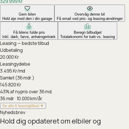
329.999
Kr
Gem bilen
Overvåg denne bil
Hold øje med den i din garage
Få email ved pris- og leasing-ændringer
Få bilens fulde pris
Beregn bilbudget
Inkl. dæk, farve, anhængertræk
Totaløkonomi for køb vs. leasing
Leasing — bedste tilbud
Udbetaling
20.000
Kr
Leasingydelse
3.495
Kr/md
Samlet (36 mdr.)
145.820
Kr
43
%
af nypris over 36 md.
36
mdr ·
10.000
km/år
Se alle 6 leasingtilbud ▼
Nyhedsbrev
Hold dig opdateret om elbiler og