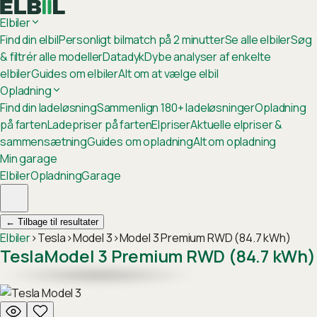
Elbiler
Find din elbil
Personligt bilmatch på 2 minutter
Se alle elbiler
Søg
& filtrér alle modeller
Datadyk
Dybe analyser af enkelte
elbiler
Guides om elbiler
Alt om at vælge elbil
Opladning
Find din ladeløsning
Sammenlign 180+ ladeløsninger
Opladning
på farten
Ladepriser på farten
Elpriser
Aktuelle elpriser &
sammensætning
Guides om opladning
Alt om opladning
Min garage
Elbiler
Opladning
Garage
←
Tilbage til resultater
Elbiler
›
Tesla
›
Model 3
›
Model 3 Premium RWD (84.7 kWh)
Tesla
Model 3 Premium RWD (84.7 kWh)