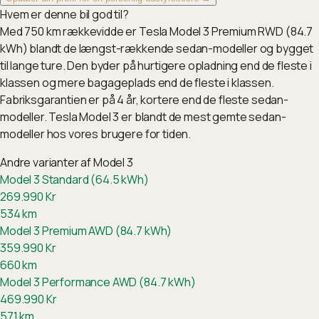
Hvem er denne bil god til?
Med 750 km rækkevidde er Tesla Model 3 Premium RWD (84.7
kWh) blandt de længst-rækkende sedan-modeller og bygget
til lange ture. Den byder på hurtigere opladning end de fleste i
klassen og mere bagageplads end de fleste i klassen.
Fabriksgarantien er på 4 år, kortere end de fleste sedan-
modeller. Tesla Model 3 er blandt de mest gemte sedan-
modeller hos vores brugere for tiden.
Andre varianter af
Model 3
Model 3 Standard (64.5 kWh)
269.990
Kr
534
km
Model 3 Premium AWD (84.7 kWh)
359.990
Kr
660
km
Model 3 Performance AWD (84.7 kWh)
469.990
Kr
571
km