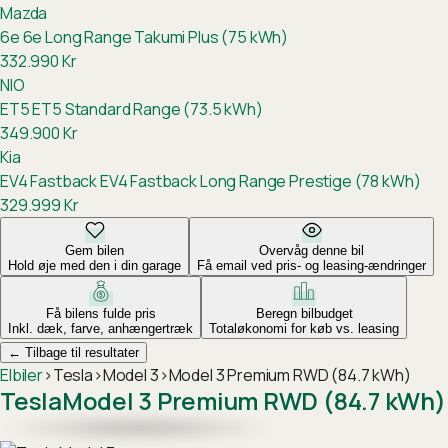
Mazda
6e
6e Long Range Takumi Plus (75 kWh)
332.990
Kr
NIO
ET5
ET5 Standard Range (73.5 kWh)
349.900
Kr
Kia
EV4 Fastback
EV4 Fastback Long Range Prestige (78 kWh)
329.999
Kr
Gem bilen
Overvåg denne bil
Hold øje med den i din garage
Få email ved pris- og leasing-ændringer
Få bilens fulde pris
Beregn bilbudget
Inkl. dæk, farve, anhængertræk
Totaløkonomi for køb vs. leasing
←
Tilbage til resultater
Elbiler
›
Tesla
›
Model 3
›
Model 3 Premium RWD (84.7 kWh)
Tesla
Model 3 Premium RWD (84.7 kWh)