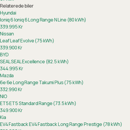
Relaterede biler
Hyundai
Ioniq 6
Ioniq 6 Long Range N Line (80 kWh)
339.995
Kr
Nissan
Leaf
Leaf Evolve (75 kWh)
339.900
Kr
BYD
SEAL
SEAL Excellence (82.5 kWh)
344.995
Kr
Mazda
6e
6e Long Range Takumi Plus (75 kWh)
332.990
Kr
NIO
ET5
ET5 Standard Range (73.5 kWh)
349.900
Kr
Kia
EV4 Fastback
EV4 Fastback Long Range Prestige (78 kWh)