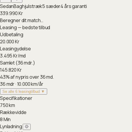
Sedan
Baghjulstræk
5
sæder
4
års garanti
339.990
Kr
Beregner dit match…
Leasing — bedste tilbud
Udbetaling
20.000
Kr
Leasingydelse
3.495
Kr/md
Samlet (36 mdr.)
145.820
Kr
43
%
af nypris over 36 md.
36
mdr ·
10.000
km/år
Se alle 6 leasingtilbud ▼
Specifikationer
750
km
Rækkevidde
8
Min
Lynladning