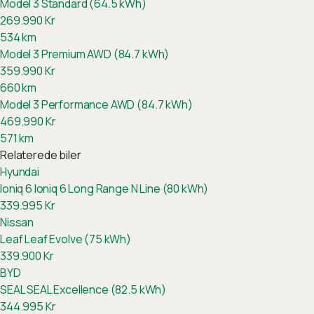
Model 3 Standard (64.5 kWh)
269.990
Kr
534
km
Model 3 Premium AWD (84.7 kWh)
359.990
Kr
660
km
Model 3 Performance AWD (84.7 kWh)
469.990
Kr
571
km
Relaterede biler
Hyundai
Ioniq 6
Ioniq 6 Long Range N Line (80 kWh)
339.995
Kr
Nissan
Leaf
Leaf Evolve (75 kWh)
339.900
Kr
BYD
SEAL
SEAL Excellence (82.5 kWh)
344.995
Kr