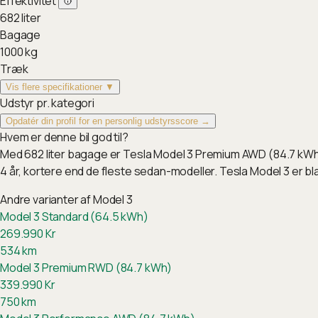
Effektivitet
682
liter
Bagage
1000
kg
Træk
Vis flere specifikationer ▼
Udstyr pr. kategori
Opdatér din profil for en personlig udstyrsscore →
Hvem er denne bil god til?
Med 682 liter bagage er Tesla Model 3 Premium AWD (84.7 kWh)
4 år, kortere end de fleste sedan-modeller. Tesla Model 3 er 
Andre varianter af
Model 3
Model 3 Standard (64.5 kWh)
269.990
Kr
534
km
Model 3 Premium RWD (84.7 kWh)
339.990
Kr
750
km