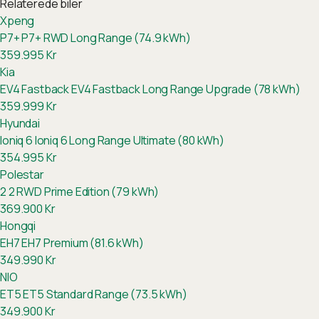
Relaterede biler
Xpeng
P7+
P7+ RWD Long Range (74.9 kWh)
359.995
Kr
Kia
EV4 Fastback
EV4 Fastback Long Range Upgrade (78 kWh)
359.999
Kr
Hyundai
Ioniq 6
Ioniq 6 Long Range Ultimate (80 kWh)
354.995
Kr
Polestar
2
2 RWD Prime Edition (79 kWh)
369.900
Kr
Hongqi
EH7
EH7 Premium (81.6 kWh)
349.990
Kr
NIO
ET5
ET5 Standard Range (73.5 kWh)
349.900
Kr