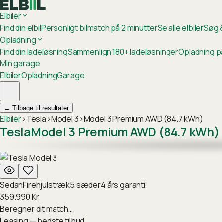
Elbiler
Find din elbil
Personligt bilmatch på 2 minutter
Se alle elbiler
Søg &
Opladning
Find din ladeløsning
Sammenlign 180+ ladeløsninger
Opladning p
Min garage
Elbiler
Opladning
Garage
←
Tilbage til resultater
Elbiler
›
Tesla
›
Model 3
›
Model 3 Premium AWD (84.7 kWh)
Tesla
Model 3 Premium AWD (84.7 kWh)
Sedan
Firehjulstræk
5
sæder
4
års garanti
359.990
Kr
Beregner dit match…
Leasing — bedste tilbud