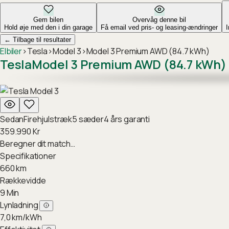
Gem bilen
Overvåg denne bil
Hold øje med den i din garage
Få email ved pris- og leasing-ændringer
←
Tilbage til resultater
Elbiler
›
Tesla
›
Model 3
›
Model 3 Premium AWD (84.7 kWh)
Tesla
Model 3 Premium AWD (84.7 kWh)
Sedan
Firehjulstræk
5
sæder
4
års garanti
359.990
Kr
Beregner dit match…
Specifikationer
660
km
Rækkevidde
9
Min
Lynladning
7,0
km/kWh