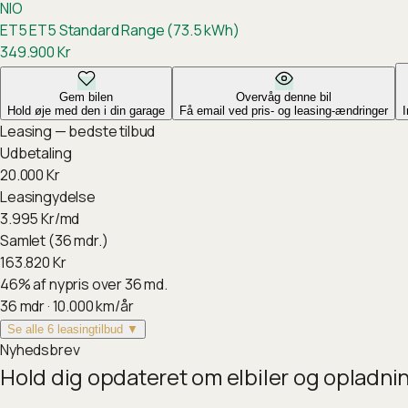
NIO
ET5
ET5 Standard Range (73.5 kWh)
349.900
Kr
Gem bilen
Overvåg denne bil
Hold øje med den i din garage
Få email ved pris- og leasing-ændringer
Leasing — bedste tilbud
Udbetaling
20.000
Kr
Leasingydelse
3.995
Kr/md
Samlet (36 mdr.)
163.820
Kr
46
%
af nypris over 36 md.
36
mdr ·
10.000
km/år
Se alle 6 leasingtilbud ▼
Nyhedsbrev
Hold dig opdateret om elbiler og opladni