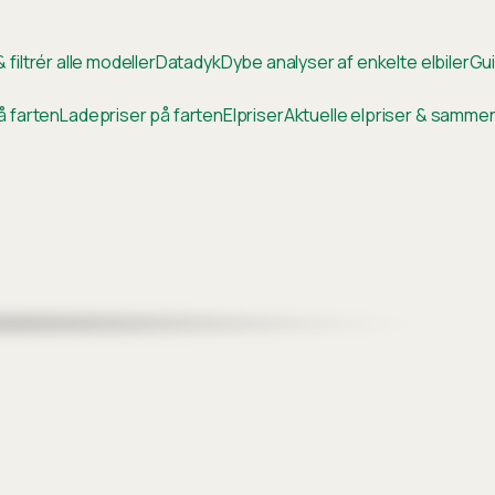
 filtrér alle modeller
Datadyk
Dybe analyser af enkelte elbiler
Gui
å farten
Ladepriser på farten
Elpriser
Aktuelle elpriser & samm