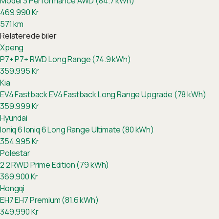
Model 3 Performance AWD (84.7 kWh)
469.990
Kr
571
km
Relaterede biler
Xpeng
P7+
P7+ RWD Long Range (74.9 kWh)
359.995
Kr
Kia
EV4 Fastback
EV4 Fastback Long Range Upgrade (78 kWh)
359.999
Kr
Hyundai
Ioniq 6
Ioniq 6 Long Range Ultimate (80 kWh)
354.995
Kr
Polestar
2
2 RWD Prime Edition (79 kWh)
369.900
Kr
Hongqi
EH7
EH7 Premium (81.6 kWh)
349.990
Kr