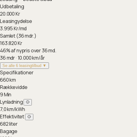
Udbetaling
20.000
Kr
Leasingydelse
3.995
Kr/md
Samlet (36 mdr.)
163.820
Kr
46
%
af nypris over 36 md.
36
mdr ·
10.000
km/år
Se alle 6 leasingtilbud ▼
Specifikationer
660
km
Rækkevidde
9
Min
Lynladning
7,0
km/kWh
Effektivitet
682
liter
Bagage