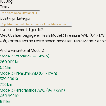
1000
kg
Træk
Vis flere specifikationer ▼
Udstyr pr. kategori
Opdatér din profil for en personlig udstyrsscore →
Hvem er denne bil god til?
Med 682 liter bagage er Tesla Model 3 Premium AWD (84.7 kWh)
4 år, kortere end de fleste sedan-modeller. Tesla Model 3 er 
Andre varianter af
Model 3
Model 3 Standard (64.5 kWh)
269.990
Kr
534
km
Model 3 Premium RWD (84.7 kWh)
339.990
Kr
750
km
Model 3 Performance AWD (84.7 kWh)
469.990
Kr
571
km