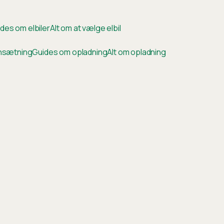
des om elbiler
Alt om at vælge elbil
ensætning
Guides om opladning
Alt om opladning