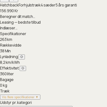
Hatchback
Forhjulstræk
4
sæder
5
års garanti
156.990
Kr
Beregner dit match…
Leasing — bedste tilbud
Indlæser…
Specifikationer
263
km
Rækkevidde
38
Min
Lynladning
8,2
km/kWh
Effektivitet
360
liter
Bagage
0
kg
Træk
Vis flere specifikationer ▼
Udstyr pr. kategori