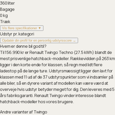
360
liter
Bagage
0
kg
Træk
Vis flere specifikationer ▼
Udstyr pr. kategori
Opdatér din profil for en personlig udstyrsscore →
Hvem er denne bil god til?
Til 156.990 kr er Renault Twingo Techno (27.5 kWh) blandt de
mest prisvenlige hatchback-modeller. Rækkevidden på 263 km
ligger i den korte ende for klassen, så regn med lidt flere
ladestop på de lange ture. Udstyrsmæssigt ligger den lavt for
klassen med 11 ud af de 37 udstyrspunkter som vi indsamler på
alle biler, så en dyrere variant af modellen kan være værd at
overveje hvis udstyr betyder meget for dig. Den leveres med 5
års fabriksgaranti. Renault Twingo vinder interesse blandt
hatchback-modeller hos vores brugere.
Andre varianter af
Twingo