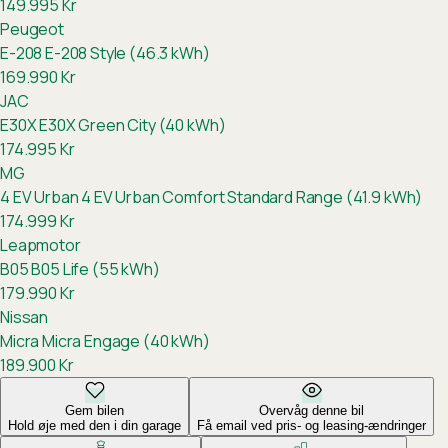
149.995
Kr
Peugeot
E-208
E-208 Style (46.3 kWh)
169.990
Kr
JAC
E30X
E30X Green City (40 kWh)
174.995
Kr
MG
4 EV Urban
4 EV Urban Comfort Standard Range (41.9 kWh)
174.999
Kr
Leapmotor
B05
B05 Life (55 kWh)
179.990
Kr
Nissan
Micra
Micra Engage (40 kWh)
189.900
Kr
Gem bilen
Overvåg denne bil
Hold øje med den i din garage
Få email ved pris- og leasing-ændringer