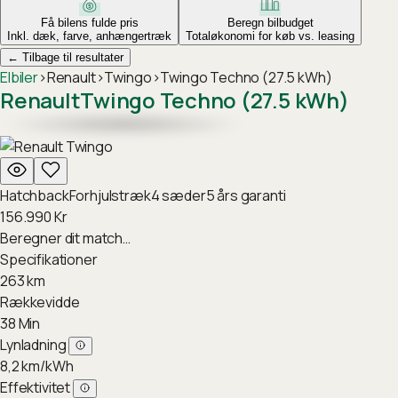
Få bilens fulde pris
Beregn bilbudget
Inkl. dæk, farve, anhængertræk
Totaløkonomi for køb vs. leasing
←
Tilbage til resultater
Elbiler
›
Renault
›
Twingo
›
Twingo Techno (27.5 kWh)
Renault
Twingo Techno (27.5 kWh)
Hatchback
Forhjulstræk
4
sæder
5
års garanti
156.990
Kr
Beregner dit match…
Specifikationer
263
km
Rækkevidde
38
Min
Lynladning
8,2
km/kWh
Effektivitet