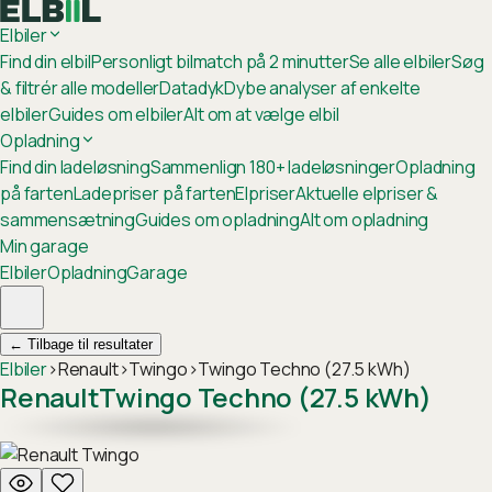
Elbiler
Find din elbil
Personligt bilmatch på 2 minutter
Se alle elbiler
Søg
& filtrér alle modeller
Datadyk
Dybe analyser af enkelte
elbiler
Guides om elbiler
Alt om at vælge elbil
Opladning
Find din ladeløsning
Sammenlign 180+ ladeløsninger
Opladning
på farten
Ladepriser på farten
Elpriser
Aktuelle elpriser &
sammensætning
Guides om opladning
Alt om opladning
Min garage
Elbiler
Opladning
Garage
←
Tilbage til resultater
Elbiler
›
Renault
›
Twingo
›
Twingo Techno (27.5 kWh)
Renault
Twingo Techno (27.5 kWh)