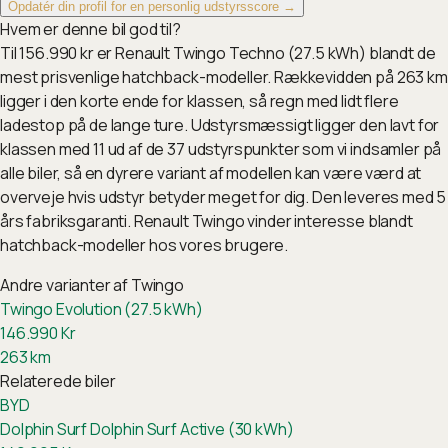
Opdatér din profil for en personlig udstyrsscore →
Hvem er denne bil god til?
Til 156.990 kr er Renault Twingo Techno (27.5 kWh) blandt de
mest prisvenlige hatchback-modeller. Rækkevidden på 263 km
ligger i den korte ende for klassen, så regn med lidt flere
ladestop på de lange ture. Udstyrsmæssigt ligger den lavt for
klassen med 11 ud af de 37 udstyrspunkter som vi indsamler på
alle biler, så en dyrere variant af modellen kan være værd at
overveje hvis udstyr betyder meget for dig. Den leveres med 5
års fabriksgaranti. Renault Twingo vinder interesse blandt
hatchback-modeller hos vores brugere.
Andre varianter af
Twingo
Twingo Evolution (27.5 kWh)
146.990
Kr
263
km
Relaterede biler
BYD
Dolphin Surf
Dolphin Surf Active (30 kWh)