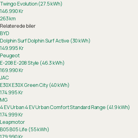
Twingo Evolution (27.5 kWh)
146.990
Kr
263
km
Relaterede biler
BYD
Dolphin Surf
Dolphin Surf Active (30 kWh)
149.995
Kr
Peugeot
E-208
E-208 Style (46.3 kWh)
169.990
Kr
JAC
E30X
E30X Green City (40 kWh)
174.995
Kr
MG
4 EV Urban
4 EV Urban Comfort Standard Range (41.9 kWh)
174.999
Kr
Leapmotor
B05
B05 Life (55 kWh)
179.990
Kr