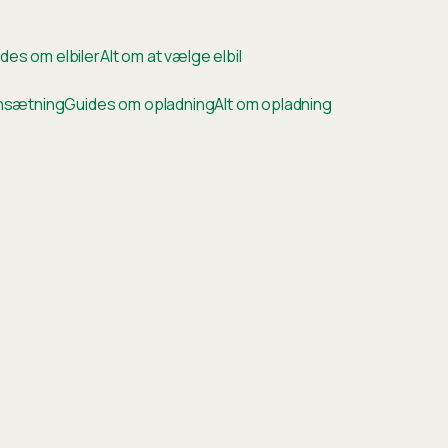
des om elbiler
Alt om at vælge elbil
ensætning
Guides om opladning
Alt om opladning