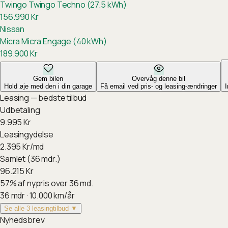
Twingo
Twingo Techno (27.5 kWh)
156.990
Kr
Nissan
Micra
Micra Engage (40 kWh)
189.900
Kr
Gem bilen
Overvåg denne bil
Hold øje med den i din garage
Få email ved pris- og leasing-ændringer
Leasing — bedste tilbud
Udbetaling
9.995
Kr
Leasingydelse
2.395
Kr/md
Samlet (36 mdr.)
96.215
Kr
57
%
af nypris over 36 md.
36
mdr ·
10.000
km/år
Se alle 3 leasingtilbud ▼
Nyhedsbrev