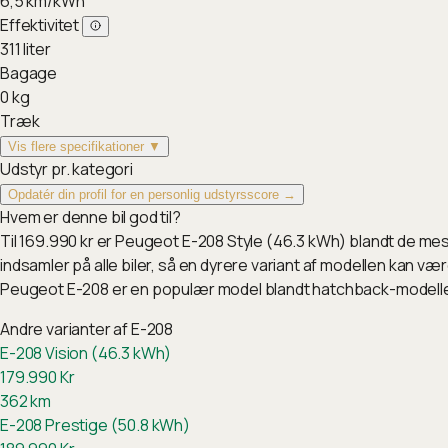
6,5
km/kWh
Effektivitet
311
liter
Bagage
0
kg
Træk
Vis flere specifikationer ▼
Udstyr pr. kategori
Opdatér din profil for en personlig udstyrsscore →
Hvem er denne bil god til?
Til 169.990 kr er Peugeot E-208 Style (46.3 kWh) blandt de me
indsamler på alle biler, så en dyrere variant af modellen kan v
Peugeot E-208 er en populær model blandt hatchback-modelle
Andre varianter af
E-208
E-208 Vision (46.3 kWh)
179.990
Kr
362
km
E-208 Prestige (50.8 kWh)