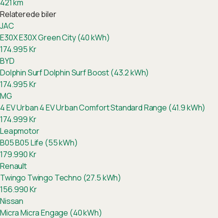
421
km
Relaterede biler
JAC
E30X
E30X Green City (40 kWh)
174.995
Kr
BYD
Dolphin Surf
Dolphin Surf Boost (43.2 kWh)
174.995
Kr
MG
4 EV Urban
4 EV Urban Comfort Standard Range (41.9 kWh)
174.999
Kr
Leapmotor
B05
B05 Life (55 kWh)
179.990
Kr
Renault
Twingo
Twingo Techno (27.5 kWh)
156.990
Kr
Nissan
Micra
Micra Engage (40 kWh)