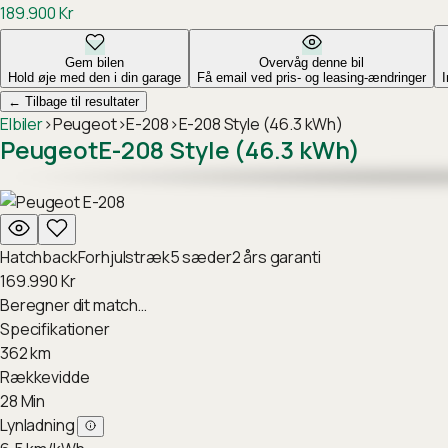
189.900
Kr
Gem bilen
Overvåg denne bil
Hold øje med den i din garage
Få email ved pris- og leasing-ændringer
←
Tilbage til resultater
Elbiler
›
Peugeot
›
E-208
›
E-208 Style (46.3 kWh)
Peugeot
E-208 Style (46.3 kWh)
Hatchback
Forhjulstræk
5
sæder
2
års garanti
169.990
Kr
Beregner dit match…
Specifikationer
362
km
Rækkevidde
28
Min
Lynladning