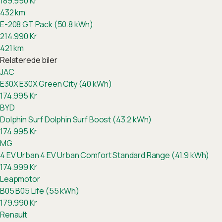
189.990
Kr
432
km
E-208 GT Pack (50.8 kWh)
214.990
Kr
421
km
Relaterede biler
JAC
E30X
E30X Green City (40 kWh)
174.995
Kr
BYD
Dolphin Surf
Dolphin Surf Boost (43.2 kWh)
174.995
Kr
MG
4 EV Urban
4 EV Urban Comfort Standard Range (41.9 kWh)
174.999
Kr
Leapmotor
B05
B05 Life (55 kWh)
179.990
Kr
Renault