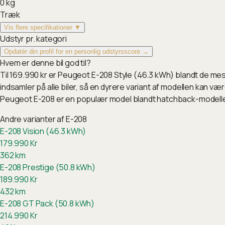
0
kg
Træk
Vis flere specifikationer ▼
Udstyr pr. kategori
Opdatér din profil for en personlig udstyrsscore →
Hvem er denne bil god til?
Til 169.990 kr er Peugeot E-208 Style (46.3 kWh) blandt de me
indsamler på alle biler, så en dyrere variant af modellen kan v
Peugeot E-208 er en populær model blandt hatchback-modelle
Andre varianter af
E-208
E-208 Vision (46.3 kWh)
179.990
Kr
362
km
E-208 Prestige (50.8 kWh)
189.990
Kr
432
km
E-208 GT Pack (50.8 kWh)
214.990
Kr