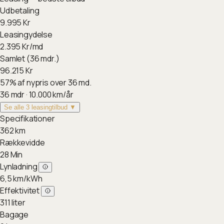
Udbetaling
9.995
Kr
Leasingydelse
2.395
Kr/md
Samlet (36 mdr.)
96.215
Kr
57
%
af nypris over 36 md.
36
mdr ·
10.000
km/år
Se alle 3 leasingtilbud ▼
Specifikationer
362
km
Rækkevidde
28
Min
Lynladning
6,5
km/kWh
Effektivitet
311
liter
Bagage