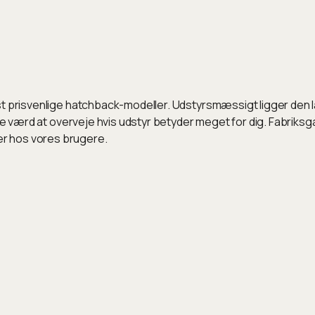
st prisvenlige hatchback-modeller. Udstyrsmæssigt ligger den l
ære værd at overveje hvis udstyr betyder meget for dig. Fabriksg
r hos vores brugere.