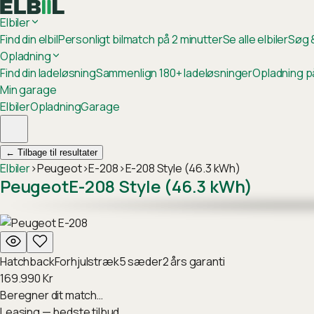
Elbiler
Find din elbil
Personligt bilmatch på 2 minutter
Se alle elbiler
Søg &
Opladning
Find din ladeløsning
Sammenlign 180+ ladeløsninger
Opladning p
Min garage
Elbiler
Opladning
Garage
←
Tilbage til resultater
Elbiler
›
Peugeot
›
E-208
›
E-208 Style (46.3 kWh)
Peugeot
E-208 Style (46.3 kWh)
Hatchback
Forhjulstræk
5
sæder
2
års garanti
169.990
Kr
Beregner dit match…
Leasing — bedste tilbud