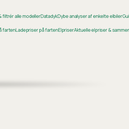
 filtrér alle modeller
Datadyk
Dybe analyser af enkelte elbiler
Gui
å farten
Ladepriser på farten
Elpriser
Aktuelle elpriser & samm