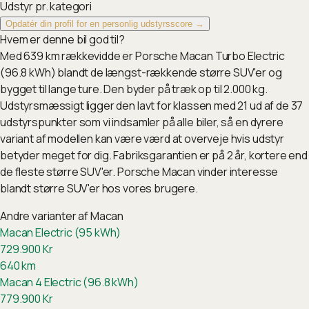
Udstyr pr. kategori
Opdatér din profil for en personlig udstyrsscore →
Hvem er denne bil god til?
Med 639 km rækkevidde er Porsche Macan Turbo Electric
(96.8 kWh) blandt de længst-rækkende større SUV'er og
bygget til lange ture. Den byder på træk op til 2.000 kg.
Udstyrsmæssigt ligger den lavt for klassen med 21 ud af de 37
udstyrspunkter som vi indsamler på alle biler, så en dyrere
variant af modellen kan være værd at overveje hvis udstyr
betyder meget for dig. Fabriksgarantien er på 2 år, kortere end
de fleste større SUV'er. Porsche Macan vinder interesse
blandt større SUV'er hos vores brugere.
Andre varianter af
Macan
Macan Electric (95 kWh)
729.900
Kr
640
km
Macan 4 Electric (96.8 kWh)
779.900
Kr