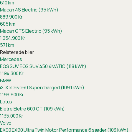
610
km
Macan 4S Electric (95 kWh)
889.900
Kr
605
km
Macan GTS Electric (95 kWh)
1.054.900
Kr
571
km
Relaterede biler
Mercedes
EQS SUV
EQS SUV 450 4MATIC (118 kWh)
1.194.300
Kr
BMW
iX
iX xDrive60 Supercharged (109.1 kWh)
1.199.900
Kr
Lotus
Eletre
Eletre 600 GT (109 kWh)
1.135.000
Kr
Volvo
EX90
EX90 Ultra Twin Motor Performance 6 sæder (103 kWh)