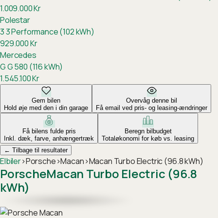
1.009.000
Kr
Polestar
3
3 Performance (102 kWh)
929.000
Kr
Mercedes
G
G 580 (116 kWh)
1.545.100
Kr
Gem bilen
Overvåg denne bil
Hold øje med den i din garage
Få email ved pris- og leasing-ændringer
Få bilens fulde pris
Beregn bilbudget
Inkl. dæk, farve, anhængertræk
Totaløkonomi for køb vs. leasing
←
Tilbage til resultater
Elbiler
›
Porsche
›
Macan
›
Macan Turbo Electric (96.8 kWh)
Porsche
Macan Turbo Electric (96.8
kWh)