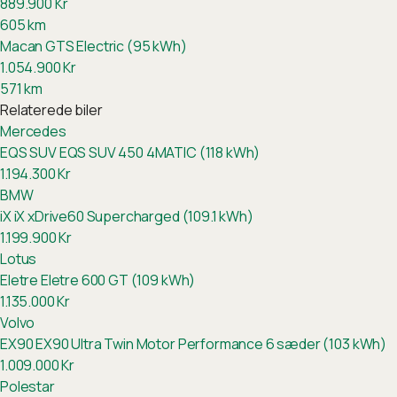
889.900
Kr
605
km
Macan GTS Electric (95 kWh)
1.054.900
Kr
571
km
Relaterede biler
Mercedes
EQS SUV
EQS SUV 450 4MATIC (118 kWh)
1.194.300
Kr
BMW
iX
iX xDrive60 Supercharged (109.1 kWh)
1.199.900
Kr
Lotus
Eletre
Eletre 600 GT (109 kWh)
1.135.000
Kr
Volvo
EX90
EX90 Ultra Twin Motor Performance 6 sæder (103 kWh)
1.009.000
Kr
Polestar