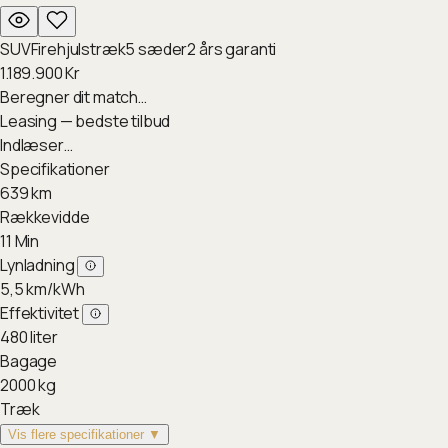
SUV
Firehjulstræk
5
sæder
2
års garanti
1.189.900
Kr
Beregner dit match…
Leasing — bedste tilbud
Indlæser…
Specifikationer
639
km
Rækkevidde
11
Min
Lynladning
5,5
km/kWh
Effektivitet
480
liter
Bagage
2000
kg
Træk
Vis flere specifikationer ▼