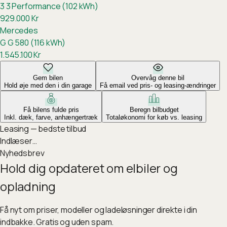
3
3 Performance (102 kWh)
929.000
Kr
Mercedes
G
G 580 (116 kWh)
1.545.100
Kr
Gem bilen
Overvåg denne bil
Hold øje med den i din garage
Få email ved pris- og leasing-ændringer
Få bilens fulde pris
Beregn bilbudget
Inkl. dæk, farve, anhængertræk
Totaløkonomi for køb vs. leasing
Leasing — bedste tilbud
Indlæser…
Nyhedsbrev
Hold dig opdateret om elbiler og
opladning
Få nyt om priser, modeller og ladeløsninger direkte i din
indbakke. Gratis og uden spam.