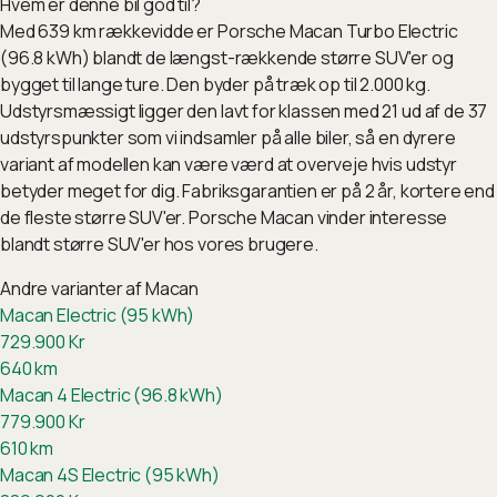
Hvem er denne bil god til?
Med 639 km rækkevidde er Porsche Macan Turbo Electric
(96.8 kWh) blandt de længst-rækkende større SUV'er og
bygget til lange ture. Den byder på træk op til 2.000 kg.
Udstyrsmæssigt ligger den lavt for klassen med 21 ud af de 37
udstyrspunkter som vi indsamler på alle biler, så en dyrere
variant af modellen kan være værd at overveje hvis udstyr
betyder meget for dig. Fabriksgarantien er på 2 år, kortere end
de fleste større SUV'er. Porsche Macan vinder interesse
blandt større SUV'er hos vores brugere.
Andre varianter af
Macan
Macan Electric (95 kWh)
729.900
Kr
640
km
Macan 4 Electric (96.8 kWh)
779.900
Kr
610
km
Macan 4S Electric (95 kWh)