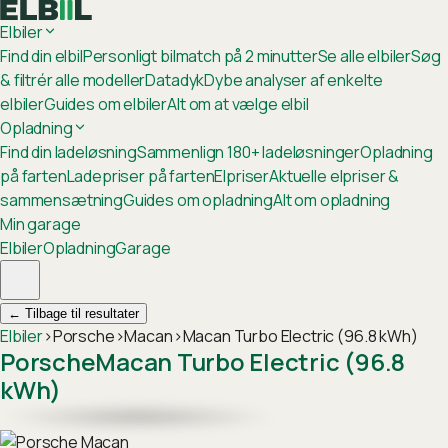
Elbiler
Find din elbil
Personligt bilmatch på 2 minutter
Se alle elbiler
Søg
& filtrér alle modeller
Datadyk
Dybe analyser af enkelte
elbiler
Guides om elbiler
Alt om at vælge elbil
Opladning
Find din ladeløsning
Sammenlign 180+ ladeløsninger
Opladning
på farten
Ladepriser på farten
Elpriser
Aktuelle elpriser &
sammensætning
Guides om opladning
Alt om opladning
Min garage
Elbiler
Opladning
Garage
←
Tilbage til resultater
Elbiler
›
Porsche
›
Macan
›
Macan Turbo Electric (96.8 kWh)
Porsche
Macan Turbo Electric (96.8
kWh)