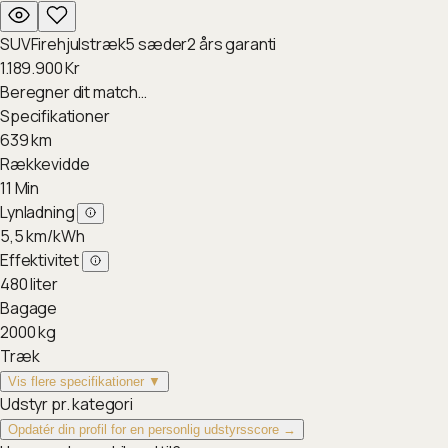
SUV
Firehjulstræk
5
sæder
2
års garanti
1.189.900
Kr
Beregner dit match…
Specifikationer
639
km
Rækkevidde
11
Min
Lynladning
5,5
km/kWh
Effektivitet
480
liter
Bagage
2000
kg
Træk
Vis flere specifikationer ▼
Udstyr pr. kategori
Opdatér din profil for en personlig udstyrsscore →