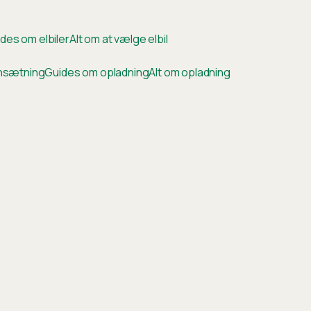
des om elbiler
Alt om at vælge elbil
ensætning
Guides om opladning
Alt om opladning