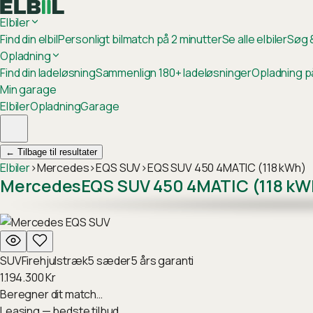
Elbiler
Find din elbil
Personligt bilmatch på 2 minutter
Se alle elbiler
Søg &
Opladning
Find din ladeløsning
Sammenlign 180+ ladeløsninger
Opladning p
Min garage
Elbiler
Opladning
Garage
←
Tilbage til resultater
Elbiler
›
Mercedes
›
EQS SUV
›
EQS SUV 450 4MATIC (118 kWh)
Mercedes
EQS SUV 450 4MATIC (118 kW
SUV
Firehjulstræk
5
sæder
5
års garanti
1.194.300
Kr
Beregner dit match…
Leasing — bedste tilbud