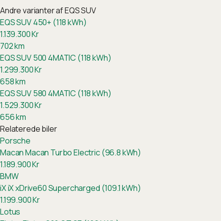
Andre varianter af
EQS SUV
EQS SUV 450+ (118 kWh)
1.139.300
Kr
702
km
EQS SUV 500 4MATIC (118 kWh)
1.299.300
Kr
658
km
EQS SUV 580 4MATIC (118 kWh)
1.529.300
Kr
656
km
Relaterede biler
Porsche
Macan
Macan Turbo Electric (96.8 kWh)
1.189.900
Kr
BMW
iX
iX xDrive60 Supercharged (109.1 kWh)
1.199.900
Kr
Lotus