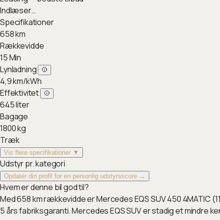
Indlæser…
Specifikationer
658
km
Rækkevidde
15
Min
Lynladning
4,9
km/kWh
Effektivitet
645
liter
Bagage
1800
kg
Træk
Vis flere specifikationer ▼
Udstyr pr. kategori
Opdatér din profil for en personlig udstyrsscore →
Hvem er denne bil god til?
Med 658 km rækkevidde er Mercedes EQS SUV 450 4MATIC (118 k
5 års fabriksgaranti. Mercedes EQS SUV er stadig et mindre ken