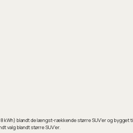
Wh) blandt de længst-rækkende større SUV'er og bygget til la
dt valg blandt større SUV'er.