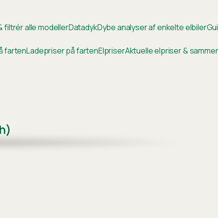
 filtrér alle modeller
Datadyk
Dybe analyser af enkelte elbiler
Gui
å farten
Ladepriser på farten
Elpriser
Aktuelle elpriser & samm
h)