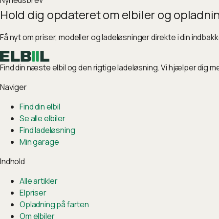
Nyhedsbrev
Hold dig opdateret om elbiler og opladni
Få nyt om priser, modeller og ladeløsninger direkte i din indbak
Find din næste elbil og den rigtige ladeløsning. Vi hjælper dig m
Naviger
Find din elbil
Se alle elbiler
Find ladeløsning
Min garage
Indhold
Alle artikler
Elpriser
Opladning på farten
Om elbiler