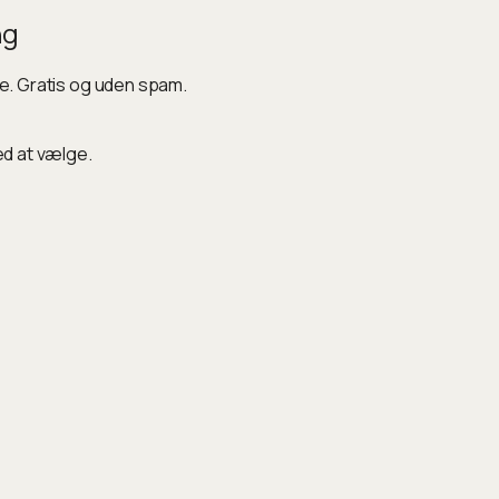
ng
ke. Gratis og uden spam.
ed at vælge.