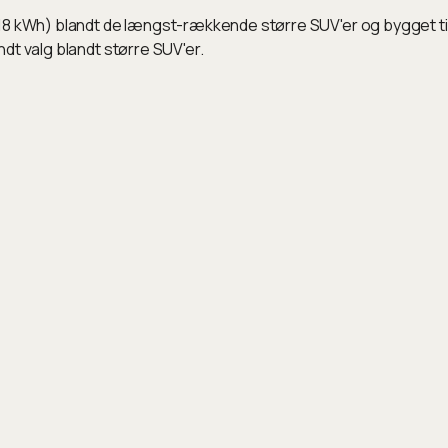
Wh) blandt de længst-rækkende større SUV'er og bygget til la
dt valg blandt større SUV'er.