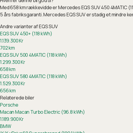
Hvem er denne bil god til?
Med 658 km rækkevidde er Mercedes EQS SUV 450 4MATIC (118 k
5 års fabriksgaranti. Mercedes EQS SUV er stadig et mindre ken
Andre varianter af
EQS SUV
EQS SUV 450+ (118 kWh)
1.139.300
Kr
702
km
EQS SUV 500 4MATIC (118 kWh)
1.299.300
Kr
658
km
EQS SUV 580 4MATIC (118 kWh)
1.529.300
Kr
656
km
Relaterede biler
Porsche
Macan
Macan Turbo Electric (96.8 kWh)
1.189.900
Kr
BMW