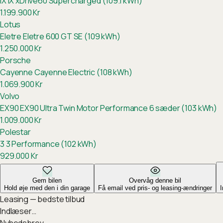
iX
iX xDrive60 Supercharged (109.1 kWh)
1.199.900
Kr
Lotus
Eletre
Eletre 600 GT SE (109 kWh)
1.250.000
Kr
Porsche
Cayenne
Cayenne Electric (108 kWh)
1.069.900
Kr
Volvo
EX90
EX90 Ultra Twin Motor Performance 6 sæder (103 kWh)
1.009.000
Kr
Polestar
3
3 Performance (102 kWh)
929.000
Kr
Gem bilen
Overvåg denne bil
Hold øje med den i din garage
Få email ved pris- og leasing-ændringer
Leasing — bedste tilbud
Indlæser…