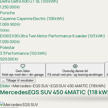
Eletre
Eletre 600 GT SE (109 kWh)
1.250.000
Kr
Porsche
Cayenne
Cayenne Electric (108 kWh)
1.069.900
Kr
Volvo
EX90
EX90 Ultra Twin Motor Performance 6 sæder (103 kWh)
1.009.000
Kr
Polestar
3
3 Performance (102 kWh)
929.000
Kr
Gem bilen
Overvåg denne bil
Hold øje med den i din garage
Få email ved pris- og leasing-ændringer
←
Tilbage til resultater
Elbiler
›
Mercedes
›
EQS SUV
›
EQS SUV 450 4MATIC (118 kWh)
Mercedes
EQS SUV 450 4MATIC (118 kW