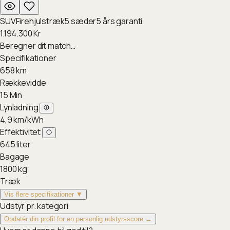
SUV
Firehjulstræk
5
sæder
5
års garanti
1.194.300
Kr
Beregner dit match…
Specifikationer
658
km
Rækkevidde
15
Min
Lynladning
4,9
km/kWh
Effektivitet
645
liter
Bagage
1800
kg
Træk
Vis flere specifikationer ▼
Udstyr pr. kategori
Opdatér din profil for en personlig udstyrsscore →