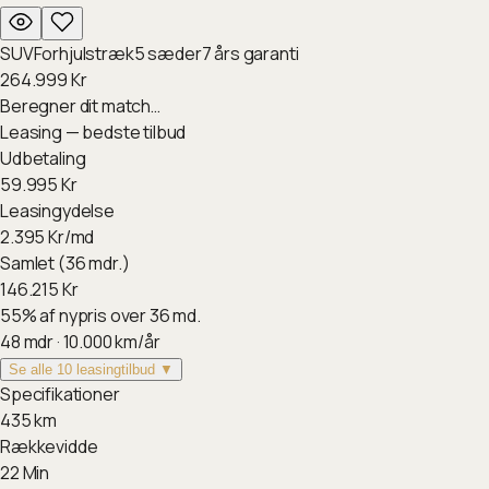
SUV
Forhjulstræk
5
sæder
7
års garanti
264.999
Kr
Beregner dit match…
Leasing — bedste tilbud
Udbetaling
59.995
Kr
Leasingydelse
2.395
Kr/md
Samlet (36 mdr.)
146.215
Kr
55
%
af nypris over 36 md.
48
mdr ·
10.000
km/år
Se alle 10 leasingtilbud ▼
Specifikationer
435
km
Rækkevidde
22
Min