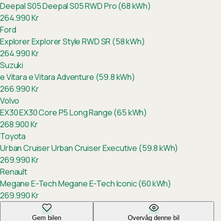
Deepal S05
Deepal S05 RWD Pro (68 kWh)
264.990
Kr
Ford
Explorer
Explorer Style RWD SR (58 kWh)
264.990
Kr
Suzuki
e Vitara
e Vitara Adventure (59.8 kWh)
266.990
Kr
Volvo
EX30
EX30 Core P5 Long Range (65 kWh)
268.900
Kr
Toyota
Urban Cruiser
Urban Cruiser Executive (59.8 kWh)
269.990
Kr
Renault
Megane E-Tech
Megane E-Tech Iconic (60 kWh)
269.990
Kr
Gem bilen
Overvåg denne bil