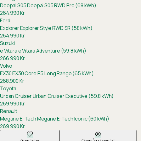
Deepal S05
Deepal S05 RWD Pro (68 kWh)
264.990
Kr
Ford
Explorer
Explorer Style RWD SR (58 kWh)
264.990
Kr
Suzuki
e Vitara
e Vitara Adventure (59.8 kWh)
266.990
Kr
Volvo
EX30
EX30 Core P5 Long Range (65 kWh)
268.900
Kr
Toyota
Urban Cruiser
Urban Cruiser Executive (59.8 kWh)
269.990
Kr
Renault
Megane E-Tech
Megane E-Tech Iconic (60 kWh)
269.990
Kr
Gem bilen
Overvåg denne bil