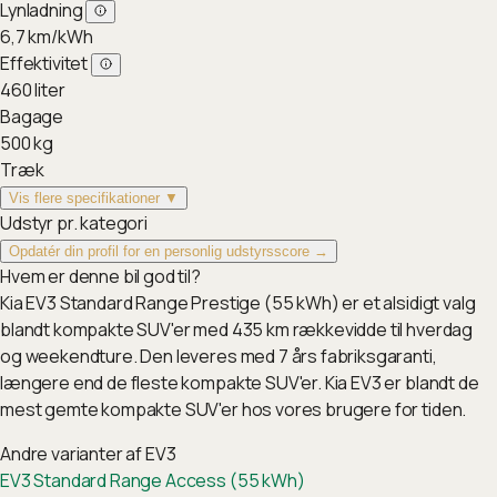
Lynladning
6,7
km/kWh
Effektivitet
460
liter
Bagage
500
kg
Træk
Vis flere specifikationer ▼
Udstyr pr. kategori
Opdatér din profil for en personlig udstyrsscore →
Hvem er denne bil god til?
Kia EV3 Standard Range Prestige (55 kWh) er et alsidigt valg
blandt kompakte SUV'er med 435 km rækkevidde til hverdag
og weekendture. Den leveres med 7 års fabriksgaranti,
længere end de fleste kompakte SUV'er. Kia EV3 er blandt de
mest gemte kompakte SUV'er hos vores brugere for tiden.
Andre varianter af
EV3
EV3 Standard Range Access (55 kWh)