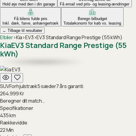
Hold øje med den i din garage
Få email ved pris- og leasing-ændringer
Få bilens fulde pris
Beregn bilbudget
Inkl. dæk, farve, anhængertræk
Totaløkonomi for køb vs. leasing
←
Tilbage til resultater
Elbiler
›
Kia
›
EV3
›
EV3 Standard Range Prestige (55 kWh)
Kia
EV3 Standard Range Prestige (55
kWh)
SUV
Forhjulstræk
5
sæder
7
års garanti
264.999
Kr
Beregner dit match…
Specifikationer
435
km
Rækkevidde
22
Min