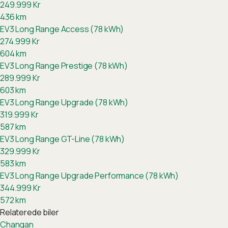
249.999
Kr
436
km
EV3 Long Range Access (78 kWh)
274.999
Kr
604
km
EV3 Long Range Prestige (78 kWh)
289.999
Kr
603
km
EV3 Long Range Upgrade (78 kWh)
319.999
Kr
587
km
EV3 Long Range GT-Line (78 kWh)
329.999
Kr
583
km
EV3 Long Range Upgrade Performance (78 kWh)
344.999
Kr
572
km
Relaterede biler
Changan