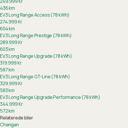
249.999
Kr
436
km
EV3 Long Range Access (78 kWh)
274.999
Kr
604
km
EV3 Long Range Prestige (78 kWh)
289.999
Kr
603
km
EV3 Long Range Upgrade (78 kWh)
319.999
Kr
587
km
EV3 Long Range GT-Line (78 kWh)
329.999
Kr
583
km
EV3 Long Range Upgrade Performance (78 kWh)
344.999
Kr
572
km
Relaterede biler
Changan