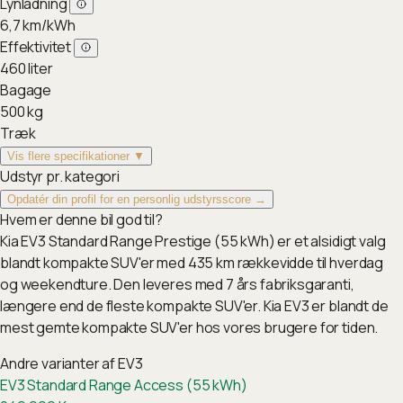
Lynladning
6,7
km/kWh
Effektivitet
460
liter
Bagage
500
kg
Træk
Vis flere specifikationer ▼
Udstyr pr. kategori
Opdatér din profil for en personlig udstyrsscore →
Hvem er denne bil god til?
Kia EV3 Standard Range Prestige (55 kWh) er et alsidigt valg
blandt kompakte SUV'er med 435 km rækkevidde til hverdag
og weekendture. Den leveres med 7 års fabriksgaranti,
længere end de fleste kompakte SUV'er. Kia EV3 er blandt de
mest gemte kompakte SUV'er hos vores brugere for tiden.
Andre varianter af
EV3
EV3 Standard Range Access (55 kWh)