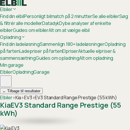
Elbiler
Find din elbil
Personligt bilmatch på 2 minutter
Se alle elbiler
Søg
& filtrér alle modeller
Datadyk
Dybe analyser af enkelte
elbiler
Guides om elbiler
Alt om at vælge elbil
Opladning
Find din ladeløsning
Sammenlign 180+ ladeløsninger
Opladning
på farten
Ladepriser på farten
Elpriser
Aktuelle elpriser &
sammensætning
Guides om opladning
Alt om opladning
Min garage
Elbiler
Opladning
Garage
←
Tilbage til resultater
Elbiler
›
Kia
›
EV3
›
EV3 Standard Range Prestige (55 kWh)
Kia
EV3 Standard Range Prestige (55
kWh)