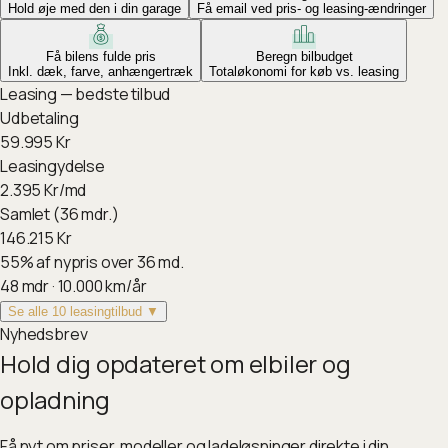
Hold øje med den i din garage
Få email ved pris- og leasing-ændringer
Få bilens fulde pris
Beregn bilbudget
Inkl. dæk, farve, anhængertræk
Totaløkonomi for køb vs. leasing
Leasing — bedste tilbud
Udbetaling
59.995
Kr
Leasingydelse
2.395
Kr/md
Samlet (36 mdr.)
146.215
Kr
55
%
af nypris over 36 md.
48
mdr ·
10.000
km/år
Se alle 10 leasingtilbud ▼
Nyhedsbrev
Hold dig opdateret om elbiler og
opladning
Få nyt om priser, modeller og ladeløsninger direkte i din