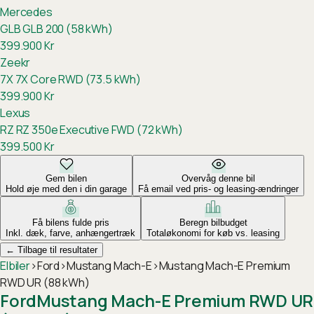
Mercedes
GLB
GLB 200 (58 kWh)
399.900
Kr
Zeekr
7X
7X Core RWD (73.5 kWh)
399.900
Kr
Lexus
RZ
RZ 350e Executive FWD (72 kWh)
399.500
Kr
Gem bilen
Overvåg denne bil
Hold øje med den i din garage
Få email ved pris- og leasing-ændringer
Få bilens fulde pris
Beregn bilbudget
Inkl. dæk, farve, anhængertræk
Totaløkonomi for køb vs. leasing
←
Tilbage til resultater
Elbiler
›
Ford
›
Mustang Mach-E
›
Mustang Mach-E Premium
RWD UR (88 kWh)
Ford
Mustang Mach-E Premium RWD UR