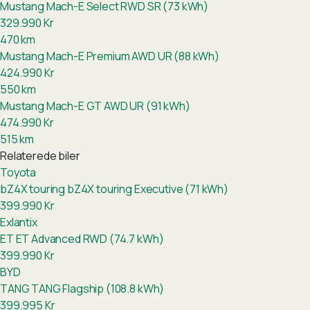
Mustang Mach-E Select RWD SR (73 kWh)
329.990
Kr
470
km
Mustang Mach-E Premium AWD UR (88 kWh)
424.990
Kr
550
km
Mustang Mach-E GT AWD UR (91 kWh)
474.990
Kr
515
km
Relaterede biler
Toyota
bZ4X touring
bZ4X touring Executive (71 kWh)
399.990
Kr
Exlantix
ET
ET Advanced RWD (74.7 kWh)
399.990
Kr
BYD
TANG
TANG Flagship (108.8 kWh)
399.995
Kr