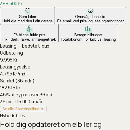
399.500
Kr
Gem bilen
Overvåg denne bil
Hold øje med den i din garage
Få email ved pris- og leasing-ændringer
Få bilens fulde pris
Beregn bilbudget
Inkl. dæk, farve, anhængertræk
Totaløkonomi for køb vs. leasing
Leasing — bedste tilbud
Udbetaling
9.995
Kr
Leasingydelse
4.795
Kr/md
Samlet (36 mdr.)
182.615
Kr
46
%
af nypris over 36 md.
36
mdr ·
15.000
km/år
Se alle 2 leasingtilbud ▼
Nyhedsbrev
Hold dig opdateret om elbiler og