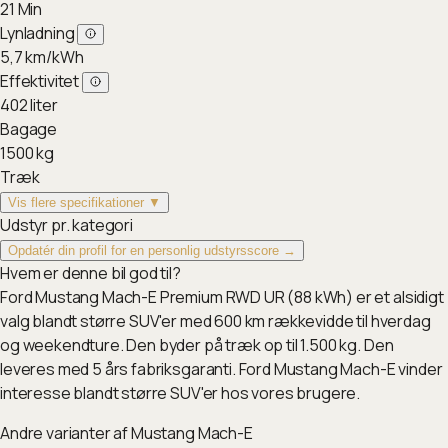
21
Min
Lynladning
5,7
km/kWh
Effektivitet
402
liter
Bagage
1500
kg
Træk
Vis flere specifikationer ▼
Udstyr pr. kategori
Opdatér din profil for en personlig udstyrsscore →
Hvem er denne bil god til?
Ford Mustang Mach-E Premium RWD UR (88 kWh) er et alsidigt
valg blandt større SUV'er med 600 km rækkevidde til hverdag
og weekendture. Den byder på træk op til 1.500 kg. Den
leveres med 5 års fabriksgaranti. Ford Mustang Mach-E vinder
interesse blandt større SUV'er hos vores brugere.
Andre varianter af
Mustang Mach-E