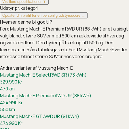
Vis flere specifikationer ▼
Udstyr pr. kategori
Opdatér din profil for en personlig udstyrsscore →
Hvem er denne bil god til?
Ford Mustang Mach-E Premium RWD UR (88 kWh) er et alsidigt
valg blandt større SUV'er med 600 km rækkevidde til hverdag
og weekendture. Den byder på træk op til 1.500 kg. Den
leveres med 5 års fabriksgaranti. Ford Mustang Mach-E vinder
interesse blandt større SUV'er hos vores brugere.
Andre varianter af
Mustang Mach-E
Mustang Mach-E Select RWD SR (73 kWh)
329.990
Kr
470
km
Mustang Mach-E Premium AWD UR (88 kWh)
424.990
Kr
550
km
Mustang Mach-E GT AWD UR (91 kWh)
474.990
Kr