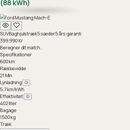
(88 kWh)
SUV
Baghjulstræk
5
sæder
5
års garanti
399.990
Kr
Beregner dit match…
Specifikationer
600
km
Rækkevidde
21
Min
Lynladning
5,7
km/kWh
Effektivitet
402
liter
Bagage
1500
kg
Træk