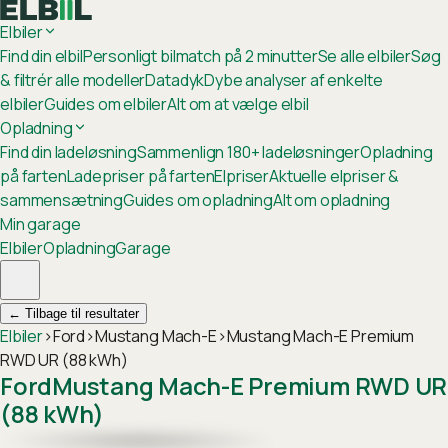
Elbiler
Find din elbil
Personligt bilmatch på 2 minutter
Se alle elbiler
Søg
& filtrér alle modeller
Datadyk
Dybe analyser af enkelte
elbiler
Guides om elbiler
Alt om at vælge elbil
Opladning
Find din ladeløsning
Sammenlign 180+ ladeløsninger
Opladning
på farten
Ladepriser på farten
Elpriser
Aktuelle elpriser &
sammensætning
Guides om opladning
Alt om opladning
Min garage
Elbiler
Opladning
Garage
←
Tilbage til resultater
Elbiler
›
Ford
›
Mustang Mach-E
›
Mustang Mach-E Premium
RWD UR (88 kWh)
Ford
Mustang Mach-E Premium RWD UR
(88 kWh)