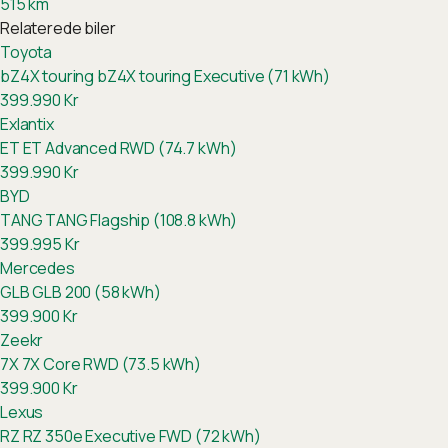
515
km
Relaterede biler
Toyota
bZ4X touring
bZ4X touring Executive (71 kWh)
399.990
Kr
Exlantix
ET
ET Advanced RWD (74.7 kWh)
399.990
Kr
BYD
TANG
TANG Flagship (108.8 kWh)
399.995
Kr
Mercedes
GLB
GLB 200 (58 kWh)
399.900
Kr
Zeekr
7X
7X Core RWD (73.5 kWh)
399.900
Kr
Lexus
RZ
RZ 350e Executive FWD (72 kWh)