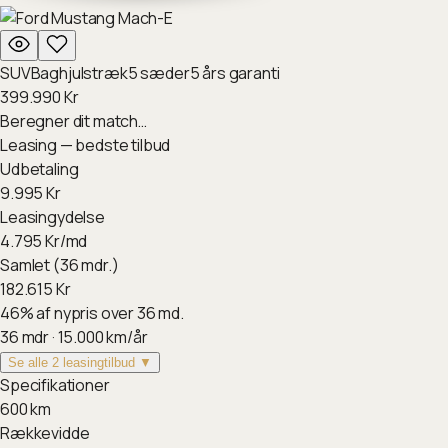
SUV
Baghjulstræk
5
sæder
5
års garanti
399.990
Kr
Beregner dit match…
Leasing — bedste tilbud
Udbetaling
9.995
Kr
Leasingydelse
4.795
Kr/md
Samlet (36 mdr.)
182.615
Kr
46
%
af nypris over 36 md.
36
mdr ·
15.000
km/år
Se alle 2 leasingtilbud ▼
Specifikationer
600
km
Rækkevidde