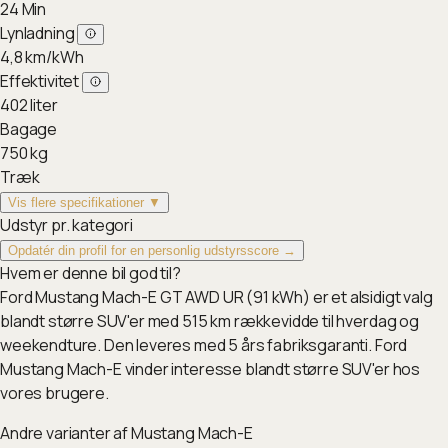
24
Min
Lynladning
4,8
km/kWh
Effektivitet
402
liter
Bagage
750
kg
Træk
Vis flere specifikationer ▼
Udstyr pr. kategori
Opdatér din profil for en personlig udstyrsscore →
Hvem er denne bil god til?
Ford Mustang Mach-E GT AWD UR (91 kWh) er et alsidigt valg
blandt større SUV'er med 515 km rækkevidde til hverdag og
weekendture. Den leveres med 5 års fabriksgaranti. Ford
Mustang Mach-E vinder interesse blandt større SUV'er hos
vores brugere.
Andre varianter af
Mustang Mach-E