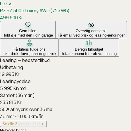
Lexus
RZ
RZ 500e Luxury AWD (72 kWh)
499.500
Kr
Gem bilen
Overvåg denne bil
Hold øje med den i din garage
Få email ved pris- og leasing-ændringer
Få bilens fulde pris
Beregn bilbudget
Inkl. dæk, farve, anhængertræk
Totaløkonomi for køb vs. leasing
Leasing — bedste tilbud
Udbetaling
19.995
Kr
Leasingydelse
5.995
Kr/md
Samlet (36 mdr.)
235.815
Kr
50
%
af nypris over 36 md.
36
mdr ·
10.000
km/år
Se alle 3 leasingtilbud ▼
Nyhedsbrev