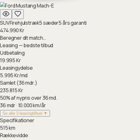
SUV
Firehjulstræk
5
sæder
5
års garanti
474.990
Kr
Beregner dit match…
Leasing — bedste tilbud
Udbetaling
19.995
Kr
Leasingydelse
5.995
Kr/md
Samlet (36 mdr.)
235.815
Kr
50
%
af nypris over 36 md.
36
mdr ·
10.000
km/år
Se alle 3 leasingtilbud ▼
Specifikationer
515
km
Rækkevidde