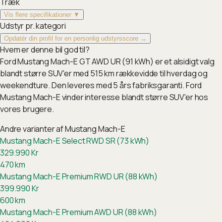
Træk
Vis flere specifikationer ▼
Udstyr pr. kategori
Opdatér din profil for en personlig udstyrsscore →
Hvem er denne bil god til?
Ford Mustang Mach-E GT AWD UR (91 kWh) er et alsidigt valg
blandt større SUV'er med 515 km rækkevidde til hverdag og
weekendture. Den leveres med 5 års fabriksgaranti. Ford
Mustang Mach-E vinder interesse blandt større SUV'er hos
vores brugere.
Andre varianter af
Mustang Mach-E
Mustang Mach-E Select RWD SR (73 kWh)
329.990
Kr
470
km
Mustang Mach-E Premium RWD UR (88 kWh)
399.990
Kr
600
km
Mustang Mach-E Premium AWD UR (88 kWh)