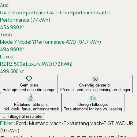
Audi
Q4 e-tron Sportback
Q4 e-tron Sportback Quattro
Performance (77 kWh)
454.990
Kr
Tesla
Model Y
Model Y Performance AWD (84.7 kWh)
494.990
Kr
Lexus
RZ
RZ 500e Luxury AWD (72 kWh)
499.500
Kr
Gem bilen
Overvåg denne bil
Hold øje med den i din garage
Få email ved pris- og leasing-ændringer
Få bilens fulde pris
Beregn bilbudget
Inkl. dæk, farve, anhængertræk
Totaløkonomi for køb vs. leasing
←
Tilbage til resultater
Elbiler
›
Ford
›
Mustang Mach-E
›
Mustang Mach-E GT AWD UR
(91 kWh)