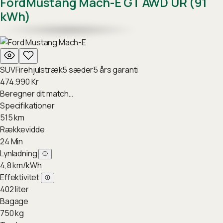
Ford
Mustang Mach-E GT AWD UR (91
kWh)
SUV
Firehjulstræk
5
sæder
5
års garanti
474.990
Kr
Beregner dit match…
Specifikationer
515
km
Rækkevidde
24
Min
Lynladning
4,8
km/kWh
Effektivitet
402
liter
Bagage
750
kg