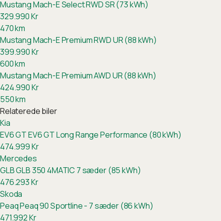
Mustang Mach-E Select RWD SR (73 kWh)
329.990
Kr
470
km
Mustang Mach-E Premium RWD UR (88 kWh)
399.990
Kr
600
km
Mustang Mach-E Premium AWD UR (88 kWh)
424.990
Kr
550
km
Relaterede biler
Kia
EV6 GT
EV6 GT Long Range Performance (80 kWh)
474.999
Kr
Mercedes
GLB
GLB 350 4MATIC 7 sæder (85 kWh)
476.293
Kr
Skoda
Peaq
Peaq 90 Sportline - 7 sæder (86 kWh)
471.992
Kr