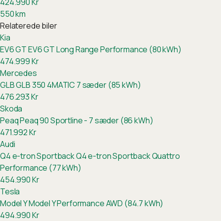
424.990
Kr
550
km
Relaterede biler
Kia
EV6 GT
EV6 GT Long Range Performance (80 kWh)
474.999
Kr
Mercedes
GLB
GLB 350 4MATIC 7 sæder (85 kWh)
476.293
Kr
Skoda
Peaq
Peaq 90 Sportline - 7 sæder (86 kWh)
471.992
Kr
Audi
Q4 e-tron Sportback
Q4 e-tron Sportback Quattro
Performance (77 kWh)
454.990
Kr
Tesla
Model Y
Model Y Performance AWD (84.7 kWh)
494.990
Kr