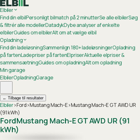
Elbiler
Find din elbil
Personligt bilmatch på 2 minutter
Se alle elbiler
Søg
& filtrér alle modeller
Datadyk
Dybe analyser af enkelte
elbiler
Guides om elbiler
Alt om at vælge elbil
Opladning
Find din ladeløsning
Sammenlign 180+ ladeløsninger
Opladning
på farten
Ladepriser på farten
Elpriser
Aktuelle elpriser &
sammensætning
Guides om opladning
Alt om opladning
Min garage
Elbiler
Opladning
Garage
←
Tilbage til resultater
Elbiler
›
Ford
›
Mustang Mach-E
›
Mustang Mach-E GT AWD UR
(91 kWh)
Ford
Mustang Mach-E GT AWD UR (91
kWh)