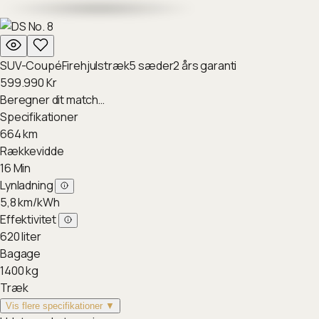
SUV-Coupé
Firehjulstræk
5
sæder
2
års garanti
599.990
Kr
Beregner dit match…
Specifikationer
664
km
Rækkevidde
16
Min
Lynladning
5,8
km/kWh
Effektivitet
620
liter
Bagage
1400
kg
Træk
Vis flere specifikationer ▼