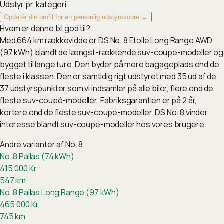
Udstyr pr. kategori
Opdatér din profil for en personlig udstyrsscore →
Hvem er denne bil god til?
Med 664 km rækkevidde er DS No. 8 Etoile Long Range AWD
(97 kWh) blandt de længst-rækkende suv-coupé-modeller og
bygget til lange ture. Den byder på mere bagageplads end de
fleste i klassen. Den er samtidig rigt udstyret med 35 ud af de
37 udstyrspunkter som vi indsamler på alle biler, flere end de
fleste suv-coupé-modeller. Fabriksgarantien er på 2 år,
kortere end de fleste suv-coupé-modeller. DS No. 8 vinder
interesse blandt suv-coupé-modeller hos vores brugere.
Andre varianter af
No. 8
No. 8 Pallas (74 kWh)
415.000
Kr
547
km
No. 8 Pallas Long Range (97 kWh)
465.000
Kr
745
km