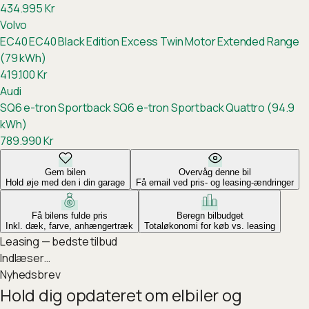
434.995
Kr
Volvo
EC40
EC40 Black Edition Excess Twin Motor Extended Range
(79 kWh)
419.100
Kr
Audi
SQ6 e-tron Sportback
SQ6 e-tron Sportback Quattro (94.9
kWh)
789.990
Kr
Gem bilen
Overvåg denne bil
Hold øje med den i din garage
Få email ved pris- og leasing-ændringer
Få bilens fulde pris
Beregn bilbudget
Inkl. dæk, farve, anhængertræk
Totaløkonomi for køb vs. leasing
Leasing — bedste tilbud
Indlæser…
Nyhedsbrev
Hold dig opdateret om elbiler og