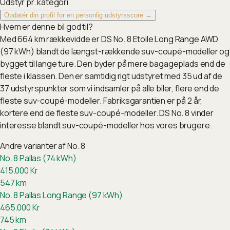
Udstyr pr. kategori
Opdatér din profil for en personlig udstyrsscore →
Hvem er denne bil god til?
Med 664 km rækkevidde er DS No. 8 Etoile Long Range AWD
(97 kWh) blandt de længst-rækkende suv-coupé-modeller og
bygget til lange ture. Den byder på mere bagageplads end de
fleste i klassen. Den er samtidig rigt udstyret med 35 ud af de
37 udstyrspunkter som vi indsamler på alle biler, flere end de
fleste suv-coupé-modeller. Fabriksgarantien er på 2 år,
kortere end de fleste suv-coupé-modeller. DS No. 8 vinder
interesse blandt suv-coupé-modeller hos vores brugere.
Andre varianter af
No. 8
No. 8 Pallas (74 kWh)
415.000
Kr
547
km
No. 8 Pallas Long Range (97 kWh)
465.000
Kr
745
km