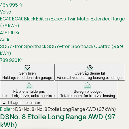
434.995
Kr
Volvo
EC40
EC40 Black Edition Excess Twin Motor Extended Range
(79 kWh)
419.100
Kr
Audi
SQ6 e-tron Sportback
SQ6 e-tron Sportback Quattro (94.9
kWh)
789.990
Kr
Gem bilen
Overvåg denne bil
Hold øje med den i din garage
Få email ved pris- og leasing-ændringer
Få bilens fulde pris
Beregn bilbudget
Inkl. dæk, farve, anhængertræk
Totaløkonomi for køb vs. leasing
←
Tilbage til resultater
Elbiler
›
DS
›
No. 8
›
No. 8 Etoile Long Range AWD (97 kWh)
DS
No. 8 Etoile Long Range AWD (97
kWh)