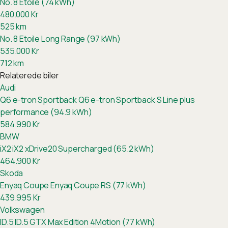
No. 8 Etoile (74 kWh)
480.000
Kr
525
km
No. 8 Etoile Long Range (97 kWh)
535.000
Kr
712
km
Relaterede biler
Audi
Q6 e-tron Sportback
Q6 e-tron Sportback S Line plus
performance (94.9 kWh)
584.990
Kr
BMW
iX2
iX2 xDrive20 Supercharged (65.2 kWh)
464.900
Kr
Skoda
Enyaq Coupe
Enyaq Coupe RS (77 kWh)
439.995
Kr
Volkswagen
ID.5
ID.5 GTX Max Edition 4Motion (77 kWh)