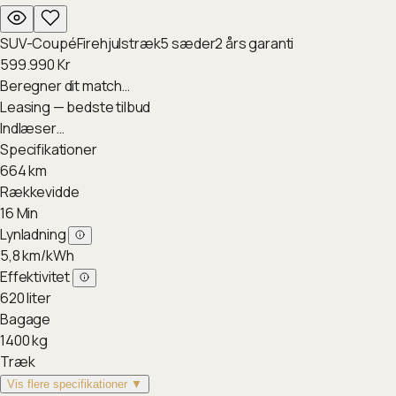
SUV-Coupé
Firehjulstræk
5
sæder
2
års garanti
599.990
Kr
Beregner dit match…
Leasing — bedste tilbud
Indlæser…
Specifikationer
664
km
Rækkevidde
16
Min
Lynladning
5,8
km/kWh
Effektivitet
620
liter
Bagage
1400
kg
Træk
Vis flere specifikationer ▼