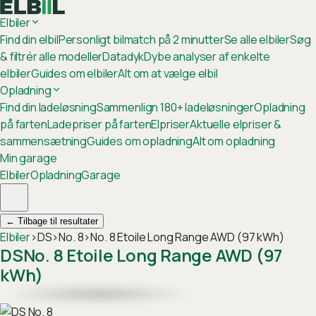
Elbiler
Find din elbil
Personligt bilmatch på 2 minutter
Se alle elbiler
Søg
& filtrér alle modeller
Datadyk
Dybe analyser af enkelte
elbiler
Guides om elbiler
Alt om at vælge elbil
Opladning
Find din ladeløsning
Sammenlign 180+ ladeløsninger
Opladning
på farten
Ladepriser på farten
Elpriser
Aktuelle elpriser &
sammensætning
Guides om opladning
Alt om opladning
Min garage
Elbiler
Opladning
Garage
←
Tilbage til resultater
Elbiler
›
DS
›
No. 8
›
No. 8 Etoile Long Range AWD (97 kWh)
DS
No. 8 Etoile Long Range AWD (97
kWh)