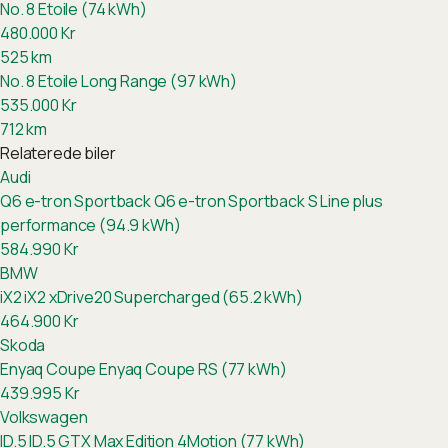
No. 8 Etoile (74 kWh)
480.000
Kr
525
km
No. 8 Etoile Long Range (97 kWh)
535.000
Kr
712
km
Relaterede biler
Audi
Q6 e-tron Sportback
Q6 e-tron Sportback S Line plus
performance (94.9 kWh)
584.990
Kr
BMW
iX2
iX2 xDrive20 Supercharged (65.2 kWh)
464.900
Kr
Skoda
Enyaq Coupe
Enyaq Coupe RS (77 kWh)
439.995
Kr
Volkswagen
ID.5
ID.5 GTX Max Edition 4Motion (77 kWh)