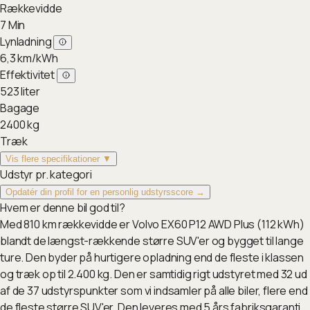
Rækkevidde
7
Min
Lynladning
6,3
km/kWh
Effektivitet
523
liter
Bagage
2400
kg
Træk
Vis flere specifikationer ▼
Udstyr pr. kategori
Opdatér din profil for en personlig udstyrsscore →
Hvem er denne bil god til?
Med 810 km rækkevidde er Volvo EX60 P12 AWD Plus (112 kWh)
blandt de længst-rækkende større SUV'er og bygget til lange
ture. Den byder på hurtigere opladning end de fleste i klassen
og træk op til 2.400 kg. Den er samtidig rigt udstyret med 32 ud
af de 37 udstyrspunkter som vi indsamler på alle biler, flere end
de fleste større SUV'er. Den leveres med 5 års fabriksgaranti.