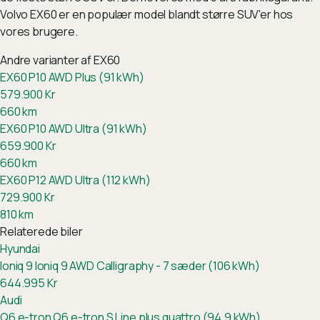
Volvo EX60 er en populær model blandt større SUV'er hos
vores brugere.
Andre varianter af
EX60
EX60 P10 AWD Plus (91 kWh)
579.900
Kr
660
km
EX60 P10 AWD Ultra (91 kWh)
659.900
Kr
660
km
EX60 P12 AWD Ultra (112 kWh)
729.900
Kr
810
km
Relaterede biler
Hyundai
Ioniq 9
Ioniq 9 AWD Calligraphy - 7 sæder (106 kWh)
644.995
Kr
Audi
Q6 e-tron
Q6 e-tron S Line plus quattro (94.9 kWh)