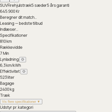
SUV
Firehjulstræk
5
sæder
5
års garanti
645.900
Kr
Beregner dit match…
Leasing — bedste tilbud
Indlæser…
Specifikationer
810
km
Rækkevidde
7
Min
Lynladning
6,3
km/kWh
Effektivitet
523
liter
Bagage
2400
kg
Træk
Vis flere specifikationer ▼
Udstyr pr. kategori