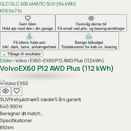
GLC
GLC 400 4MATIC SUV (94 kWh)
619.947
Kr
Gem bilen
Overvåg denne bil
Hold øje med den i din garage
Få email ved pris- og leasing-ændringer
Få bilens fulde pris
Beregn bilbudget
Inkl. dæk, farve, anhængertræk
Totaløkonomi for køb vs. leasing
←
Tilbage til resultater
Elbiler
›
Volvo
›
EX60
›
EX60 P12 AWD Plus (112 kWh)
Volvo
EX60 P12 AWD Plus (112 kWh)
SUV
Firehjulstræk
5
sæder
5
års garanti
645.900
Kr
Beregner dit match…
Specifikationer
810
km