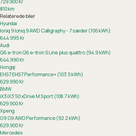
729.900
Kr
810
km
Relaterede biler
Hyundai
Ioniq 9
Ioniq 9 AWD Calligraphy - 7 sæder (106 kWh)
644.995
Kr
Audi
Q6 e-tron
Q6 e-tron S Line plus quattro (94.9 kWh)
644.990
Kr
Hongqi
EHS7
EHS7 Performance+ (103.5 kWh)
629.990
Kr
BMW
iX3
iX3 50 xDrive M Sport (108.7 kWh)
629.900
Kr
Xpeng
G9
G9 AWD Performance (92.2 kWh)
629.900
Kr
Mercedes