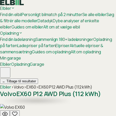
Elbiler
Find din elbil
Personligt bilmatch på 2 minutter
Se alle elbiler
Søg
& filtrér alle modeller
Datadyk
Dybe analyser af enkelte
elbiler
Guides om elbiler
Alt om at vælge elbil
Opladning
Find din ladeløsning
Sammenlign 180+ ladeløsninger
Opladning
på farten
Ladepriser på farten
Elpriser
Aktuelle elpriser &
sammensætning
Guides om opladning
Alt om opladning
Min garage
Elbiler
Opladning
Garage
←
Tilbage til resultater
Elbiler
›
Volvo
›
EX60
›
EX60 P12 AWD Plus (112 kWh)
Volvo
EX60 P12 AWD Plus (112 kWh)