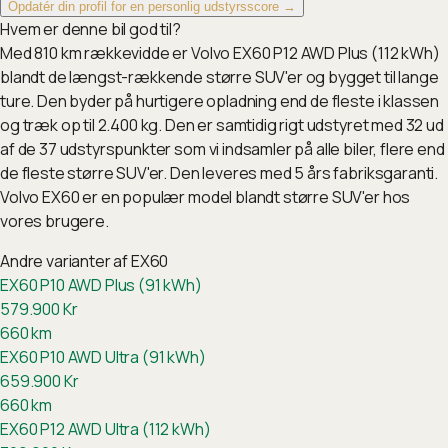
Opdatér din profil for en personlig udstyrsscore →
Hvem er denne bil god til?
Med 810 km rækkevidde er Volvo EX60 P12 AWD Plus (112 kWh)
blandt de længst-rækkende større SUV'er og bygget til lange
ture. Den byder på hurtigere opladning end de fleste i klassen
og træk op til 2.400 kg. Den er samtidig rigt udstyret med 32 ud
af de 37 udstyrspunkter som vi indsamler på alle biler, flere end
de fleste større SUV'er. Den leveres med 5 års fabriksgaranti.
Volvo EX60 er en populær model blandt større SUV'er hos
vores brugere.
Andre varianter af
EX60
EX60 P10 AWD Plus (91 kWh)
579.900
Kr
660
km
EX60 P10 AWD Ultra (91 kWh)
659.900
Kr
660
km
EX60 P12 AWD Ultra (112 kWh)