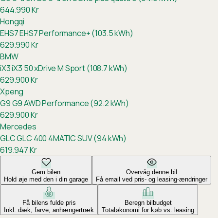
644.990
Kr
Hongqi
EHS7
EHS7 Performance+ (103.5 kWh)
629.990
Kr
BMW
iX3
iX3 50 xDrive M Sport (108.7 kWh)
629.900
Kr
Xpeng
G9
G9 AWD Performance (92.2 kWh)
629.900
Kr
Mercedes
GLC
GLC 400 4MATIC SUV (94 kWh)
619.947
Kr
Gem bilen
Overvåg denne bil
Hold øje med den i din garage
Få email ved pris- og leasing-ændringer
Få bilens fulde pris
Beregn bilbudget
Inkl. dæk, farve, anhængertræk
Totaløkonomi for køb vs. leasing