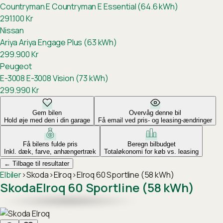
Countryman E
Countryman E Essential (64.6 kWh)
291.100
Kr
Nissan
Ariya
Ariya Engage Plus (63 kWh)
299.900
Kr
Peugeot
E-3008
E-3008 Vision (73 kWh)
299.990
Kr
Gem bilen
Overvåg denne bil
Hold øje med den i din garage
Få email ved pris- og leasing-ændringer
Få bilens fulde pris
Beregn bilbudget
Inkl. dæk, farve, anhængertræk
Totaløkonomi for køb vs. leasing
←
Tilbage til resultater
Elbiler
›
Skoda
›
Elroq
›
Elroq 60 Sportline (58 kWh)
Skoda
Elroq 60 Sportline (58 kWh)