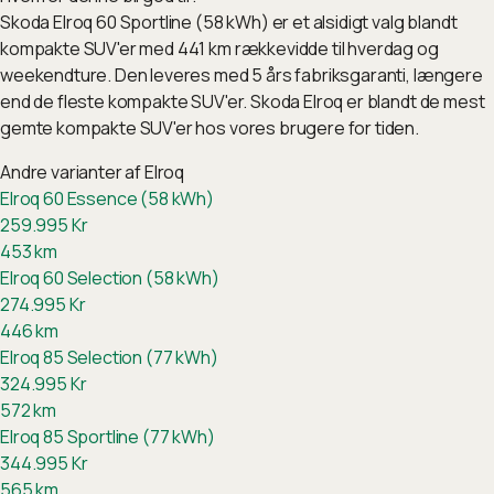
Skoda Elroq 60 Sportline (58 kWh) er et alsidigt valg blandt
kompakte SUV'er med 441 km rækkevidde til hverdag og
weekendture. Den leveres med 5 års fabriksgaranti, længere
end de fleste kompakte SUV'er. Skoda Elroq er blandt de mest
gemte kompakte SUV'er hos vores brugere for tiden.
Andre varianter af
Elroq
Elroq 60 Essence (58 kWh)
259.995
Kr
453
km
Elroq 60 Selection (58 kWh)
274.995
Kr
446
km
Elroq 85 Selection (77 kWh)
324.995
Kr
572
km
Elroq 85 Sportline (77 kWh)
344.995
Kr
565
km