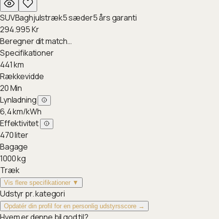
SUV
Baghjulstræk
5
sæder
5
års garanti
294.995
Kr
Beregner dit match…
Specifikationer
441
km
Rækkevidde
20
Min
Lynladning
6,4
km/kWh
Effektivitet
470
liter
Bagage
1000
kg
Træk
Vis flere specifikationer ▼
Udstyr pr. kategori
Opdatér din profil for en personlig udstyrsscore →
Hvem er denne bil god til?