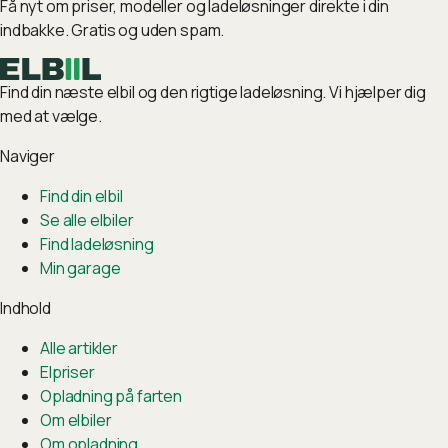
Få nyt om priser, modeller og ladeløsninger direkte i din
indbakke. Gratis og uden spam.
Find din næste elbil og den rigtige ladeløsning. Vi hjælper dig
med at vælge.
Naviger
Find din elbil
Se alle elbiler
Find ladeløsning
Min garage
Indhold
Alle artikler
Elpriser
Opladning på farten
Om elbiler
Om opladning