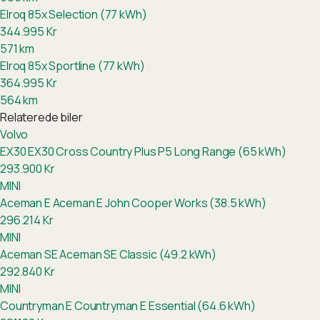
Elroq 85x Selection (77 kWh)
344.995
Kr
571
km
Elroq 85x Sportline (77 kWh)
364.995
Kr
564
km
Relaterede biler
Volvo
EX30
EX30 Cross Country Plus P5 Long Range (65 kWh)
293.900
Kr
MINI
Aceman E
Aceman E John Cooper Works (38.5 kWh)
296.214
Kr
MINI
Aceman SE
Aceman SE Classic (49.2 kWh)
292.840
Kr
MINI
Countryman E
Countryman E Essential (64.6 kWh)