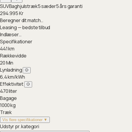
SUV
Baghjulstræk
5
sæder
5
års garanti
294.995
Kr
Beregner dit match…
Leasing — bedste tilbud
Indlæser…
Specifikationer
441
km
Rækkevidde
20
Min
Lynladning
6,4
km/kWh
Effektivitet
470
liter
Bagage
1000
kg
Træk
Vis flere specifikationer ▼
Udstyr pr. kategori