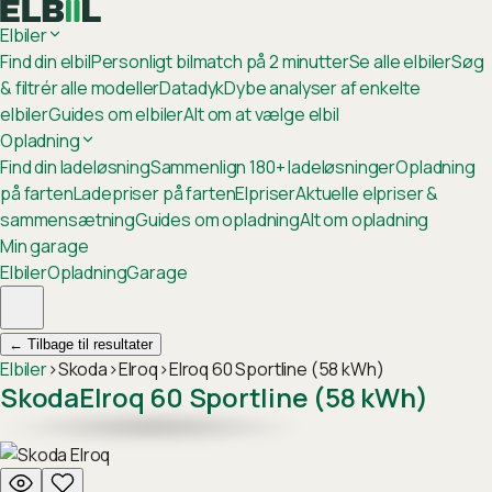
Elbiler
Find din elbil
Personligt bilmatch på 2 minutter
Se alle elbiler
Søg
& filtrér alle modeller
Datadyk
Dybe analyser af enkelte
elbiler
Guides om elbiler
Alt om at vælge elbil
Opladning
Find din ladeløsning
Sammenlign 180+ ladeløsninger
Opladning
på farten
Ladepriser på farten
Elpriser
Aktuelle elpriser &
sammensætning
Guides om opladning
Alt om opladning
Min garage
Elbiler
Opladning
Garage
←
Tilbage til resultater
Elbiler
›
Skoda
›
Elroq
›
Elroq 60 Sportline (58 kWh)
Skoda
Elroq 60 Sportline (58 kWh)