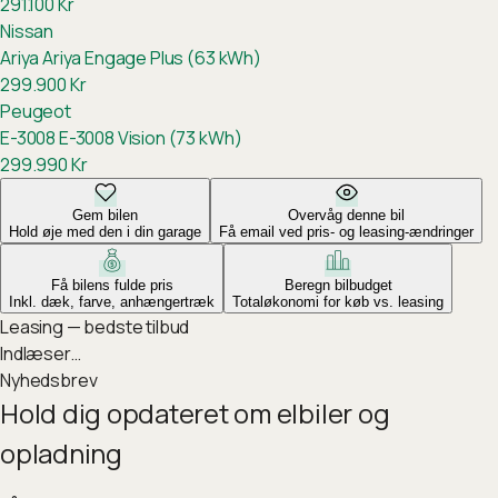
291.100
Kr
Nissan
Ariya
Ariya Engage Plus (63 kWh)
299.900
Kr
Peugeot
E-3008
E-3008 Vision (73 kWh)
299.990
Kr
Gem bilen
Overvåg denne bil
Hold øje med den i din garage
Få email ved pris- og leasing-ændringer
Få bilens fulde pris
Beregn bilbudget
Inkl. dæk, farve, anhængertræk
Totaløkonomi for køb vs. leasing
Leasing — bedste tilbud
Indlæser…
Nyhedsbrev
Hold dig opdateret om elbiler og
opladning