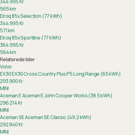
344.995
Kr
565
km
Elroq 85x Selection (77 kWh)
344.995
Kr
571
km
Elroq 85x Sportline (77 kWh)
364.995
Kr
564
km
Relaterede biler
Volvo
EX30
EX30 Cross Country Plus P5 Long Range (65 kWh)
293.900
Kr
MINI
Aceman E
Aceman E John Cooper Works (38.5 kWh)
296.214
Kr
MINI
Aceman SE
Aceman SE Classic (49.2 kWh)
292.840
Kr
MINI