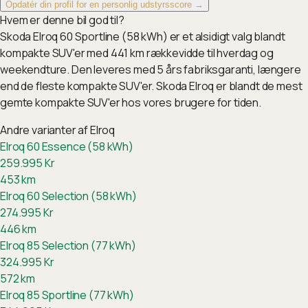
Opdatér din profil for en personlig udstyrsscore →
Hvem er denne bil god til?
Skoda Elroq 60 Sportline (58 kWh) er et alsidigt valg blandt
kompakte SUV'er med 441 km rækkevidde til hverdag og
weekendture. Den leveres med 5 års fabriksgaranti, længere
end de fleste kompakte SUV'er. Skoda Elroq er blandt de mest
gemte kompakte SUV'er hos vores brugere for tiden.
Andre varianter af
Elroq
Elroq 60 Essence (58 kWh)
259.995
Kr
453
km
Elroq 60 Selection (58 kWh)
274.995
Kr
446
km
Elroq 85 Selection (77 kWh)
324.995
Kr
572
km
Elroq 85 Sportline (77 kWh)