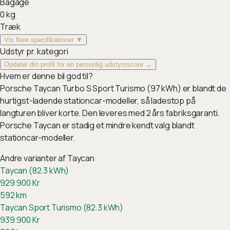
Bagage
0
kg
Træk
Vis flere specifikationer ▼
Udstyr pr. kategori
Opdatér din profil for en personlig udstyrsscore →
Hvem er denne bil god til?
Porsche Taycan Turbo S Sport Turismo (97 kWh) er blandt de
hurtigst-ladende stationcar-modeller, så ladestop på
langturen bliver korte. Den leveres med 2 års fabriksgaranti.
Porsche Taycan er stadig et mindre kendt valg blandt
stationcar-modeller.
Andre varianter af
Taycan
Taycan (82.3 kWh)
929.900
Kr
592
km
Taycan Sport Turismo (82.3 kWh)
939.900
Kr