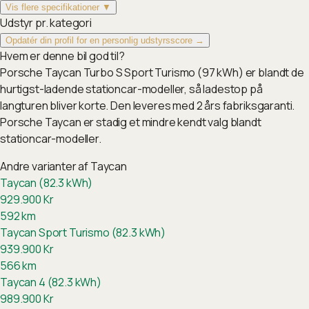
Vis flere specifikationer ▼
Udstyr pr. kategori
Opdatér din profil for en personlig udstyrsscore →
Hvem er denne bil god til?
Porsche Taycan Turbo S Sport Turismo (97 kWh) er blandt de
hurtigst-ladende stationcar-modeller, så ladestop på
langturen bliver korte. Den leveres med 2 års fabriksgaranti.
Porsche Taycan er stadig et mindre kendt valg blandt
stationcar-modeller.
Andre varianter af
Taycan
Taycan (82.3 kWh)
929.900
Kr
592
km
Taycan Sport Turismo (82.3 kWh)
939.900
Kr
566
km
Taycan 4 (82.3 kWh)
989.900
Kr