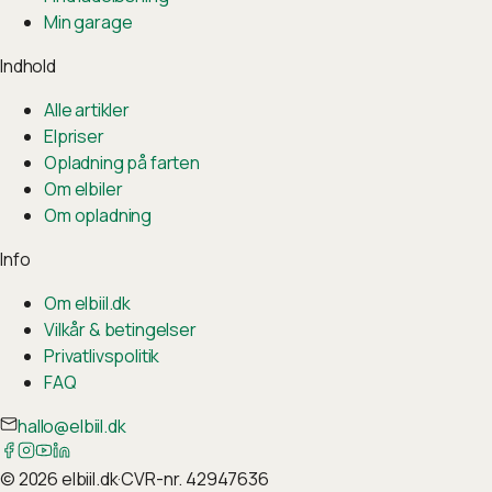
Min garage
Indhold
Alle artikler
Elpriser
Opladning på farten
Om elbiler
Om opladning
Info
Om elbiil.dk
Vilkår & betingelser
Privatlivspolitik
FAQ
hallo@elbiil.dk
©
2026
elbiil.dk
·
CVR-nr. 42947636