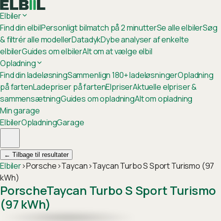
Elbiler
Find din elbil
Personligt bilmatch på 2 minutter
Se alle elbiler
Søg
& filtrér alle modeller
Datadyk
Dybe analyser af enkelte
elbiler
Guides om elbiler
Alt om at vælge elbil
Opladning
Find din ladeløsning
Sammenlign 180+ ladeløsninger
Opladning
på farten
Ladepriser på farten
Elpriser
Aktuelle elpriser &
sammensætning
Guides om opladning
Alt om opladning
Min garage
Elbiler
Opladning
Garage
←
Tilbage til resultater
Elbiler
›
Porsche
›
Taycan
›
Taycan Turbo S Sport Turismo (97
kWh)
Porsche
Taycan Turbo S Sport Turismo
(97 kWh)