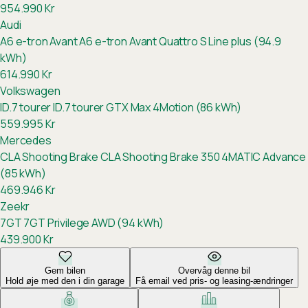
954.990
Kr
Audi
A6 e-tron Avant
A6 e-tron Avant Quattro S Line plus (94.9
kWh)
614.990
Kr
Volkswagen
ID.7 tourer
ID.7 tourer GTX Max 4Motion (86 kWh)
559.995
Kr
Mercedes
CLA Shooting Brake
CLA Shooting Brake 350 4MATIC Advance
(85 kWh)
469.946
Kr
Zeekr
7GT
7GT Privilege AWD (94 kWh)
439.900
Kr
Gem bilen
Overvåg denne bil
Hold øje med den i din garage
Få email ved pris- og leasing-ændringer