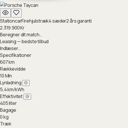
Stationcar
Firehjulstræk
4
sæder
2
års garanti
2.319.900
Kr
Beregner dit match…
Leasing — bedste tilbud
Indlæser…
Specifikationer
607
km
Rækkevidde
10
Min
Lynladning
5,4
km/kWh
Effektivitet
405
liter
Bagage
0
kg
Træk