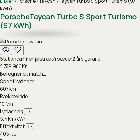
Elbiler
›
Porsche
›
Taycan
›
Taycan Turbo S Sport Turismo (97
kWh)
Porsche
Taycan Turbo S Sport Turismo
(97 kWh)
Stationcar
Firehjulstræk
4
sæder
2
års garanti
2.319.900
Kr
Beregner dit match…
Specifikationer
607
km
Rækkevidde
10
Min
Lynladning
5,4
km/kWh
Effektivitet
405
liter