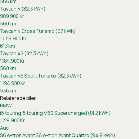
566
km
Taycan 4 (82.3 kWh)
989.900
Kr
560
km
Taycan 4 Cross Turismo (97 kWh)
1.059.900
Kr
613
km
Taycan 4S (82.3 kWh)
1.184.900
Kr
560
km
Taycan 4S Sport Turismo (82.3 kWh)
1.194.900
Kr
536
km
Relaterede biler
BMW
i5 touring
i5 touring M60 Supercharged (81.2 kWh)
1.129.900
Kr
Audi
S6 e-tron Avant
S6 e-tron Avant Quattro (94.9 kWh)