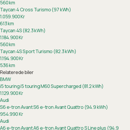
560
km
Taycan 4 Cross Turismo (97 kWh)
1.059.900
Kr
613
km
Taycan 4S (82.3 kWh)
1.184.900
Kr
560
km
Taycan 4S Sport Turismo (82.3 kWh)
1.194.900
Kr
536
km
Relaterede biler
BMW
i5 touring
i5 touring M60 Supercharged (81.2 kWh)
1.129.900
Kr
Audi
S6 e-tron Avant
S6 e-tron Avant Quattro (94.9 kWh)
954.990
Kr
Audi
A6 e-tron Avant
A6 e-tron Avant Quattro S Line plus (94.9