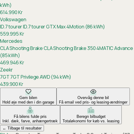
kWh)
614.990
Kr
Volkswagen
ID.7 tourer
ID.7 tourer GTX Max 4Motion (86 kWh)
559.995
Kr
Mercedes
CLA Shooting Brake
CLA Shooting Brake 350 4MATIC Advance
(85 kWh)
469.946
Kr
Zeekr
7GT
7GT Privilege AWD (94 kWh)
439.900
Kr
Gem bilen
Overvåg denne bil
Hold øje med den i din garage
Få email ved pris- og leasing-ændringer
Få bilens fulde pris
Beregn bilbudget
Inkl. dæk, farve, anhængertræk
Totaløkonomi for køb vs. leasing
←
Tilbage til resultater