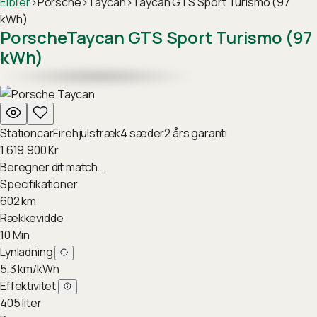
Elbiler
›
Porsche
›
Taycan
›
Taycan GTS Sport Turismo (97
kWh)
Porsche
Taycan GTS Sport Turismo (97
kWh)
Stationcar
Firehjulstræk
4
sæder
2
års garanti
1.619.900
Kr
Beregner dit match…
Specifikationer
602
km
Rækkevidde
10
Min
Lynladning
5,3
km/kWh
Effektivitet
405
liter