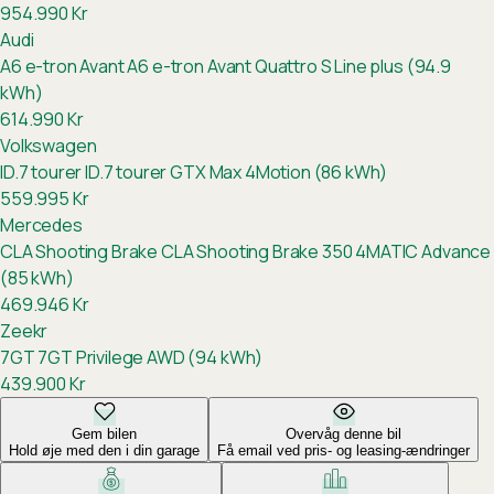
954.990
Kr
Audi
A6 e-tron Avant
A6 e-tron Avant Quattro S Line plus (94.9
kWh)
614.990
Kr
Volkswagen
ID.7 tourer
ID.7 tourer GTX Max 4Motion (86 kWh)
559.995
Kr
Mercedes
CLA Shooting Brake
CLA Shooting Brake 350 4MATIC Advance
(85 kWh)
469.946
Kr
Zeekr
7GT
7GT Privilege AWD (94 kWh)
439.900
Kr
Gem bilen
Overvåg denne bil
Hold øje med den i din garage
Få email ved pris- og leasing-ændringer