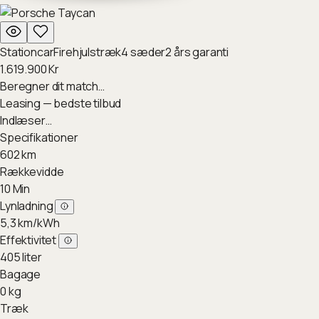
Stationcar
Firehjulstræk
4
sæder
2
års garanti
1.619.900
Kr
Beregner dit match…
Leasing — bedste tilbud
Indlæser…
Specifikationer
602
km
Rækkevidde
10
Min
Lynladning
5,3
km/kWh
Effektivitet
405
liter
Bagage
0
kg
Træk