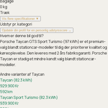
Bagage
0
kg
Træk
Vis flere specifikationer ▼
Udstyr pr. kategori
Opdatér din profil for en personlig udstyrsscore →
Hvem er denne bil god til?
Porsche Taycan GTS Sport Turismo (97 kWh) er et premium-
valg blandt stationcar-modeller til dig der prioriterer kvalitet og
køreoplevelse. Den leveres med 2 års fabriksgaranti. Porsche
Taycan er stadig et mindre kendt valg blandt stationcar-
modeller.
Andre varianter af
Taycan
Taycan (82.3 kWh)
929.900
Kr
592
km
Taycan Sport Turismo (82.3 kWh)
939.900
Kr