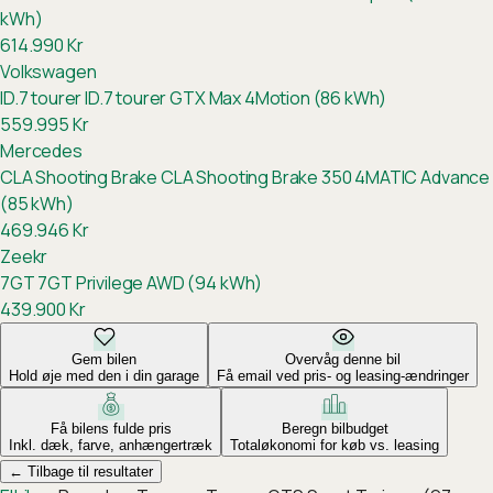
kWh)
614.990
Kr
Volkswagen
ID.7 tourer
ID.7 tourer GTX Max 4Motion (86 kWh)
559.995
Kr
Mercedes
CLA Shooting Brake
CLA Shooting Brake 350 4MATIC Advance
(85 kWh)
469.946
Kr
Zeekr
7GT
7GT Privilege AWD (94 kWh)
439.900
Kr
Gem bilen
Overvåg denne bil
Hold øje med den i din garage
Få email ved pris- og leasing-ændringer
Få bilens fulde pris
Beregn bilbudget
Inkl. dæk, farve, anhængertræk
Totaløkonomi for køb vs. leasing
←
Tilbage til resultater