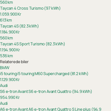
560
km
Taycan 4 Cross Turismo (97 kWh)
1.059.900
Kr
613
km
Taycan 4S (82.3 kWh)
1.184.900
Kr
560
km
Taycan 4S Sport Turismo (82.3 kWh)
1.194.900
Kr
536
km
Relaterede biler
BMW
i5 touring
i5 touring M60 Supercharged (81.2 kWh)
1.129.900
Kr
Audi
S6 e-tron Avant
S6 e-tron Avant Quattro (94.9 kWh)
954.990
Kr
Audi
A6 e-tron Avant
A6 e-tron Avant Quattro S Line plus (94.9