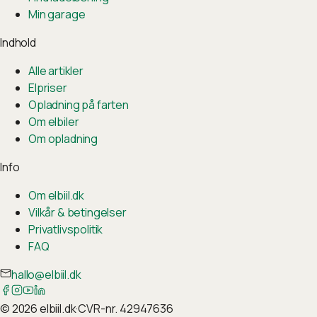
Min garage
Indhold
Alle artikler
Elpriser
Opladning på farten
Om elbiler
Om opladning
Info
Om elbiil.dk
Vilkår & betingelser
Privatlivspolitik
FAQ
hallo@elbiil.dk
©
2026
elbiil.dk
·
CVR-nr. 42947636