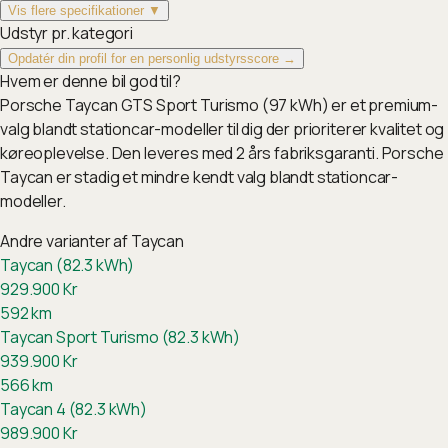
Vis flere specifikationer ▼
Udstyr pr. kategori
Opdatér din profil for en personlig udstyrsscore →
Hvem er denne bil god til?
Porsche Taycan GTS Sport Turismo (97 kWh) er et premium-
valg blandt stationcar-modeller til dig der prioriterer kvalitet og
køreoplevelse. Den leveres med 2 års fabriksgaranti. Porsche
Taycan er stadig et mindre kendt valg blandt stationcar-
modeller.
Andre varianter af
Taycan
Taycan (82.3 kWh)
929.900
Kr
592
km
Taycan Sport Turismo (82.3 kWh)
939.900
Kr
566
km
Taycan 4 (82.3 kWh)
989.900
Kr