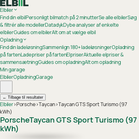
Elbiler
Find din elbil
Personligt bilmatch på 2 minutter
Se alle elbiler
Søg
& filtrér alle modeller
Datadyk
Dybe analyser af enkelte
elbiler
Guides om elbiler
Alt om at vælge elbil
Opladning
Find din ladeløsning
Sammenlign 180+ ladeløsninger
Opladning
på farten
Ladepriser på farten
Elpriser
Aktuelle elpriser &
sammensætning
Guides om opladning
Alt om opladning
Min garage
Elbiler
Opladning
Garage
←
Tilbage til resultater
Elbiler
›
Porsche
›
Taycan
›
Taycan GTS Sport Turismo (97
kWh)
Porsche
Taycan GTS Sport Turismo (97
kWh)