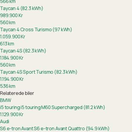
566
km
Taycan 4 (82.3 kWh)
989.900
Kr
560
km
Taycan 4 Cross Turismo (97 kWh)
1.059.900
Kr
613
km
Taycan 4S (82.3 kWh)
1.184.900
Kr
560
km
Taycan 4S Sport Turismo (82.3 kWh)
1.194.900
Kr
536
km
Relaterede biler
BMW
i5 touring
i5 touring M60 Supercharged (81.2 kWh)
1.129.900
Kr
Audi
S6 e-tron Avant
S6 e-tron Avant Quattro (94.9 kWh)