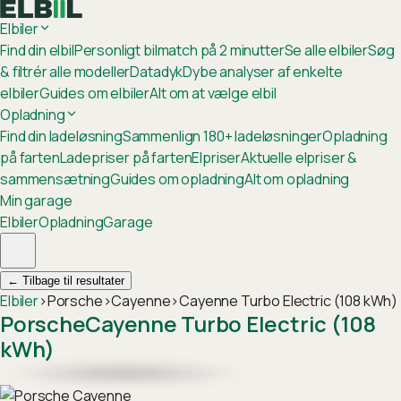
Elbiler
Find din elbil
Personligt bilmatch på 2 minutter
Se alle elbiler
Søg
& filtrér alle modeller
Datadyk
Dybe analyser af enkelte
elbiler
Guides om elbiler
Alt om at vælge elbil
Opladning
Find din ladeløsning
Sammenlign 180+ ladeløsninger
Opladning
på farten
Ladepriser på farten
Elpriser
Aktuelle elpriser &
sammensætning
Guides om opladning
Alt om opladning
Min garage
Elbiler
Opladning
Garage
←
Tilbage til resultater
Elbiler
›
Porsche
›
Cayenne
›
Cayenne Turbo Electric (108 kWh)
Porsche
Cayenne Turbo Electric (108
kWh)