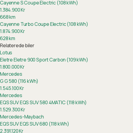
Cayenne S Coupe Electric (108 kWh)
1.384.900
Kr
668
km
Cayenne Turbo Coupe Electric (108 kWh)
1.874.900
Kr
628
km
Relaterede biler
Lotus
Eletre
Eletre 900 Sport Carbon (109 kWh)
1.800.000
Kr
Mercedes
G
G 580 (116 kWh)
1.545.100
Kr
Mercedes
EQS SUV
EQS SUV 580 4MATIC (118 kWh)
1.529.300
Kr
Mercedes-Maybach
EQS SUV
EQS SUV 680 (118 kWh)
2.391.120
Kr