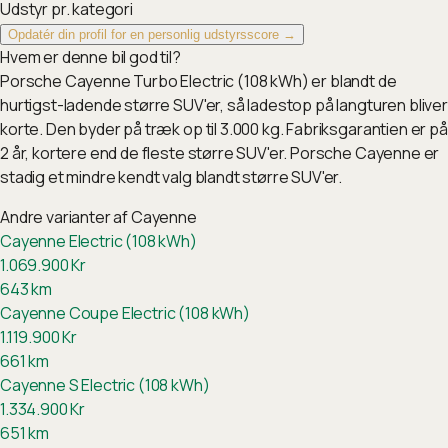
Udstyr pr. kategori
Opdatér din profil for en personlig udstyrsscore →
Hvem er denne bil god til?
Porsche Cayenne Turbo Electric (108 kWh) er blandt de
hurtigst-ladende større SUV'er, så ladestop på langturen bliver
korte. Den byder på træk op til 3.000 kg. Fabriksgarantien er på
2 år, kortere end de fleste større SUV'er. Porsche Cayenne er
stadig et mindre kendt valg blandt større SUV'er.
Andre varianter af
Cayenne
Cayenne Electric (108 kWh)
1.069.900
Kr
643
km
Cayenne Coupe Electric (108 kWh)
1.119.900
Kr
661
km
Cayenne S Electric (108 kWh)
1.334.900
Kr
651
km