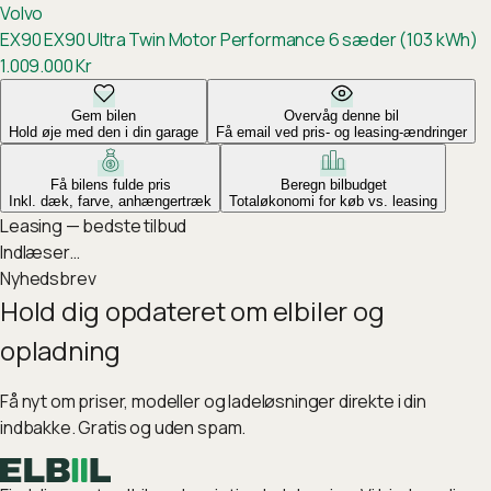
Volvo
EX90
EX90 Ultra Twin Motor Performance 6 sæder (103 kWh)
1.009.000
Kr
Gem bilen
Overvåg denne bil
Hold øje med den i din garage
Få email ved pris- og leasing-ændringer
Få bilens fulde pris
Beregn bilbudget
Inkl. dæk, farve, anhængertræk
Totaløkonomi for køb vs. leasing
Leasing — bedste tilbud
Indlæser…
Nyhedsbrev
Hold dig opdateret om elbiler og
opladning
Få nyt om priser, modeller og ladeløsninger direkte i din
indbakke. Gratis og uden spam.