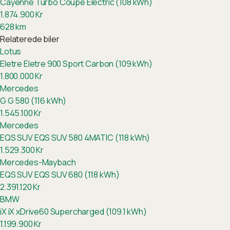
Cayenne Turbo Coupe Electric (108 kWh)
1.874.900
Kr
628
km
Relaterede biler
Lotus
Eletre
Eletre 900 Sport Carbon (109 kWh)
1.800.000
Kr
Mercedes
G
G 580 (116 kWh)
1.545.100
Kr
Mercedes
EQS SUV
EQS SUV 580 4MATIC (118 kWh)
1.529.300
Kr
Mercedes-Maybach
EQS SUV
EQS SUV 680 (118 kWh)
2.391.120
Kr
BMW
iX
iX xDrive60 Supercharged (109.1 kWh)
1.199.900
Kr