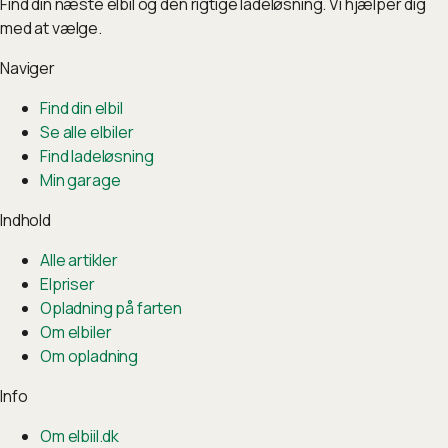
Find din næste elbil og den rigtige ladeløsning. Vi hjælper dig
med at vælge.
Naviger
Find din elbil
Se alle elbiler
Find ladeløsning
Min garage
Indhold
Alle artikler
Elpriser
Opladning på farten
Om elbiler
Om opladning
Info
Om elbiil.dk