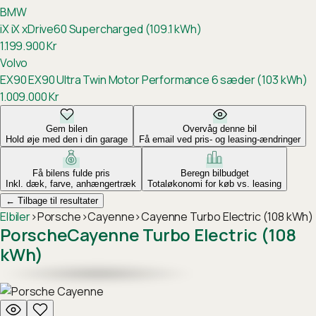
BMW
iX
iX xDrive60 Supercharged (109.1 kWh)
1.199.900
Kr
Volvo
EX90
EX90 Ultra Twin Motor Performance 6 sæder (103 kWh)
1.009.000
Kr
Gem bilen
Overvåg denne bil
Hold øje med den i din garage
Få email ved pris- og leasing-ændringer
Få bilens fulde pris
Beregn bilbudget
Inkl. dæk, farve, anhængertræk
Totaløkonomi for køb vs. leasing
←
Tilbage til resultater
Elbiler
›
Porsche
›
Cayenne
›
Cayenne Turbo Electric (108 kWh)
Porsche
Cayenne Turbo Electric (108
kWh)