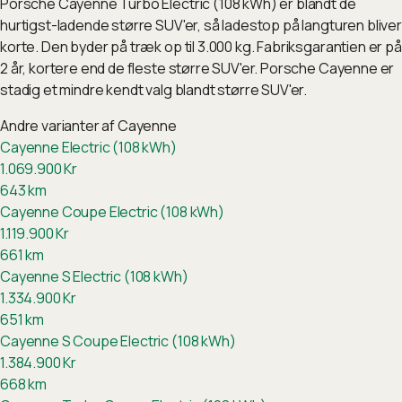
Porsche Cayenne Turbo Electric (108 kWh) er blandt de
hurtigst-ladende større SUV'er, så ladestop på langturen bliver
korte. Den byder på træk op til 3.000 kg. Fabriksgarantien er på
2 år, kortere end de fleste større SUV'er. Porsche Cayenne er
stadig et mindre kendt valg blandt større SUV'er.
Andre varianter af
Cayenne
Cayenne Electric (108 kWh)
1.069.900
Kr
643
km
Cayenne Coupe Electric (108 kWh)
1.119.900
Kr
661
km
Cayenne S Electric (108 kWh)
1.334.900
Kr
651
km
Cayenne S Coupe Electric (108 kWh)
1.384.900
Kr
668
km