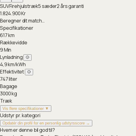
SUV
Firehjulstræk
5
sæder
2
års garanti
1.824.900
Kr
Beregner dit match…
Specifikationer
617
km
Rækkevidde
9
Min
Lynladning
4,9
km/kWh
Effektivitet
747
liter
Bagage
3000
kg
Træk
Vis flere specifikationer ▼
Udstyr pr. kategori
Opdatér din profil for en personlig udstyrsscore →
Hvem er denne bil god til?