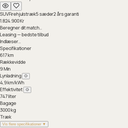
SUV
Firehjulstræk
5
sæder
2
års garanti
1.824.900
Kr
Beregner dit match…
Leasing — bedste tilbud
Indlæser…
Specifikationer
617
km
Rækkevidde
9
Min
Lynladning
4,9
km/kWh
Effektivitet
747
liter
Bagage
3000
kg
Træk
Vis flere specifikationer ▼