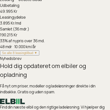
Udbetaling
49.995
Kr
Leasingydelse
3.895
Kr/md
Samlet (36 mdr.)
190.215
Kr
33
%
af nypris over 36 md.
48
mdr ·
10.000
km/år
Se alle 8 leasingtilbud ▼
Nyhedsbrev
Hold dig opdateret om elbiler og
opladning
Få nyt om priser, modeller og ladeløsninger direkte i din
indbakke. Gratis og uden spam.
Find din næste elbil og den rigtige ladeløsning. Vi hjælper dig