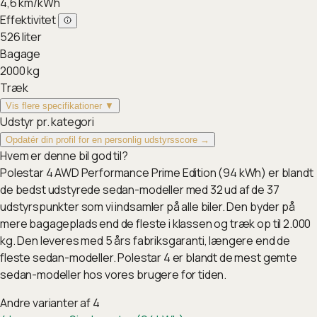
4,6
km/kWh
Effektivitet
526
liter
Bagage
2000
kg
Træk
Vis flere specifikationer ▼
Udstyr pr. kategori
Opdatér din profil for en personlig udstyrsscore →
Hvem er denne bil god til?
Polestar 4 AWD Performance Prime Edition (94 kWh) er blandt
de bedst udstyrede sedan-modeller med 32 ud af de 37
udstyrspunkter som vi indsamler på alle biler. Den byder på
mere bagageplads end de fleste i klassen og træk op til 2.000
kg. Den leveres med 5 års fabriksgaranti, længere end de
fleste sedan-modeller. Polestar 4 er blandt de mest gemte
sedan-modeller hos vores brugere for tiden.
Andre varianter af
4