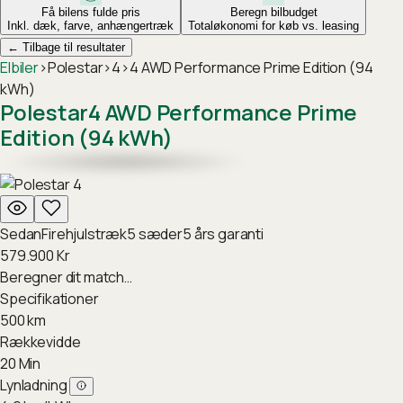
Få bilens fulde pris
Beregn bilbudget
Inkl. dæk, farve, anhængertræk
Totaløkonomi for køb vs. leasing
←
Tilbage til resultater
Elbiler
›
Polestar
›
4
›
4 AWD Performance Prime Edition (94
kWh)
Polestar
4 AWD Performance Prime
Edition (94 kWh)
Sedan
Firehjulstræk
5
sæder
5
års garanti
579.900
Kr
Beregner dit match…
Specifikationer
500
km
Rækkevidde
20
Min
Lynladning