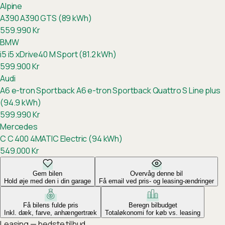
Alpine
A390
A390 GTS (89 kWh)
559.990
Kr
BMW
i5
i5 xDrive40 M Sport (81.2 kWh)
599.900
Kr
Audi
A6 e-tron Sportback
A6 e-tron Sportback Quattro S Line plus
(94.9 kWh)
599.990
Kr
Mercedes
C
C 400 4MATIC Electric (94 kWh)
549.000
Kr
Gem bilen
Overvåg denne bil
Hold øje med den i din garage
Få email ved pris- og leasing-ændringer
Få bilens fulde pris
Beregn bilbudget
Inkl. dæk, farve, anhængertræk
Totaløkonomi for køb vs. leasing
Leasing — bedste tilbud