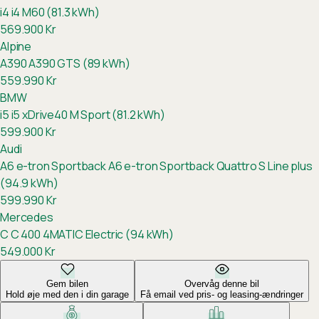
i4
i4 M60 (81.3 kWh)
569.900
Kr
Alpine
A390
A390 GTS (89 kWh)
559.990
Kr
BMW
i5
i5 xDrive40 M Sport (81.2 kWh)
599.900
Kr
Audi
A6 e-tron Sportback
A6 e-tron Sportback Quattro S Line plus
(94.9 kWh)
599.990
Kr
Mercedes
C
C 400 4MATIC Electric (94 kWh)
549.000
Kr
Gem bilen
Overvåg denne bil
Hold øje med den i din garage
Få email ved pris- og leasing-ændringer