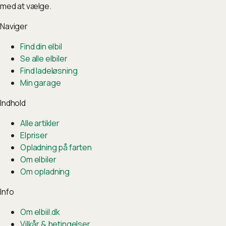
med at vælge.
Naviger
Find din elbil
Se alle elbiler
Find ladeløsning
Min garage
Indhold
Alle artikler
Elpriser
Opladning på farten
Om elbiler
Om opladning
Info
Om elbiil.dk
Vilkår & betingelser