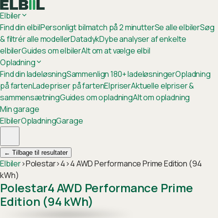
Elbiler
Find din elbil
Personligt bilmatch på 2 minutter
Se alle elbiler
Søg
& filtrér alle modeller
Datadyk
Dybe analyser af enkelte
elbiler
Guides om elbiler
Alt om at vælge elbil
Opladning
Find din ladeløsning
Sammenlign 180+ ladeløsninger
Opladning
på farten
Ladepriser på farten
Elpriser
Aktuelle elpriser &
sammensætning
Guides om opladning
Alt om opladning
Min garage
Elbiler
Opladning
Garage
←
Tilbage til resultater
Elbiler
›
Polestar
›
4
›
4 AWD Performance Prime Edition (94
kWh)
Polestar
4 AWD Performance Prime
Edition (94 kWh)