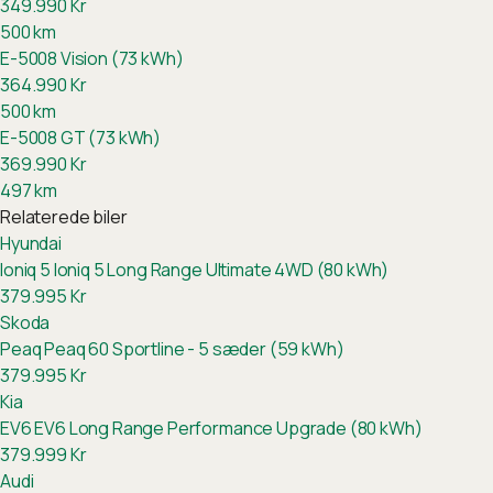
349.990
Kr
500
km
E-5008 Vision (73 kWh)
364.990
Kr
500
km
E-5008 GT (73 kWh)
369.990
Kr
497
km
Relaterede biler
Hyundai
Ioniq 5
Ioniq 5 Long Range Ultimate 4WD (80 kWh)
379.995
Kr
Skoda
Peaq
Peaq 60 Sportline - 5 sæder (59 kWh)
379.995
Kr
Kia
EV6
EV6 Long Range Performance Upgrade (80 kWh)
379.999
Kr
Audi