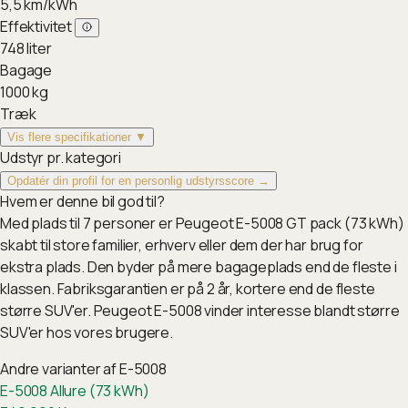
5,5
km/kWh
Effektivitet
748
liter
Bagage
1000
kg
Træk
Vis flere specifikationer ▼
Udstyr pr. kategori
Opdatér din profil for en personlig udstyrsscore →
Hvem er denne bil god til?
Med plads til 7 personer er Peugeot E-5008 GT pack (73 kWh)
skabt til store familier, erhverv eller dem der har brug for
ekstra plads. Den byder på mere bagageplads end de fleste i
klassen. Fabriksgarantien er på 2 år, kortere end de fleste
større SUV'er. Peugeot E-5008 vinder interesse blandt større
SUV'er hos vores brugere.
Andre varianter af
E-5008
E-5008 Allure (73 kWh)