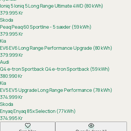
Ioniq 5
Ioniq 5 Long Range Ultimate 4WD (80 kWh)
379.995
Kr
Skoda
Peaq
Peaq 60 Sportline - 5 sæder (59 kWh)
379.995
Kr
Kia
EV6
EV6 Long Range Performance Upgrade (80 kWh)
379.999
Kr
Audi
Q4 e-tron Sportback
Q4 e-tron Sportback (59 kWh)
380.990
Kr
Kia
EV5
EV5 Upgrade Long Range Performance (78 kWh)
374.999
Kr
Skoda
Enyaq
Enyaq 85x Selection (77 kWh)
374.995
Kr