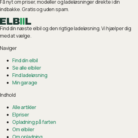
Få nyt om priser, modeller og ladeløsninger direkte i din
indbakke. Gratis og uden spam.
Find din næste elbil og den rigtige ladeløsning. Vi hjælper dig
med at vælge.
Naviger
Find din elbil
Se alle elbiler
Find ladeløsning
Min garage
Indhold
Alle artikler
Elpriser
Opladning på farten
Om elbiler
Om opladning