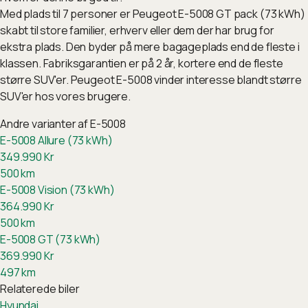
Med plads til 7 personer er Peugeot E-5008 GT pack (73 kWh)
skabt til store familier, erhverv eller dem der har brug for
ekstra plads. Den byder på mere bagageplads end de fleste i
klassen. Fabriksgarantien er på 2 år, kortere end de fleste
større SUV'er. Peugeot E-5008 vinder interesse blandt større
SUV'er hos vores brugere.
Andre varianter af
E-5008
E-5008 Allure (73 kWh)
349.990
Kr
500
km
E-5008 Vision (73 kWh)
364.990
Kr
500
km
E-5008 GT (73 kWh)
369.990
Kr
497
km
Relaterede biler
Hyundai