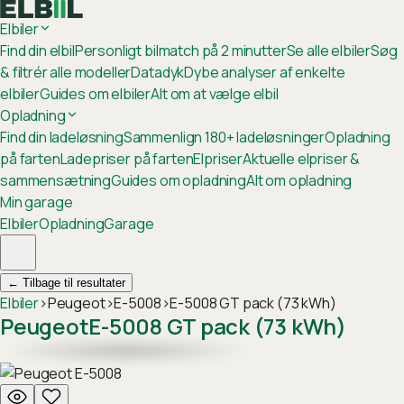
Elbiler
Find din elbil
Personligt bilmatch på 2 minutter
Se alle elbiler
Søg
& filtrér alle modeller
Datadyk
Dybe analyser af enkelte
elbiler
Guides om elbiler
Alt om at vælge elbil
Opladning
Find din ladeløsning
Sammenlign 180+ ladeløsninger
Opladning
på farten
Ladepriser på farten
Elpriser
Aktuelle elpriser &
sammensætning
Guides om opladning
Alt om opladning
Min garage
Elbiler
Opladning
Garage
←
Tilbage til resultater
Elbiler
›
Peugeot
›
E-5008
›
E-5008 GT pack (73 kWh)
Peugeot
E-5008 GT pack (73 kWh)