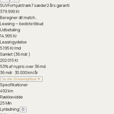
SUV
Forhjulstræk
7
sæder
2
års garanti
379.990
Kr
Beregner dit match…
Leasing — bedste tilbud
Udbetaling
14.995
Kr
Leasingydelse
5.195
Kr/md
Samlet (36 mdr.)
202.015
Kr
53
%
af nypris over 36 md.
36
mdr ·
30.000
km/år
Se alle 19 leasingtilbud ▼
Specifikationer
492
km
Rækkevidde
25
Min
Lynladning