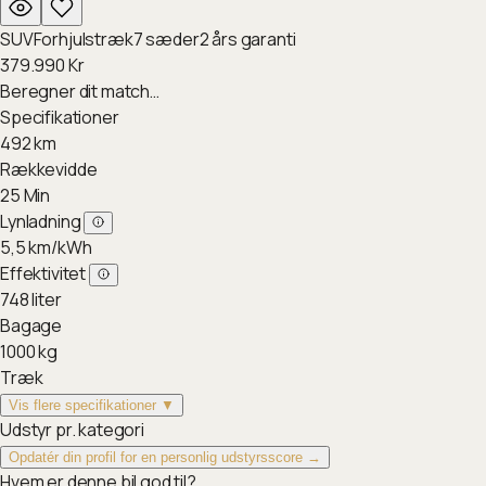
SUV
Forhjulstræk
7
sæder
2
års garanti
379.990
Kr
Beregner dit match…
Specifikationer
492
km
Rækkevidde
25
Min
Lynladning
5,5
km/kWh
Effektivitet
748
liter
Bagage
1000
kg
Træk
Vis flere specifikationer ▼
Udstyr pr. kategori
Opdatér din profil for en personlig udstyrsscore →
Hvem er denne bil god til?