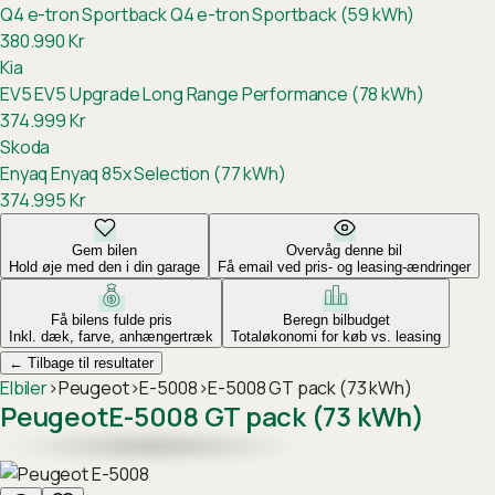
Q4 e-tron Sportback
Q4 e-tron Sportback (59 kWh)
380.990
Kr
Kia
EV5
EV5 Upgrade Long Range Performance (78 kWh)
374.999
Kr
Skoda
Enyaq
Enyaq 85x Selection (77 kWh)
374.995
Kr
Gem bilen
Overvåg denne bil
Hold øje med den i din garage
Få email ved pris- og leasing-ændringer
Få bilens fulde pris
Beregn bilbudget
Inkl. dæk, farve, anhængertræk
Totaløkonomi for køb vs. leasing
←
Tilbage til resultater
Elbiler
›
Peugeot
›
E-5008
›
E-5008 GT pack (73 kWh)
Peugeot
E-5008 GT pack (73 kWh)