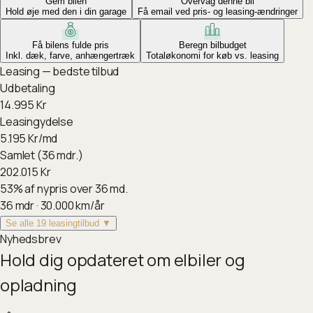
Gem bilen
Overvåg denne bil
Hold øje med den i din garage
Få email ved pris- og leasing-ændringer
Få bilens fulde pris
Beregn bilbudget
Inkl. dæk, farve, anhængertræk
Totaløkonomi for køb vs. leasing
Leasing — bedste tilbud
Udbetaling
14.995
Kr
Leasingydelse
5.195
Kr/md
Samlet (36 mdr.)
202.015
Kr
53
%
af nypris over 36 md.
36
mdr ·
30.000
km/år
Se alle 19 leasingtilbud ▼
Nyhedsbrev
Hold dig opdateret om elbiler og
opladning